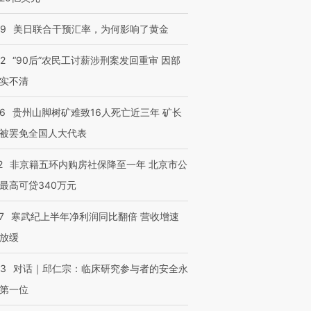
09
美日联合干预汇率，为何影响了黄金
32
“90后”农民工讨薪涉刑案发回重审 因部
实不清
36
贵州山脚树矿难致16人死亡近三年 矿长
被罢免全国人大代表
2
非京籍五环内购房社保降至一年 北京市公
最高可贷340万元
7
寒武纪上半年净利润同比翻倍 营收增速
放缓
53
对话｜邱仁宗：临床研究参与者的安全永
第一位