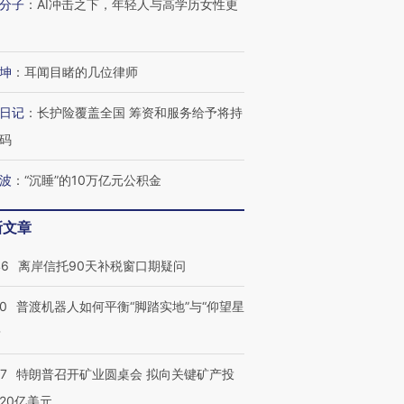
技“链”接产
【特别呈现】寻找100种
CFO：不靠规模取胜，华
【特别呈
分子
：
AI冲击之下，年轻人与高学历女性更
有意思的生活方式·第三对
住三大增长引擎是什么？
有意思的
坤
：
耳闻目睹的几位律师
日记
：
长护险覆盖全国 筹资和服务给予将持
码
波
：
“沉睡”的10万亿元公积金
新文章
46
离岸信托90天补税窗口期疑问
00
普渡机器人如何平衡“脚踏实地”与“仰望星
？
57
特朗普召开矿业圆桌会 拟向关键矿产投
20亿美元