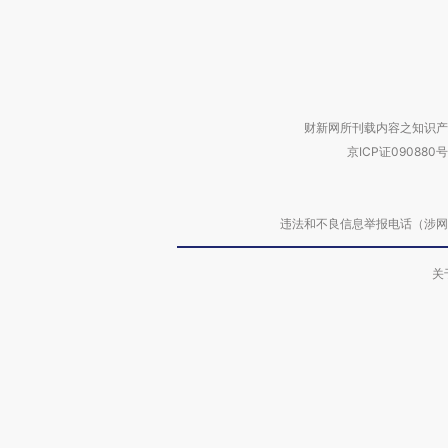
财新网所刊载内容之知识产
京ICP证090880号
违法和不良信息举报电话（涉网络暴力有
关