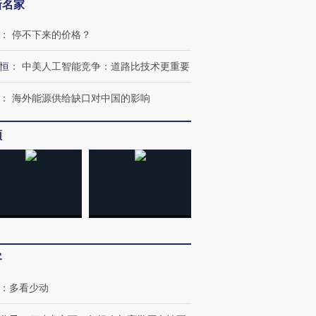
新名家
：
停不下来的价格？
恒
：
中美人工智能竞争：道路比技术更重要
：
海外能源供给缺口对中国的影响
频
跨国走私7万
视线｜被称为“蟑螂”的印
视线｜“入侵”还是“人道危
检体内含3种
度Z世代 用街头抗争将教
机”？难民潮撕裂西班牙
秘鲁纳斯
育部长拱下台
飞地休达
13人遇难
客
：
多看少动
进第四届链博
【商旅对话】华住集团