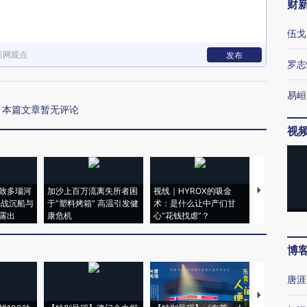
财
伍戈
新网观点
发布
罗志
易峘
本篇文章暂无评论
视
致多瑙河
加沙上百万流离失所者困
视线｜HYROX的吸金
马航飞行员
二战沉船与
于“塑料烤箱” 高温引发健
术：是什么让中产们甘
粒摇头丸 尿
露出
康危机
心“花钱找虐”？
毒品
博
唐涯
【推广】走