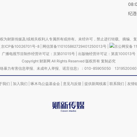
08:
纪违
权为财新传媒及/或相关权利人专属所有或持有。未经许可，禁止进行转载、摘编、
京ICP备10026701号-8
|
网信算备110105862729401250013号
|
京公网安备 11
广播电视节目制作经营许可证：京第01015号
|
出版物经营许可证：第直100013号
Copyright 财新网 All Rights Reserved 版权所有 复制必究
害信息举报、未成年人举报、谣言信息）：010-85905050 13195200605 举报邮
于我们
|
加入我们
|
啄木鸟公益基金会
|
意见与反馈
|
提供新闻线索
|
联系我们
|
友情