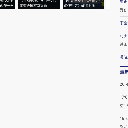
找100种
【特别呈现】澳门全力探
【特别呈现】《东莞，人
会，让数智科
知识
式·第一对
索葡语国家新渠道
间便利店》倾情上线
业
受伤
丁金
村夫
续加
吴晓
最
20:
17:
空”
15:
资超