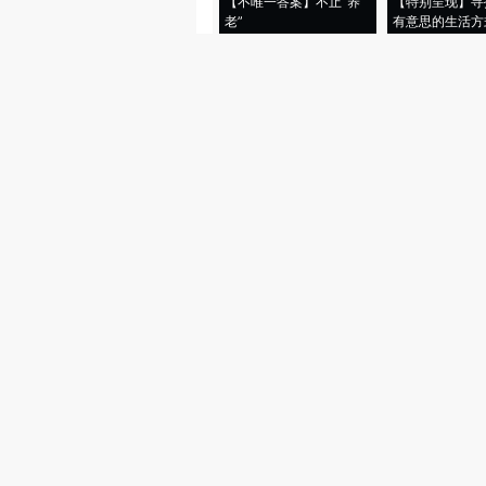
【不唯一答案】不止“养
【特别呈现】寻
老”
有意思的生活方