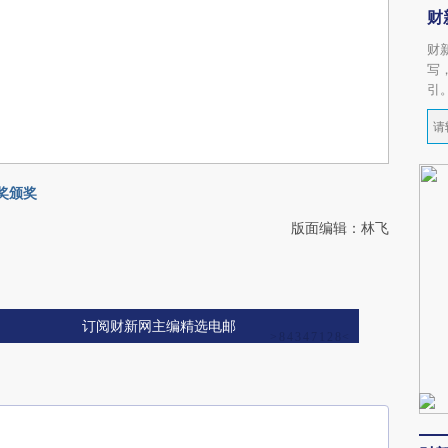
财
财
写
引
奖颁奖
版面编辑：林飞
订阅财新网主编精选电邮