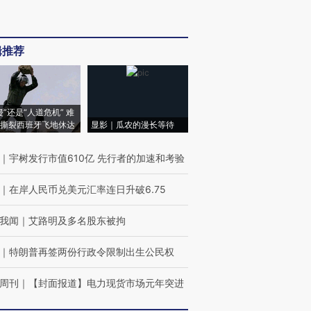
辑推荐
侵”还是“人道危机” 难
撕裂西班牙飞地休达
显影｜瓜农的漫长等待
｜
宇树发行市值610亿 先行者的加速和考验
｜
在岸人民币兑美元汇率连日升破6.75
我闻
｜
艾路明及多名股东被拘
｜
特朗普再签两份行政令限制出生公民权
周刊
｜
【封面报道】电力现货市场元年突进