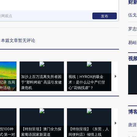
财
伍戈
新网观点
发布
罗志
本篇文章暂无评论
易峘
视
加沙上百万流离失所者困
视线｜HYROX的吸金
马航飞行员
纪录 当局
于“塑料烤箱” 高温引发健
术：是什么让中产们甘
粒摇头丸 尿
外活动
康危机
心“花钱找虐”？
毒品
博
【推广】走
唐涯
找100种
【特别呈现】澳门全力探
【特别呈现】《东莞，人
会，让数智科
式·第一对
索葡语国家新渠道
间便利店》倾情上线
业