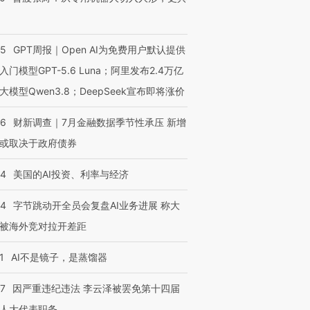
55
GPT周报｜Open AI为免费用户默认提供
入门模型GPT-5.6 Luna；阿里发布2.4万亿
大模型Qwen3.8；DeepSeek宣布即将涨价
46
财新调查｜7月金融数据季节性承压 新增
或取决于政府债券
44
美国的AI投资、利率与经济
44
字节跳动开全员会复盘AI业务进展 称大
被海外竞对拉开差距
1
AI不是镜子，是蒸馏器
07
因严重违纪违法 李云泽被罢免第十四届
人大代表职务