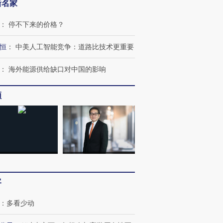
新名家
：
停不下来的价格？
恒
：
中美人工智能竞争：道路比技术更重要
：
海外能源供给缺口对中国的影响
频
跨国走私7万
视线｜被称为“蟑螂”的印
视线｜“入侵”还是“人道危
检体内含3种
度Z世代 用街头抗争将教
机”？难民潮撕裂西班牙
秘鲁纳斯
育部长拱下台
飞地休达
13人遇难
客
进第四届链博
【商旅对话】华住集团
：
多看少动
技“链”接产
【特别呈现】寻找100种
CFO：不靠规模取胜，华
【特别呈
有意思的生活方式·第三对
住三大增长引擎是什么？
有意思的