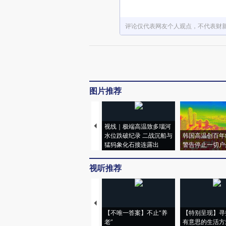
评论仅代表网友个人观点，不代表财
图片推荐
视线｜极端高温致多瑙河
水位跌破纪录 二战沉船与
韩国高温创百年
猛犸象化石接连露出
警告停止一切户
视听推荐
【不唯一答案】不止“养
【特别呈现】寻
老”
有意思的生活方