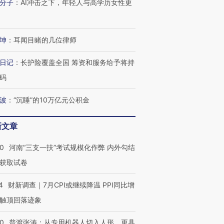
分子
：
AI冲击之下，年轻人与高学历女性更
坤
：
耳闻目睹的几位律师
日记
：
长护险覆盖全国 筹资和服务给予将持
码
波
：
“沉睡”的10万亿元公积金
新文章
40
河南“三支一扶”考试规模化作弊 内外勾结
获取试卷
4
财新调查｜7月CPI或继续降温 PPI同比增
触顶回落迹象
00
普渡张涛：从专用机器人切入人形，更具