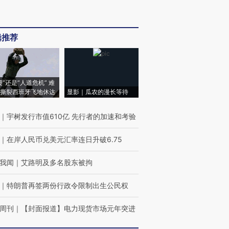
辑推荐
侵”还是“人道危机” 难
撕裂西班牙飞地休达
显影｜瓜农的漫长等待
｜
宇树发行市值610亿 先行者的加速和考验
｜
在岸人民币兑美元汇率连日升破6.75
我闻
｜
艾路明及多名股东被拘
｜
特朗普再签两份行政令限制出生公民权
周刊
｜
【封面报道】电力现货市场元年突进