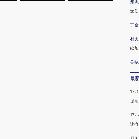
知识
受伤
丁金
村夫
续加
吴晓
最
17:
提前
17:1
速有
17: