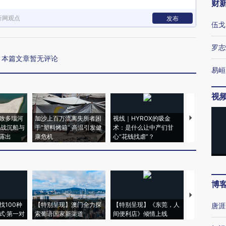
财
新网观点
发布
伍戈
罗志
本篇文章暂无评论
易峘
视
致多瑙河
加沙上百万流离失所者困
视线｜HYROX的吸金
马航飞行员
二战沉船与
于“塑料烤箱” 高温引发健
术：是什么让中产们甘
粒摇头丸 尿
露出
康危机
心“花钱找虐”？
毒品
博
【推广】走
找100种
【特别呈现】澳门全力探
【特别呈现】《东莞，人
会，让数智科
唐涯
式·第一对
索葡语国家新渠道
间便利店》倾情上线
业