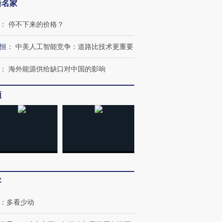
新名家
：
停不下来的价格？
恒
：
中美人工智能竞争：道路比技术更重要
：
海外能源供给缺口对中国的影响
频
跨国走私7万
视线｜被称为“蟑螂”的印
视线｜“入侵”还是“人道危
检体内含3种
度Z世代 用街头抗争将教
机”？难民潮撕裂西班牙
秘鲁纳斯
育部长拱下台
飞地休达
13人遇难
客
进第四届链博
【商旅对话】华住集团
技“链”接产
【特别呈现】寻找100种
CFO：不靠规模取胜，华
【特别呈
：
多看少动
有意思的生活方式·第三对
住三大增长引擎是什么？
有意思的