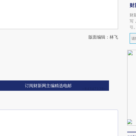
财
财
写
引
版面编辑：林飞
订阅财新网主编精选电邮