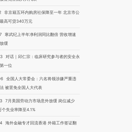
2
非京籍五环内购房社保降至一年 北京市公
最高可贷340万元
7
寒武纪上半年净利润同比翻倍 营收增速
放缓
53
对话｜邱仁宗：临床研究参与者的安全永
第一位
06
全国人大常委会：六名将领涉嫌严重违
法 被罢免全国人大代表
43
7月美国劳动力市场意外放缓 岗位减少
3万个失业率降至4.1%
14
海外金融专才回流香港 外籍工作签证翻