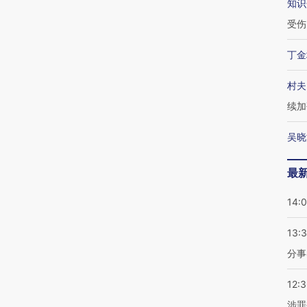
知识
受伤
丁金
村夫
续加
吴晓
最
14:
13:
分事
12:
涉罪