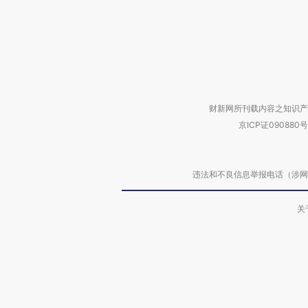
财新网所刊载内容之知识产
京ICP证090880号
违法和不良信息举报电话（涉网络暴力有
关