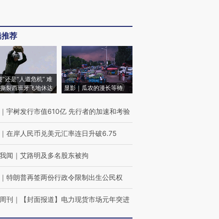
辑推荐
侵”还是“人道危机” 难
撕裂西班牙飞地休达
显影｜瓜农的漫长等待
｜
宇树发行市值610亿 先行者的加速和考验
｜
在岸人民币兑美元汇率连日升破6.75
我闻
｜
艾路明及多名股东被拘
｜
特朗普再签两份行政令限制出生公民权
周刊
｜
【封面报道】电力现货市场元年突进