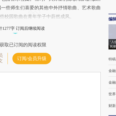
唱一些师生们喜爱的其他中外抒情歌曲、艺术歌曲
些校园歌曲在青年学子中蔚然成风。
编
1277字 订阅后继续阅读
“入
获取已订阅的阅读权限
民潮
员
订阅/会员升级
特稿
文
金融
金融
世界
财新