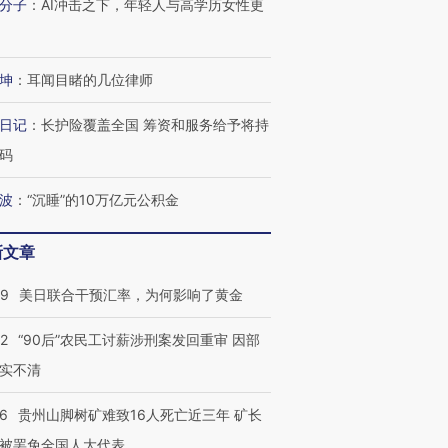
分子
：
AI冲击之下，年轻人与高学历女性更
坤
：
耳闻目睹的几位律师
日记
：
长护险覆盖全国 筹资和服务给予将持
码
波
：
“沉睡”的10万亿元公积金
新文章
09
美日联合干预汇率，为何影响了黄金
32
“90后”农民工讨薪涉刑案发回重审 因部
实不清
36
贵州山脚树矿难致16人死亡近三年 矿长
被罢免全国人大代表