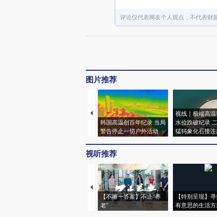
评论仅代表网友个人观点，不代表财
图片推荐
视线｜极端高温
韩国高温创百年纪录 当局
水位跌破纪录 
警告停止一切户外活动
猛犸象化石接连
视听推荐
【不唯一答案】不止“养
【特别呈现】寻
老”
有意思的生活方