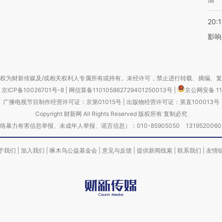
20:1
影响
权为财新传媒及/或相关权利人专属所有或持有。未经许可，禁止进行转载、摘编、
京ICP备10026701号-8
|
网信算备110105862729401250013号
|
京公网安备 11
广播电视节目制作经营许可证：京第01015号
|
出版物经营许可证：第直100013号
Copyright 财新网 All Rights Reserved 版权所有 复制必究
害信息举报、未成年人举报、谣言信息）：010-85905050 13195200605 举报邮
于我们
|
加入我们
|
啄木鸟公益基金会
|
意见与反馈
|
提供新闻线索
|
联系我们
|
友情