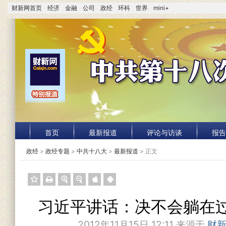
财新网首页
经济
金融
公司
政经
环科
世界
mini+
首页
最新报道
评论与访谈
报告
政经
>
政经专题
>
中共十八大
>
最新报道
> 正文
习近平讲话：决不会躺在
2012年11月15日 12:11 来源于
财