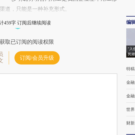
渠道，只能是一种补充形式。
编
计459字 订阅后继续阅读
获取已订阅的阅读权限
“入
员
民潮
订阅/会员升级
文
特稿
金融
金融
世界
财新