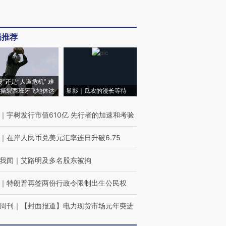
辑推荐
侵”还是“人道危机” 难
撕裂西班牙飞地休达
显影｜瓜农的漫长等待
｜
宇树发行市值610亿 先行者的加速和考验
｜
在岸人民币兑美元汇率连日升破6.75
我闻
｜
艾路明及多名股东被拘
｜
特朗普再签两份行政令限制出生公民权
周刊
｜
【封面报道】电力现货市场元年突进