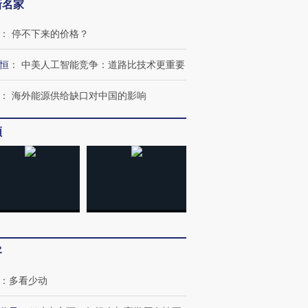
新名家
：
停不下来的价格？
恒
：
中美人工智能竞争：道路比技术更重要
：
海外能源供给缺口对中国的影响
跨国走私7万
视线｜被称为“蟑螂”的印
视线｜“入侵”还是“人道危
检体内含3种
度Z世代 用街头抗争将教
机”？难民潮撕裂西班牙
秘鲁纳斯
育部长拱下台
飞地休达
13人遇难
频
进第四届链博
【商旅对话】华住集团
技“链”接产
【特别呈现】寻找100种
CFO：不靠规模取胜，华
【特别呈
有意思的生活方式·第三对
住三大增长引擎是什么？
有意思的
客
：
多看少动