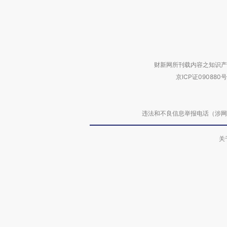
财新网所刊载内容之知识产
京ICP证090880号
违法和不良信息举报电话（涉网络暴力有
关