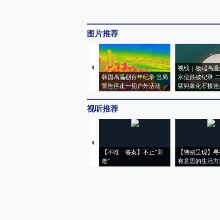
图片推荐
视线｜极端高温
韩国高温创百年纪录 当局
水位跌破纪录 
警告停止一切户外活动
猛犸象化石接连
视听推荐
【不唯一答案】不止“养
【特别呈现】寻
老”
有意思的生活方