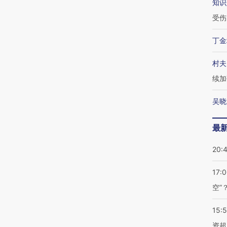
知识
受伤
丁金
村夫
续加
吴晓
最
20:
17:
空”
15:
资超