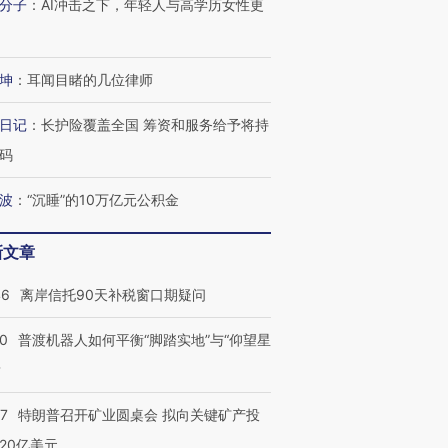
分子
：
AI冲击之下，年轻人与高学历女性更
坤
：
耳闻目睹的几位律师
日记
：
长护险覆盖全国 筹资和服务给予将持
码
波
：
“沉睡”的10万亿元公积金
新文章
46
离岸信托90天补税窗口期疑问
00
普渡机器人如何平衡“脚踏实地”与“仰望星
？
57
特朗普召开矿业圆桌会 拟向关键矿产投
20亿美元