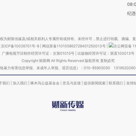
08:
纪违
权为财新传媒及/或相关权利人专属所有或持有。未经许可，禁止进行转载、摘编、
京ICP备10026701号-8
|
网信算备110105862729401250013号
|
京公网安备 11
广播电视节目制作经营许可证：京第01015号
|
出版物经营许可证：第直100013号
Copyright 财新网 All Rights Reserved 版权所有 复制必究
害信息举报、未成年人举报、谣言信息）：010-85905050 13195200605 举报邮
于我们
|
加入我们
|
啄木鸟公益基金会
|
意见与反馈
|
提供新闻线索
|
联系我们
|
友情