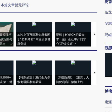
财
本篇文章暂无评论
伍戈
罗志
易峘
致多瑙河
加沙上百万流离失所者困
视线｜HYROX的吸金
马航飞行员
二战沉船与
于“塑料烤箱” 高温引发健
术：是什么让中产们甘
粒摇头丸 尿
露出
康危机
心“花钱找虐”？
毒品
视
【推广】走
找100种
【特别呈现】澳门全力探
【特别呈现】《东莞，人
会，让数智科
式·第一对
索葡语国家新渠道
间便利店》倾情上线
业
博
唐涯