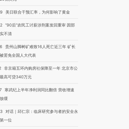
09
美日联合干预汇率，为何影响了黄金
32
“90后”农民工讨薪涉刑案发回重审 因部
实不清
36
贵州山脚树矿难致16人死亡近三年 矿长
被罢免全国人大代表
2
非京籍五环内购房社保降至一年 北京市公
最高可贷340万元
7
寒武纪上半年净利润同比翻倍 营收增速
放缓
53
对话｜邱仁宗：临床研究参与者的安全永
第一位