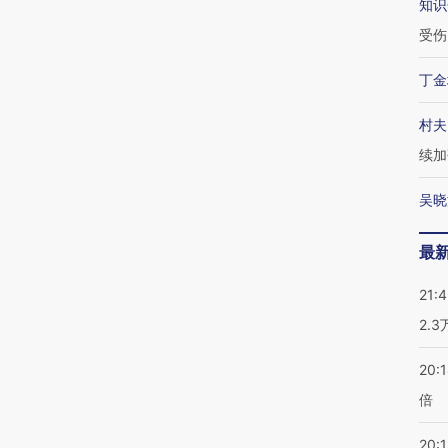
知识
受伤
丁金
村夫
续加
吴晓
最
21:
2.
20:
倍
20:1