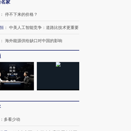
新名家
：
停不下来的价格？
恒
：
中美人工智能竞争：道路比技术更重要
：
海外能源供给缺口对中国的影响
频
跨国走私7万
视线｜被称为“蟑螂”的印
视线｜“入侵”还是“人道危
检体内含3种
度Z世代 用街头抗争将教
机”？难民潮撕裂西班牙
秘鲁纳斯
育部长拱下台
飞地休达
13人遇难
进第四届链博
【商旅对话】华住集团
客
技“链”接产
【特别呈现】寻找100种
CFO：不靠规模取胜，华
【特别呈
有意思的生活方式·第三对
住三大增长引擎是什么？
有意思的
：
多看少动