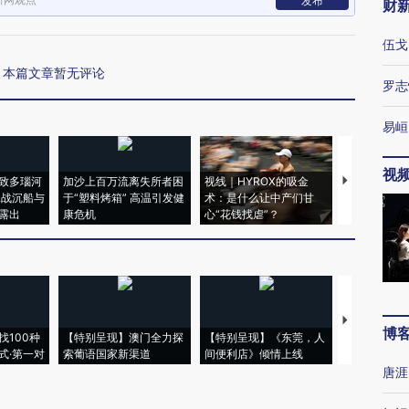
发布
财
伍戈
本篇文章暂无评论
罗志
易峘
视
致多瑙河
加沙上百万流离失所者困
视线｜HYROX的吸金
马航飞行员
二战沉船与
于“塑料烤箱” 高温引发健
术：是什么让中产们甘
粒摇头丸 尿
露出
康危机
心“花钱找虐”？
毒品
【推广】走
博
找100种
【特别呈现】澳门全力探
【特别呈现】《东莞，人
会，让数智科
式·第一对
索葡语国家新渠道
间便利店》倾情上线
业
唐涯