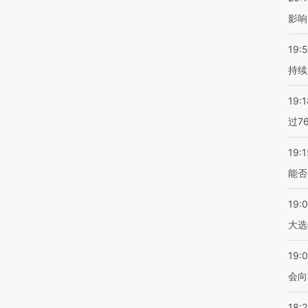
影响
19:5
持续
19:1
过7
19:1
能否
19:
大选
19:0
会向
18: