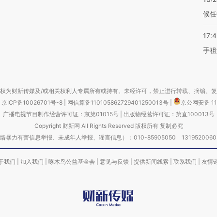
候任
17:
手祖
权为财新传媒及/或相关权利人专属所有或持有。未经许可，禁止进行转载、摘编、
京ICP备10026701号-8
|
网信算备110105862729401250013号
|
京公网安备 11
广播电视节目制作经营许可证：京第01015号
|
出版物经营许可证：第直100013号
Copyright 财新网 All Rights Reserved 版权所有 复制必究
害信息举报、未成年人举报、谣言信息）：010-85905050 13195200605 举报邮
于我们
|
加入我们
|
啄木鸟公益基金会
|
意见与反馈
|
提供新闻线索
|
联系我们
|
友情