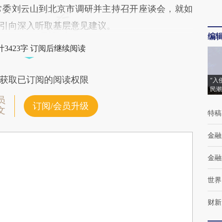
常委刘云山到北京市调研并主持召开座谈会，就如
引向深入听取基层意见建议。
编
3423字 订阅后继续阅读
获取已订阅的阅读权限
“入
民潮
员
订阅/会员升级
文
特稿
金融
金融
世界
财新