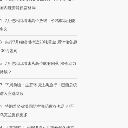
国内锂资源供需格局
1
7月进出口增速高位放缓，价格驱动还能
多久
8
央行7月继续增持近20吨黄金 累计储备超
600万盎司
5
7月进出口增速从高位略有回落 涨价动力
持续？
07
下周前瞻：生态环境法典施行；巴西总统
进入竞选阶段
1
特朗普坚称美国防空弹药库存充足 但不
乌克兰提供更多
24
人事观察｜上海55岁女副市长解冬进京