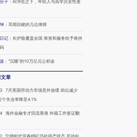
分子
：
AI冲击之下，年轻人与高学历女性更
坤
：
耳闻目睹的几位律师
日记
：
长护险覆盖全国 筹资和服务给予将持
码
波
：
“沉睡”的10万亿元公积金
新文章
43
7月美国劳动力市场意外放缓 岗位减少
3万个失业率降至4.1%
14
海外金融专才回流香港 外籍工作签证翻
2
宁德时代宜春锂矿仍处停产状态 其动向