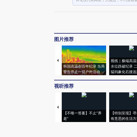
图片推荐
视线｜极端高温
韩国高温创百年纪录 当局
水位跌破纪录 
警告停止一切户外活动
猛犸象化石接连
视听推荐
【不唯一答案】不止“养
【特别呈现】寻
老”
有意思的生活方