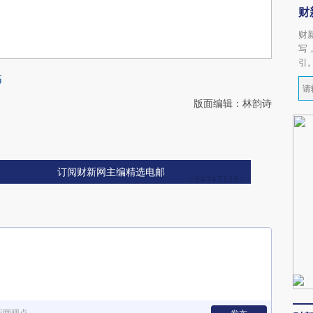
财
财
写
引
稿
版面编辑：林韵诗
订阅财新网主编精选电邮
新网观点