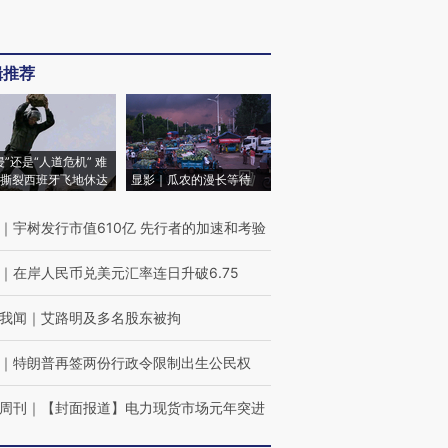
辑推荐
侵”还是“人道危机” 难
撕裂西班牙飞地休达
显影｜瓜农的漫长等待
｜
宇树发行市值610亿 先行者的加速和考验
｜
在岸人民币兑美元汇率连日升破6.75
我闻
｜
艾路明及多名股东被拘
｜
特朗普再签两份行政令限制出生公民权
周刊
｜
【封面报道】电力现货市场元年突进