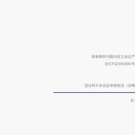
财新网所刊载内容之知识产
京ICP证090880号
违法和不良信息举报电话（涉网络暴力有
关