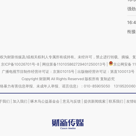
强劲
16:
衔接
权为财新传媒及/或相关权利人专属所有或持有。未经许可，禁止进行转载、摘编、
京ICP备10026701号-8
|
网信算备110105862729401250013号
|
京公网安备 11
广播电视节目制作经营许可证：京第01015号
|
出版物经营许可证：第直100013号
Copyright 财新网 All Rights Reserved 版权所有 复制必究
害信息举报、未成年人举报、谣言信息）：010-85905050 13195200605 举报邮
于我们
|
加入我们
|
啄木鸟公益基金会
|
意见与反馈
|
提供新闻线索
|
联系我们
|
友情