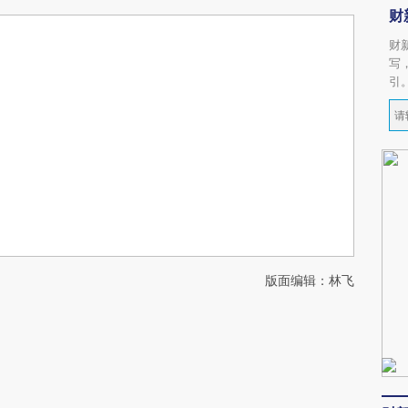
财
财
写
引
版面编辑：林飞