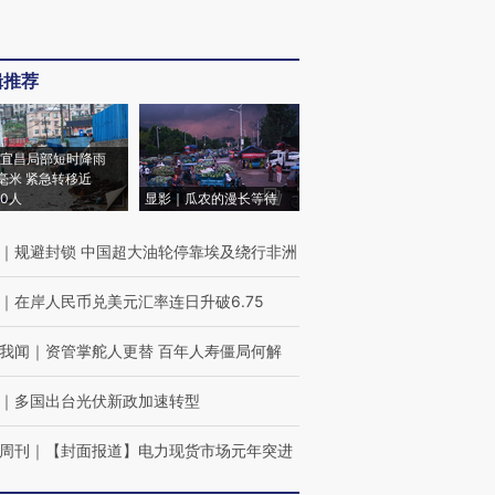
辑推荐
宜昌局部短时降雨
8毫米 紧急转移近
00人
显影｜瓜农的漫长等待
｜
规避封锁 中国超大油轮停靠埃及绕行非洲
｜
在岸人民币兑美元汇率连日升破6.75
我闻
｜
资管掌舵人更替 百年人寿僵局何解
｜
多国出台光伏新政加速转型
周刊
｜
【封面报道】电力现货市场元年突进