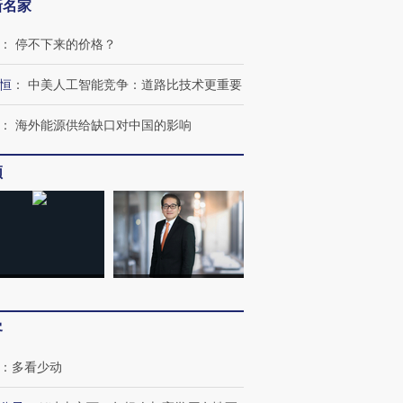
新名家
：
停不下来的价格？
恒
：
中美人工智能竞争：道路比技术更重要
：
海外能源供给缺口对中国的影响
频
客
：
多看少动
OX的吸金
马航飞行员跨国走私7万
视线｜被称为“蟑螂”的印
让中产们甘
粒摇头丸 尿检体内含3种
度Z世代 用街头抗争将教
秘鲁纳斯