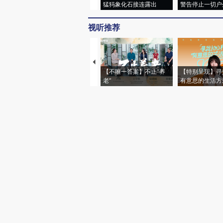
猛犸象化石接连露出
警告停止一切户
视听推荐
【不唯一答案】不止“养
【特别呈现】寻
老”
有意思的生活方