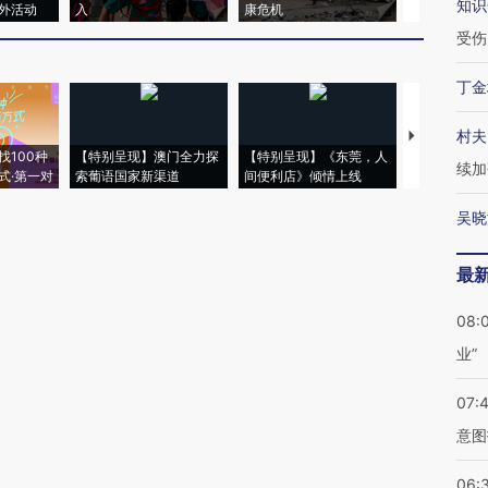
知识
外活动
入
康危机
心“花钱找虐
受伤
丁金
村夫
【推广】走
找100种
【特别呈现】澳门全力探
【特别呈现】《东莞，人
会，让数智科
续加
式·第一对
索葡语国家新渠道
间便利店》倾情上线
业
吴晓
最
08:
业”
07:
意图
06: