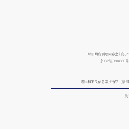
财新网所刊载内容之知识产
京ICP证090880号
违法和不良信息举报电话（涉网络暴力有
关