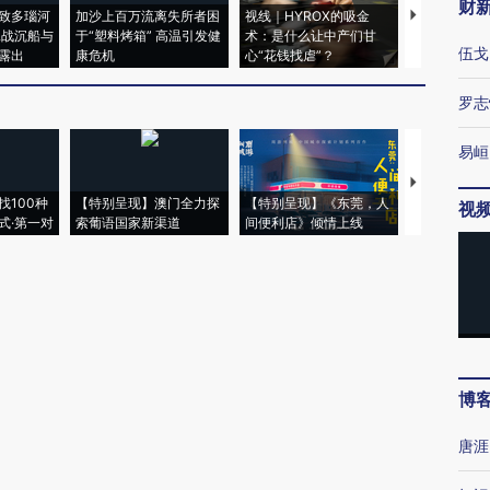
财
致多瑙河
加沙上百万流离失所者困
视线｜HYROX的吸金
马航飞行员
二战沉船与
于“塑料烤箱” 高温引发健
术：是什么让中产们甘
粒摇头丸 尿
伍戈
露出
康危机
心“花钱找虐”？
毒品
罗志
易峘
【推广】走
找100种
【特别呈现】澳门全力探
【特别呈现】《东莞，人
会，让数智科
视
式·第一对
索葡语国家新渠道
间便利店》倾情上线
业
博
唐涯