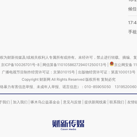
候任
17:
手祖
权为财新传媒及/或相关权利人专属所有或持有。未经许可，禁止进行转载、摘编、
京ICP备10026701号-8
|
网信算备110105862729401250013号
|
京公网安备 11
广播电视节目制作经营许可证：京第01015号
|
出版物经营许可证：第直100013号
Copyright 财新网 All Rights Reserved 版权所有 复制必究
害信息举报、未成年人举报、谣言信息）：010-85905050 13195200605 举报邮
于我们
|
加入我们
|
啄木鸟公益基金会
|
意见与反馈
|
提供新闻线索
|
联系我们
|
友情