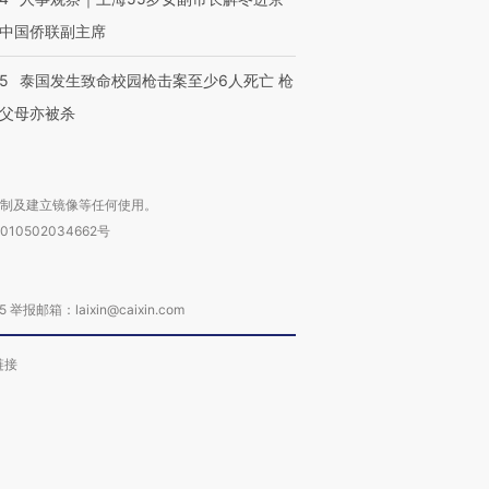
中国侨联副主席
45
泰国发生致命校园枪击案至少6人死亡 枪
父母亦被杀
复制及建立镜像等任何使用。
010502034662号
箱：laixin@caixin.com
链接