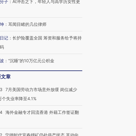
分子
：
AI冲击之下，年轻人与高学历女性更
坤
：
耳闻目睹的几位律师
日记
：
长护险覆盖全国 筹资和服务给予将持
码
波
：
“沉睡”的10万亿元公积金
新文章
43
7月美国劳动力市场意外放缓 岗位减少
3万个失业率降至4.1%
14
海外金融专才回流香港 外籍工作签证翻
2
宁德时代宜春锂矿仍处停产状态 其动向