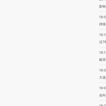
影响
19:5
持续
19:1
过7
19:1
能否
19:
大选
19:0
会向
18: