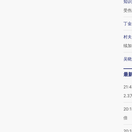
知识
受伤
丁金
村夫
续加
吴晓
最
21:
2.
20:
倍
20:1