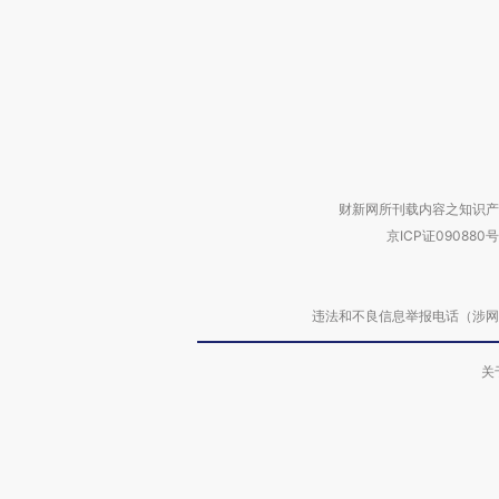
财新网所刊载内容之知识产
京ICP证090880号
违法和不良信息举报电话（涉网络暴力有
关