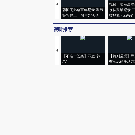
视线｜极端高温
韩国高温创百年纪录 当局
水位跌破纪录 
警告停止一切户外活动
猛犸象化石接连
视听推荐
【不唯一答案】不止“养
【特别呈现】寻
老”
有意思的生活方