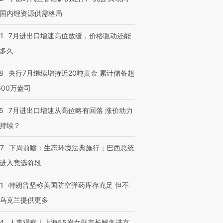
国内锂资源供需格局
1
7月进出口增速高位放缓，价格驱动还能
多久
8
央行7月继续增持近20吨黄金 累计储备超
600万盎司
5
7月进出口增速从高位略有回落 涨价动力
持续？
07
下周前瞻：生态环境法典施行；巴西总统
进入竞选阶段
1
特朗普坚称美国防空弹药库存充足 但不
乌克兰提供更多
24
人事观察｜上海55岁女副市长解冬进京