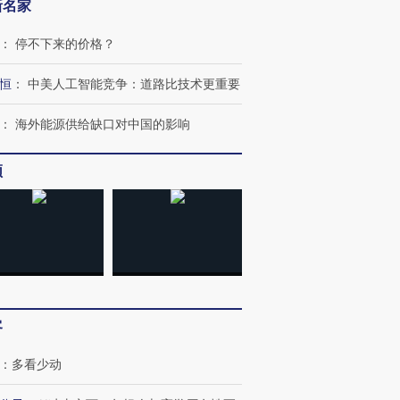
新名家
跨国走私7万
视线｜被称为“蟑螂”的印
视线｜“入侵”还是“人道危
检体内含3种
度Z世代 用街头抗争将教
机”？难民潮撕裂西班牙
秘鲁纳斯
：
停不下来的价格？
育部长拱下台
飞地休达
13人遇难
恒
：
中美人工智能竞争：道路比技术更重要
：
海外能源供给缺口对中国的影响
进第四届链博
【商旅对话】华住集团
技“链”接产
【特别呈现】寻找100种
CFO：不靠规模取胜，华
【特别呈
频
有意思的生活方式·第三对
住三大增长引擎是什么？
有意思的
客
：
多看少动