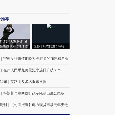
辑推荐
侵”还是“人道危机” 难
撕裂西班牙飞地休达
显影｜瓜农的漫长等待
｜
宇树发行市值610亿 先行者的加速和考验
｜
在岸人民币兑美元汇率连日升破6.75
我闻
｜
艾路明及多名股东被拘
｜
特朗普再签两份行政令限制出生公民权
周刊
｜
【封面报道】电力现货市场元年突进