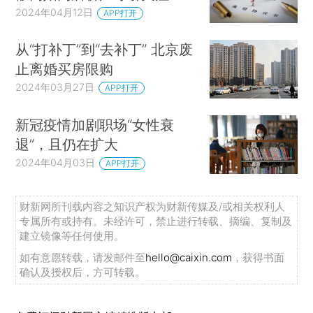
2024年04月12日
APP打开
从“打补丁”到“去补丁” 北京废
止离婚买房限购
2024年03月27日
APP打开
新冠疫情加剧职场“女性衰
退”，且仍在扩大
2024年04月03日
APP打开
财新网所刊载内容之知识产权为财新传媒及/或相关权利人
专属所有或持有。未经许可，禁止进行转载、摘编、复制及
建立镜像等任何使用。
如有意愿转载，请发邮件至
hello@caixin.com
，获得书面
确认及授权后，方可转载。