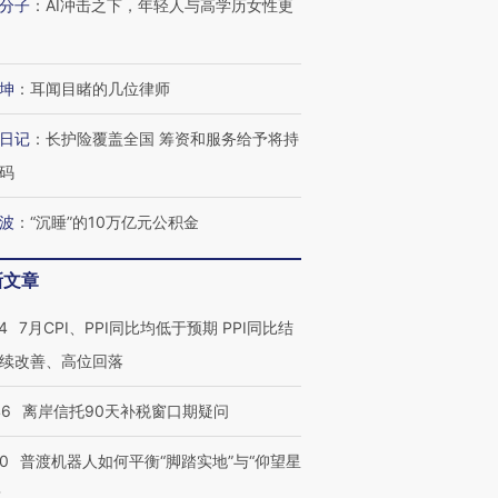
分子
：
AI冲击之下，年轻人与高学历女性更
坤
：
耳闻目睹的几位律师
进第四届链博
【商旅对话】华住集团
技“链”接产
【特别呈现】寻找100种
CFO：不靠规模取胜，华
【特别呈
有意思的生活方式·第三对
住三大增长引擎是什么？
有意思的
日记
：
长护险覆盖全国 筹资和服务给予将持
码
波
：
“沉睡”的10万亿元公积金
新文章
4
7月CPI、PPI同比均低于预期 PPI同比结
续改善、高位回落
46
离岸信托90天补税窗口期疑问
00
普渡机器人如何平衡“脚踏实地”与“仰望星
？