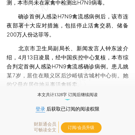
测，本市尚未在家禽中检测出H7N9病毒。
确诊首例人感染H7N9禽流感病例后，该市连
夜部署十大应对措施，包括停止活禽交易、储备
200万人份达菲等。
北京市卫生局副局长、新闻发言人钟东波介
绍，4月13日凌晨，经中国疾控中心复核，本市综
合判定首例人感染H7N9禽流感确诊病例。患儿姚
某7岁，居住在顺义区后沙峪镇古城村中心街。她
的父母在居住地从事活禽贩卖。
本文共计1328字 订阅后继续阅读
登录
后获取已订阅的阅读权限
财新通会员
订阅/会员升级
可畅读全文