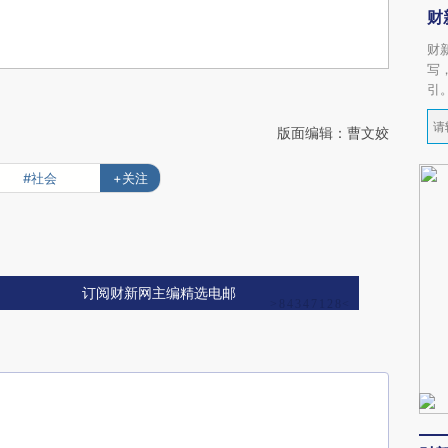
财
财
写
引
版面编辑：曹文姣
#社会
+关注
订阅财新网主编精选电邮