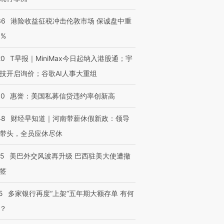
36
港险收益征税冲击伦敦市场 保诚盘中重
3%
20
T早报｜MiniMax今日起纳入港股通；宇
技开启询价；谷歌AI人事大重组
30
惠誉：美国私募信贷违约率创新高
48
财经早知道｜河南带薪休假新政：领导
带头，全员应休尽休
05
美巴外交风波再升级 巴西驻美大使遭撤
签
5
多家银行再度“上架”五年期大额存单 有何
？