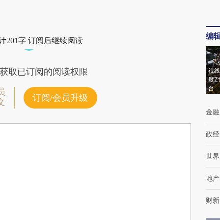
编
计201字 订阅后继续阅读
获取已订阅的阅读权限
视线
度Z
台
员
订阅/会员升级
文
金融
政经
世界
地产
财新