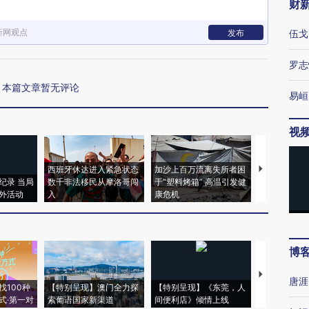
财
新网观点
发布
伍戈
罗志
本篇文章暂无评论
易峘
视
西班牙休达进入紧急状态
加沙上百万流离失所者困
马航飞行员
纪录 当局
数千非法移民从摩洛哥闯
于“塑料烤箱” 高温引发健
粒摇头丸 尿
外活动
入
康危机
毒品
博
【推广】走
唐涯
找100种
【特别呈现】澳门全力探
【特别呈现】《东莞，人
会，让数智科
式·第一对
索葡语国家新渠道
间便利店》倾情上线
业