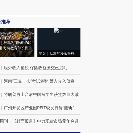
辑推荐
｜被称为“蟑螂”的印
世代 将教育部长拱下
显影｜瓜农的漫长等待
｜
境外收入征税 保险收益缴交已启动
｜
河南“三支一扶”考试舞弊 警方介入侦查
｜
特朗普再上台后中国留学生获签数量大减
｜
广州开发区产业园REIT较发行价“腰斩”
周刊
｜
【封面报道】电力现货市场元年突进