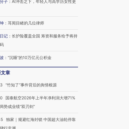
分子
：
AI冲击之下，年轻人与高学历女性更
坤
：
耳闻目睹的几位律师
日记
：
长护险覆盖全国 筹资和服务给予将持
码
波
：
“沉睡”的10万亿元公积金
新文章
13
“竹知了”事件背后的舆情根源
10
国泰航空2026年上半年净利润大增71%
局势成业绩“双刃剑”
45
独家｜规避红海封锁 中国超大油轮停靠
绕行非洲