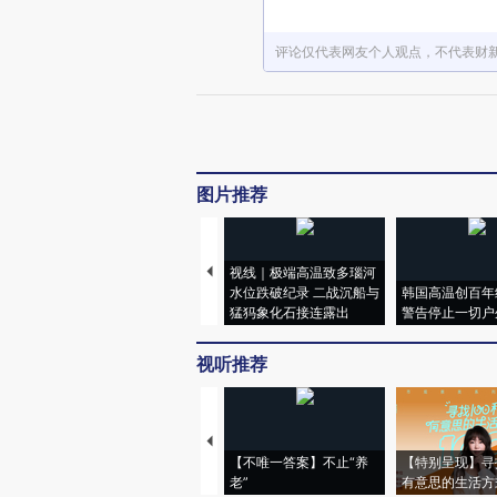
评论仅代表网友个人观点，不代表财
图片推荐
视线｜极端高温致多瑙河
水位跌破纪录 二战沉船与
韩国高温创百年
猛犸象化石接连露出
警告停止一切户
视听推荐
【不唯一答案】不止“养
【特别呈现】寻
老”
有意思的生活方