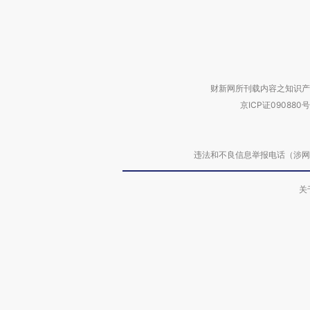
财新网所刊载内容之知识产
京ICP证090880号
违法和不良信息举报电话（涉网络暴力有
关