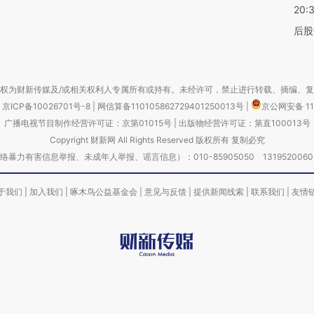
20:
后股
权为财新传媒及/或相关权利人专属所有或持有。未经许可，禁止进行转载、摘编、
京ICP备10026701号-8
|
网信算备110105862729401250013号
|
京公网安备 11
广播电视节目制作经营许可证：京第01015号
|
出版物经营许可证：第直100013号
Copyright 财新网 All Rights Reserved 版权所有 复制必究
害信息举报、未成年人举报、谣言信息）：010-85905050 13195200605 举报邮
于我们
|
加入我们
|
啄木鸟公益基金会
|
意见与反馈
|
提供新闻线索
|
联系我们
|
友情