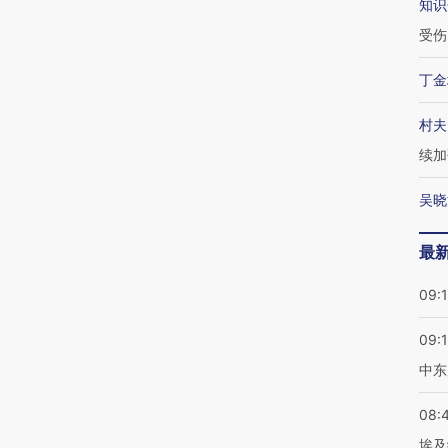
知识
受伤
丁金
村夫
续加
吴晓
最
09:
09:
中东
08:
埃及