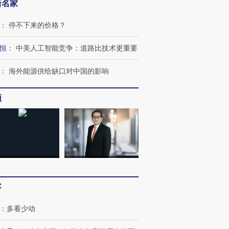
新名家
：
停不下来的价格？
恒
：
中美人工智能竞争：道路比技术更重要
：
海外能源供给缺口对中国的影响
频
跨国走私7万
视线｜HY
检体内含3种
泽连斯基密集出访美英 索
秘鲁纳斯卡观光飞机坠毁
术：是什
要防空导弹“救急”
13人遇难
心“花钱找
客
进第四届链博
【商旅对话】华住集团
：
多看少动
技“链”接产
【特别呈现】寻找100种
CFO：不靠规模取胜，华
【特别呈
有意思的生活方式·第三对
住三大增长引擎是什么？
有意思的