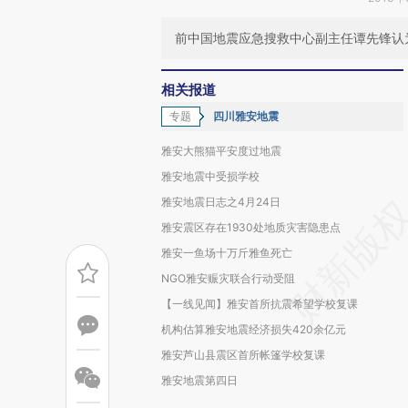
前中国地震应急搜救中心副主任谭先锋认
相关报道
专题
四川雅安地震
雅安大熊猫平安度过地震
雅安地震中受损学校
雅安地震日志之4月24日
雅安震区存在1930处地质灾害隐患点
雅安一鱼场十万斤雅鱼死亡
NGO雅安赈灾联合行动受阻
【一线见闻】雅安首所抗震希望学校复课
机构估算雅安地震经济损失420余亿元
雅安芦山县震区首所帐篷学校复课
雅安地震第四日