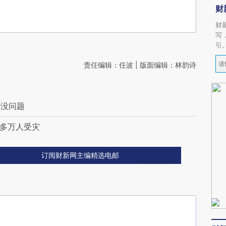
财
财
写
引
责任编辑：任波 | 版面编辑：林韵诗
量没问题
0多万人受灾
订阅财新网主编精选电邮