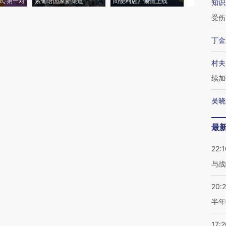
式·第一对
索葡语国家新渠道
间便利店》倾情上线
业
知识
受伤
丁金
村夫
续加
吴晓
最
22:1
与战
20:
半年
17:2