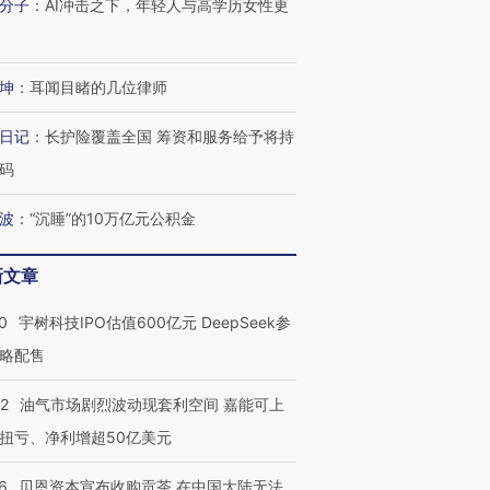
有意思的生活方式·第三对
住三大增长引擎是什么？
有意思的
分子
：
AI冲击之下，年轻人与高学历女性更
坤
：
耳闻目睹的几位律师
日记
：
长护险覆盖全国 筹资和服务给予将持
码
波
：
“沉睡”的10万亿元公积金
新文章
0
宇树科技IPO估值600亿元 DeepSeek参
略配售
22
油气市场剧烈波动现套利空间 嘉能可上
扭亏、净利增超50亿美元
6
贝恩资本宣布收购贡茶 在中国大陆无法