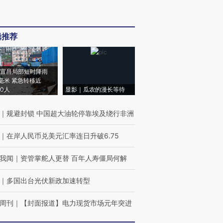
辑推荐
宜昌局部短时降雨
8毫米 紧急转移近
00人
显影｜瓜农的漫长等待
｜
规避封锁 中国超大油轮停靠埃及绕行非洲
｜
在岸人民币兑美元汇率连日升破6.75
我闻
｜
资管掌舵人更替 百年人寿僵局何解
｜
多国出台光伏新政加速转型
周刊
｜
【封面报道】电力现货市场元年突进