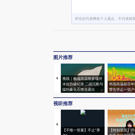
评论仅代表网友个人观点，不代表财
图片推荐
视线｜极端高温致多瑙河
水位跌破纪录 二战沉船与
韩国高温创百年
猛犸象化石接连露出
警告停止一切户
视听推荐
【不唯一答案】不止“养
【特别呈现】寻