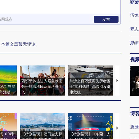
财
伍戈
新网观点
发布
罗志
易峘
本篇文章暂无评论
视
西班牙休达进入紧急状态
加沙上百万流离失所者困
视线｜HYR
纪录 当局
数千非法移民从摩洛哥闯
于“塑料烤箱” 高温引发健
术：是什么
外活动
入
康危机
心“花钱找虐
博
唐涯
【推广】走
找100种
【特别呈现】澳门全力探
【特别呈现】《东莞，人
会，让数智科