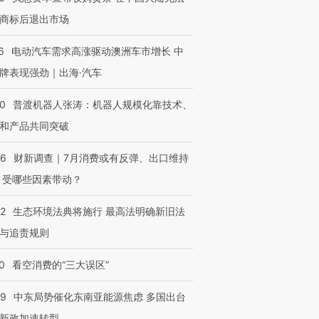
商标后退出市场
6
电动汽车需求高涨驱动澳洲车市增长 中
牌表现强劲｜出海·汽车
00
普渡机器人张涛：机器人规模化靠技术、
和产品共同突破
56
财新调查｜7月消费或有反弹、出口维持
 受哪些因素带动？
42
生态环境法典将施行 最高法明确新旧法
与追责规则
0
看空消费的“三大误区”
59
中东局势催化东南亚能源焦虑 多国出台
新政加速转型