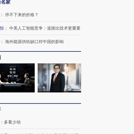
新名家
：
停不下来的价格？
恒
：
中美人工智能竞争：道路比技术更重要
：
海外能源供给缺口对中国的影响
频
OX的吸金
马航飞行员跨国走私7万
视线｜被称为“蟑螂”的印
让中产们甘
粒摇头丸 尿检体内含3种
度Z世代 用街头抗争将教
秘鲁纳斯
”？
毒品
育部长拱下台
13人遇难
客
：
多看少动
进第四届链博
【商旅对话】华住集团
技“链”接产
【特别呈现】寻找100种
CFO：不靠规模取胜，华
【特别呈