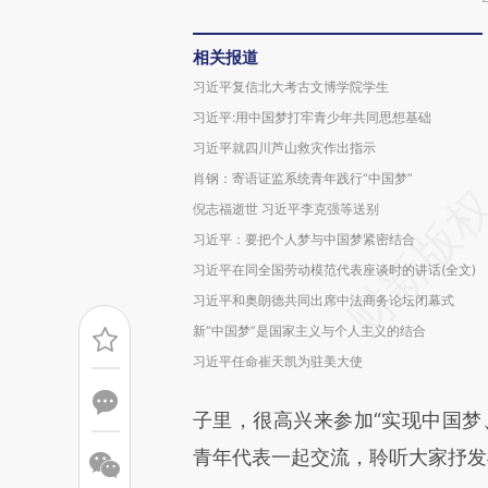
相关报道
习近平复信北大考古文博学院学生
习近平:用中国梦打牢青少年共同思想基础
习近平就四川芦山救灾作出指示
肖钢：寄语证监系统青年践行“中国梦”
倪志福逝世 习近平李克强等送别
习近平：要把个人梦与中国梦紧密结合
习近平在同全国劳动模范代表座谈时的讲话(全文)
习近平和奥朗德共同出席中法商务论坛闭幕式
新“中国梦”是国家主义与个人主义的结合
习近平任命崔天凯为驻美大使
子里，很高兴来参加“实现中国梦
青年代表一起交流，聆听大家抒发