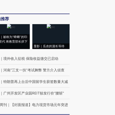
辑推荐
｜被称为“蟑螂”的印
世代 将教育部长拱下
显影｜瓜农的漫长等待
｜
境外收入征税 保险收益缴交已启动
｜
河南“三支一扶”考试舞弊 警方介入侦查
｜
特朗普再上台后中国留学生获签数量大减
｜
广州开发区产业园REIT较发行价“腰斩”
周刊
｜
【封面报道】电力现货市场元年突进