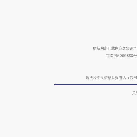
财新网所刊载内容之知识产
京ICP证090880号
违法和不良信息举报电话（涉网络暴力有
关