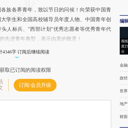
各族各界青年，致以节日的问候！向荣获中国青
国大学生和全国高校辅导员年度人物、中国青年创
编
头人标兵、“西部计划”优秀志愿者等优秀青年代
的先进青年典型，表示由衷的敬意！
视线
度Z
台
4346字 订阅后继续阅读
金融
获取已订阅的阅读权限
政经
员
订阅/会员升级
文
世界
地产
财新