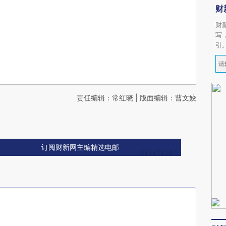
财
财
写
引
责任编辑：常红晓 | 版面编辑：曹文姣
订阅财新网主编精选电邮