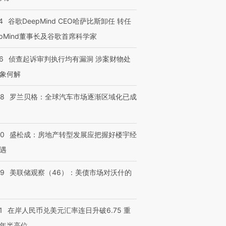
4
谷歌DeepMind CEO哈萨比斯卸任 转任
epMind董事长及谷歌首席科学家
6
侦查起诉审判执行均有漏洞 涉案财物处
象何解
58
罗兰贝格：全球汽车市场逐渐区域化已成
50
盛松成：房地产转型发展应把握好楼宇经
遇
39
美联储观察（46）：美债市场对沃什的
1
在岸人民币兑美元汇率连日升破6.75 重
年半高位