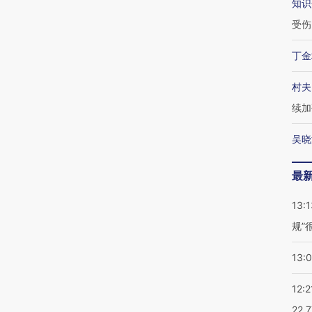
知识
受伤
丁金
村夫
续加
吴晓
最
13:1
规”
13:
12:2
22.