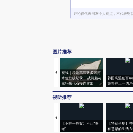
评论仅代表网友个人观点，不代表财
图片推荐
视线｜极端高温致多瑙河
水位跌破纪录 二战沉船与
韩国高温创百年
猛犸象化石接连露出
警告停止一切户
视听推荐
【不唯一答案】不止“养
【特别呈现】寻
老”
有意思的生活方