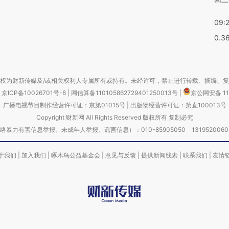
09:
0.3
权为财新传媒及/或相关权利人专属所有或持有。未经许可，禁止进行转载、摘编、
京ICP备10026701号-8
|
网信算备110105862729401250013号
|
京公网安备 11
广播电视节目制作经营许可证：京第01015号
|
出版物经营许可证：第直100013号
Copyright 财新网 All Rights Reserved 版权所有 复制必究
害信息举报、未成年人举报、谣言信息）：010-85905050 13195200605 举报邮
于我们
|
加入我们
|
啄木鸟公益基金会
|
意见与反馈
|
提供新闻线索
|
联系我们
|
友情