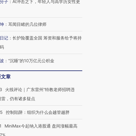
分子
：
AI冲击之下，年轻人与高学历女性更
坤
：
耳闻目睹的几位律师
日记
：
长护险覆盖全国 筹资和服务给予将持
码
波
：
“沉睡”的10万亿元公积金
新文章
3
火线评论｜广东雷州“特教老师招聘违
很雷，仍有诸多疑点
05
控制陷阱：组织为什么会越管越胖
1
MiniMax今起纳入港股通 盘间涨幅最高
77%