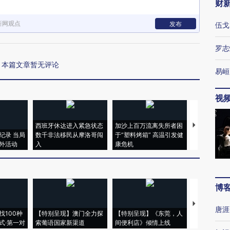
财
新网观点
发布
伍戈
罗志
本篇文章暂无评论
易峘
视
西班牙休达进入紧急状态
加沙上百万流离失所者困
马航飞行员
纪录 当局
数千非法移民从摩洛哥闯
于“塑料烤箱” 高温引发健
粒摇头丸 尿
外活动
入
康危机
毒品
博
【推广】走
唐涯
找100种
【特别呈现】澳门全力探
【特别呈现】《东莞，人
会，让数智科
式·第一对
索葡语国家新渠道
间便利店》倾情上线
业