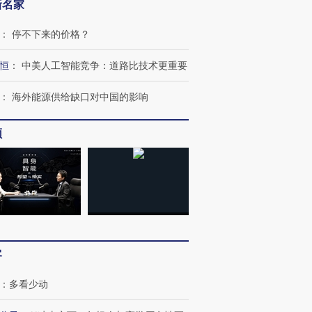
新名家
：
停不下来的价格？
恒
：
中美人工智能竞争：道路比技术更重要
：
海外能源供给缺口对中国的影响
频
跨国走私7万
视线｜HY
检体内含3种
泽连斯基密集出访美英 索
秘鲁纳斯卡观光飞机坠毁
术：是什
要防空导弹“救急”
13人遇难
心“花钱找
客
进第四届链博
【商旅对话】华住集团
：
多看少动
技“链”接产
【特别呈现】寻找100种
CFO：不靠规模取胜，华
【特别呈
有意思的生活方式·第三对
住三大增长引擎是什么？
有意思的