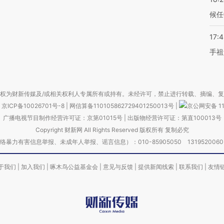
候任
17:
手祖
权为财新传媒及/或相关权利人专属所有或持有。未经许可，禁止进行转载、摘编、
京ICP备10026701号-8
|
网信算备110105862729401250013号
|
京公网安备 11
广播电视节目制作经营许可证：京第01015号
|
出版物经营许可证：第直100013号
Copyright 财新网 All Rights Reserved 版权所有 复制必究
害信息举报、未成年人举报、谣言信息）：010-85905050 13195200605 举报邮
于我们
|
加入我们
|
啄木鸟公益基金会
|
意见与反馈
|
提供新闻线索
|
联系我们
|
友情