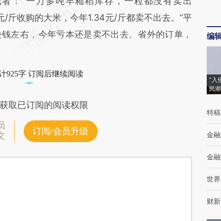
新记者：“一万多吨早籼稻库存，一粒都没有卖出
8元/斤收购的大米，今年1.34元/斤都卖不出去。“平
块钱左右，今年亏本还是卖不出去。省外的订单，
编
计925字 订阅后继续阅读
“入
民潮
获取已订阅的阅读权限
特稿
员
订阅/会员升级
金融
文
金融
世界
财新