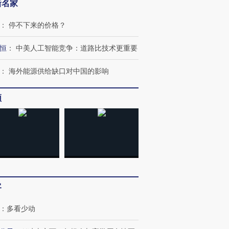
新名家
：
停不下来的价格？
恒
：
中美人工智能竞争：道路比技术更重要
：
海外能源供给缺口对中国的影响
频
跨国走私7万
视线｜被称为“蟑螂”的印
视线｜“入侵”还是“人道危
检体内含3种
度Z世代 用街头抗争将教
机”？难民潮撕裂西班牙
秘鲁纳斯
育部长拱下台
飞地休达
13人遇难
客
进第四届链博
【商旅对话】华住集团
：
多看少动
技“链”接产
【特别呈现】寻找100种
CFO：不靠规模取胜，华
【特别呈
有意思的生活方式·第三对
住三大增长引擎是什么？
有意思的