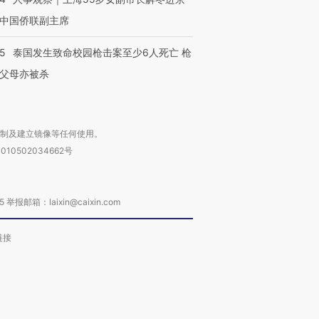
中国侨联副主席
45
泰国发生致命校园枪击案至少6人死亡 枪
父母亦被杀
复制及建立镜像等任何使用。
010502034662号
箱：laixin@caixin.com
链接