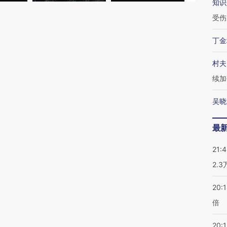
知识
受伤
丁金
村夫
续加
吴晓
最
21:
2.
20:
倍
20:1