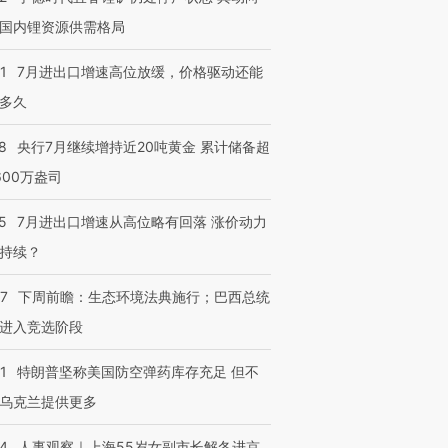
国内锂资源供需格局
1
7月进出口增速高位放缓，价格驱动还能
多久
8
央行7月继续增持近20吨黄金 累计储备超
600万盎司
5
7月进出口增速从高位略有回落 涨价动力
持续？
07
下周前瞻：生态环境法典施行；巴西总统
进入竞选阶段
1
特朗普坚称美国防空弹药库存充足 但不
乌克兰提供更多
24
人事观察｜上海55岁女副市长解冬进京