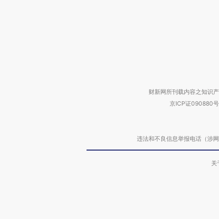
财新网所刊载内容之知识产
京ICP证090880号
违法和不良信息举报电话（涉网络暴力有
关