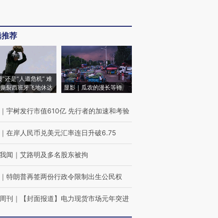
辑推荐
侵”还是“人道危机” 难
撕裂西班牙飞地休达
显影｜瓜农的漫长等待
｜
宇树发行市值610亿 先行者的加速和考验
｜
在岸人民币兑美元汇率连日升破6.75
我闻
｜
艾路明及多名股东被拘
｜
特朗普再签两份行政令限制出生公民权
周刊
｜
【封面报道】电力现货市场元年突进