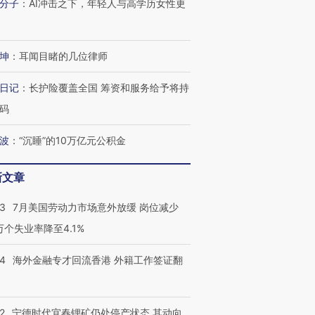
分子
：
AI冲击之下，年轻人与高学历女性更
坤
：
耳闻目睹的几位律师
日记
：
长护险覆盖全国 筹资和服务给予将持
码
波
：
“沉睡”的10万亿元公积金
新文章
43
7月美国劳动力市场意外放缓 岗位减少
3万个失业率降至4.1%
14
海外金融专才回流香港 外籍工作签证翻
2
宁德时代宜春锂矿仍处停产状态 其动向