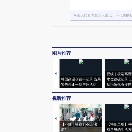
评论仅代表网友个人观点，不代表财
图片推荐
视线｜极端高温
韩国高温创百年纪录 当局
水位跌破纪录 
警告停止一切户外活动
猛犸象化石接连
视听推荐
【不唯一答案】不止“养
【特别呈现】寻
老”
有意思的生活方