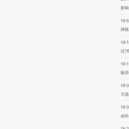
影响
19:5
持续
19:1
过7
19:1
能否
19:
大选
19:0
会向
18: