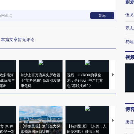
财
伍戈
新网观点
发布
罗志
本篇文章暂无评论
易峘
视
致多瑙河
加沙上百万流离失所者困
视线｜HYROX的吸金
马航飞行员
二战沉船与
于“塑料烤箱” 高温引发健
术：是什么让中产们甘
粒摇头丸 尿
露出
康危机
心“花钱找虐”？
毒品
博
【推广】走
唐涯
找100种
【特别呈现】澳门全力探
【特别呈现】《东莞，人
会，让数智科
式·第一对
索葡语国家新渠道
间便利店》倾情上线
业