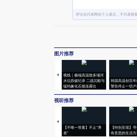
评论仅代表网友个人观点，不代表财
图片推荐
视线｜极端高温致多瑙河
水位跌破纪录 二战沉船与
韩国高温创百年
猛犸象化石接连露出
警告停止一切户
视听推荐
【不唯一答案】不止“养
【特别呈现】寻
老”
有意思的生活方