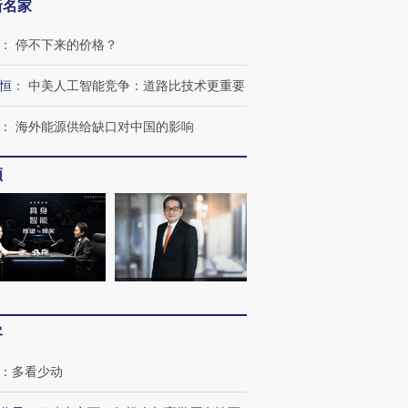
新名家
：
停不下来的价格？
恒
：
中美人工智能竞争：道路比技术更重要
：
海外能源供给缺口对中国的影响
频
OX的吸金
马航飞行员跨国走私7万
视线｜被称为“蟑螂”的印
让中产们甘
粒摇头丸 尿检体内含3种
度Z世代 用街头抗争将教
秘鲁纳斯
”？
毒品
育部长拱下台
13人遇难
客
进第四届链博
【商旅对话】华住集团
：
多看少动
技“链”接产
【特别呈现】寻找100种
CFO：不靠规模取胜，华
【特别呈
有意思的生活方式·第三对
住三大增长引擎是什么？
有意思的