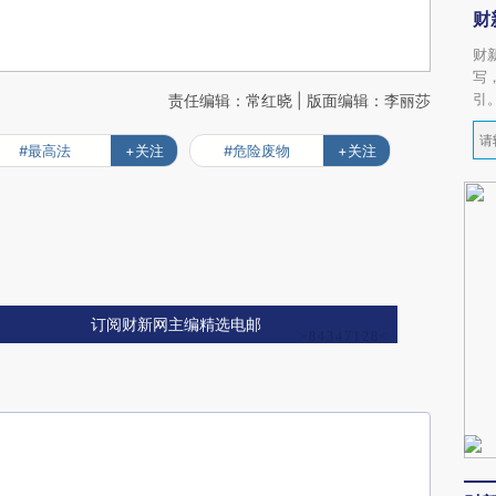
财
财
写
引
责任编辑：常红晓 | 版面编辑：李丽莎
#最高法
+关注
#危险废物
+关注
订阅财新网主编精选电邮