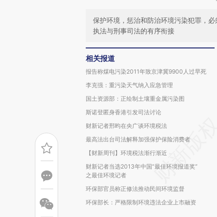
保护环境，惩治和防治环境污染犯罪，必
执法与刑事司法的有序衔接
相关报道
报告称煤电污染2011年致京津冀9900人过早死
李克强：重污染天气纳入应急管理
国土资源部：正绘制土壤重金属污染图
斯诺登匿身香港引发司法讨论
财新记者邢昀在央广谈环境税法
最高法出台司法解释加强保护保险消费者
【财新周刊】环境税法渐行渐近
财新记者当选2013年中国“最佳环境报道奖”
之最佳环境记者
环保部官员称正修法推动民间环境监督
环保部长：严格限制环境违法企业上市融资