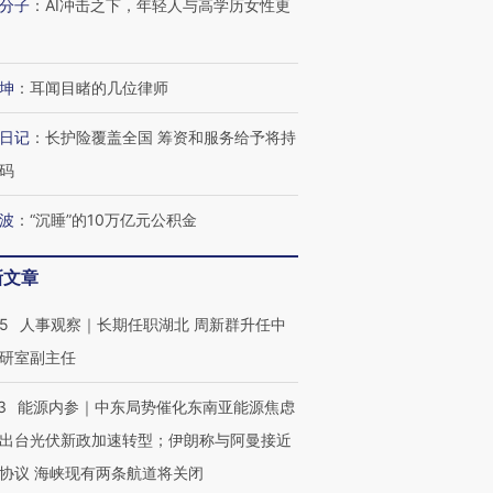
分子
：
AI冲击之下，年轻人与高学历女性更
坤
：
耳闻目睹的几位律师
日记
：
长护险覆盖全国 筹资和服务给予将持
码
波
：
“沉睡”的10万亿元公积金
新文章
25
人事观察｜长期任职湖北 周新群升任中
研室副主任
3
能源内参｜中东局势催化东南亚能源焦虑
出台光伏新政加速转型；伊朗称与阿曼接近
协议 海峡现有两条航道将关闭