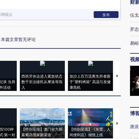
财
新网观点
发布
伍戈
罗志
本篇文章暂无评论
易峘
视
西班牙休达进入紧急状态
加沙上百万流离失所者困
视线｜HYR
纪录 当局
数千非法移民从摩洛哥闯
于“塑料烤箱” 高温引发健
术：是什么
外活动
入
康危机
心“花钱找虐
博
【推广】走
唐涯
找100种
【特别呈现】澳门全力探
【特别呈现】《东莞，人
会，让数智科
式·第一对
索葡语国家新渠道
间便利店》倾情上线
业