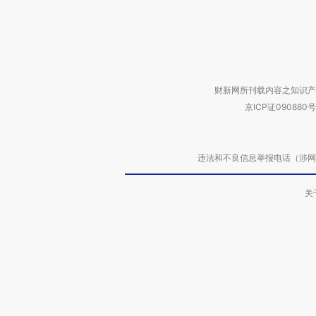
财新网所刊载内容之知识产
京ICP证090880号
违法和不良信息举报电话（涉网络暴力有
关