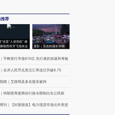
辑推荐
侵”还是“人道危机” 难
撕裂西班牙飞地休达
显影｜瓜农的漫长等待
｜
宇树发行市值610亿 先行者的加速和考验
｜
在岸人民币兑美元汇率连日升破6.75
我闻
｜
艾路明及多名股东被拘
｜
特朗普再签两份行政令限制出生公民权
周刊
｜
【封面报道】电力现货市场元年突进