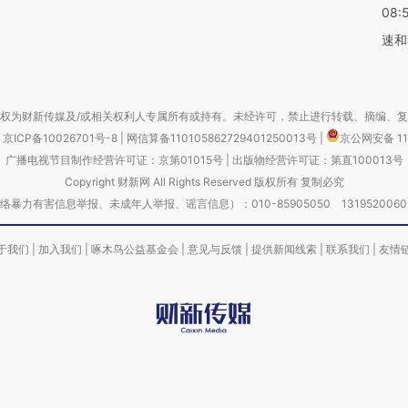
08:
速和
权为财新传媒及/或相关权利人专属所有或持有。未经许可，禁止进行转载、摘编、
京ICP备10026701号-8
|
网信算备110105862729401250013号
|
京公网安备 11
广播电视节目制作经营许可证：京第01015号
|
出版物经营许可证：第直100013号
Copyright 财新网 All Rights Reserved 版权所有 复制必究
害信息举报、未成年人举报、谣言信息）：010-85905050 13195200605 举报邮
于我们
|
加入我们
|
啄木鸟公益基金会
|
意见与反馈
|
提供新闻线索
|
联系我们
|
友情