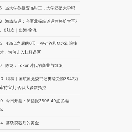
6
当大学教授变临时工，大学还是大学吗
8
海杰航运：今夏北极航道运营将扩大至7
、8航次｜出海·物流
53
439%之后的6天：被硅谷和华尔街追捧
才，为何走入杠杆误区
07
陈龙：Token时代的商业与组织
50
特稿｜国航原党委书记樊澄受贿3847万
审待宣判 否认大多数指控
29
今日开盘：沪指报3896.49点 跌幅
0%
24
蓄势突破后的黄金