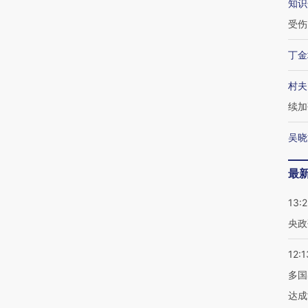
知识
受伤
丁金
村夫
续加
吴晓
最
13:
央政
12:1
多国
达成