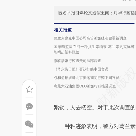
匿名举报引爆论文造假丑闻；对华行贿指
相关报道
葛兰素史克中国公司高管涉嫌经济犯罪被调查
国家药监局召回一种抗生素糖浆 葛兰素史克称可
能祸起塑料瓶盖
微软涉嫌行贿遭美司法部调查
《华尔街日报》否认行贿中国官员
必和必拓涉嫌北京奥运期间行贿中国官员
意最大石油集团CEO涉嫌行贿接受调查
紧锁，人去楼空。对于此次调查的
种种迹象表明，警方对葛兰素