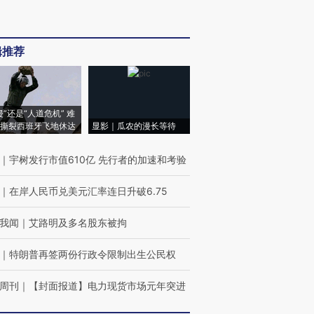
辑推荐
侵”还是“人道危机” 难
撕裂西班牙飞地休达
显影｜瓜农的漫长等待
｜
宇树发行市值610亿 先行者的加速和考验
｜
在岸人民币兑美元汇率连日升破6.75
我闻
｜
艾路明及多名股东被拘
｜
特朗普再签两份行政令限制出生公民权
周刊
｜
【封面报道】电力现货市场元年突进