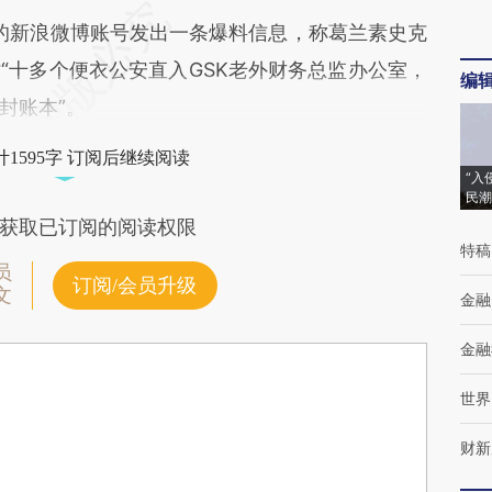
的新浪微博账号发出一条爆料信息，称葛兰素史克
“十多个便衣公安直入GSK老外财务总监办公室，
编
封账本”。
1595字 订阅后继续阅读
“入
民潮
获取已订阅的阅读权限
特稿
员
订阅/会员升级
文
金融
金融
世界
财新