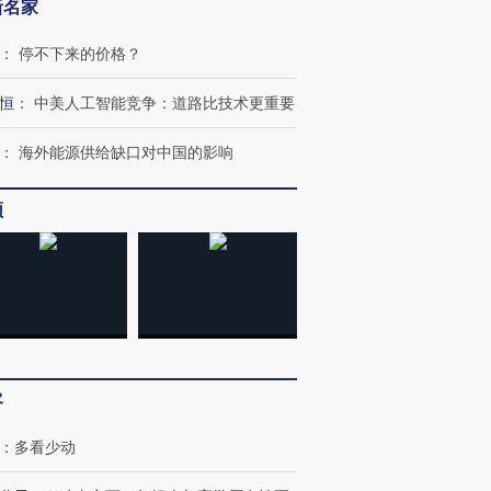
新名家
：
停不下来的价格？
恒
：
中美人工智能竞争：道路比技术更重要
：
海外能源供给缺口对中国的影响
频
”还是“人道危
湖北宜昌局部短时降雨
哈尔滨遭遇短时极端强降
撕裂西班牙
128毫米 紧急转移近
雨 3小时累计雨量超80毫
秘鲁纳斯
4000人
米
13人遇难
客
进第四届链博
【商旅对话】华住集团
：
多看少动
技“链”接产
【特别呈现】寻找100种
CFO：不靠规模取胜，华
【特别呈
有意思的生活方式·第三对
住三大增长引擎是什么？
有意思的