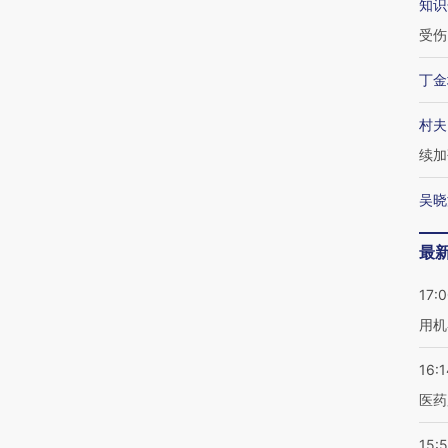
知识
受伤
丁金
村夫
续加
吴晓
最
17:
用机
16:1
医药
15:5