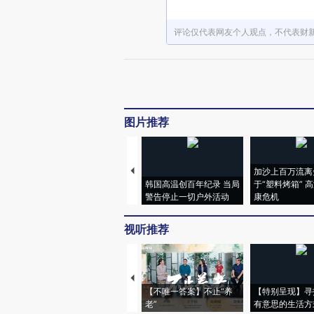
评论仅代表网友个人观点，不代表财
图片推荐
加沙上百万流离
韩国高温创百年纪录 当局
于“塑料烤箱” 
警告停止一切户外活动
康危机
视听推荐
【不唯一答案】不止“养
【特别呈现】寻
老”
有意思的生活方