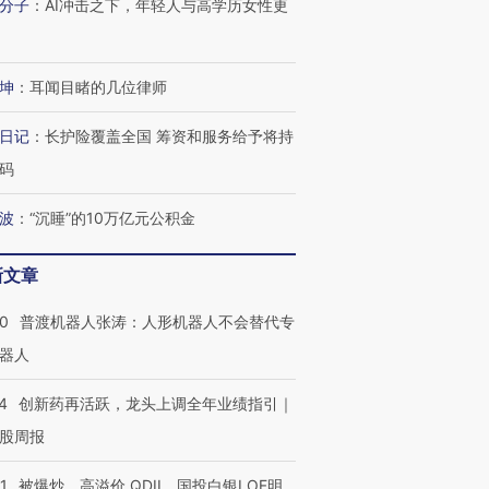
分子
：
AI冲击之下，年轻人与高学历女性更
坤
：
耳闻目睹的几位律师
日记
：
长护险覆盖全国 筹资和服务给予将持
码
波
：
“沉睡”的10万亿元公积金
新文章
00
普渡机器人张涛：人形机器人不会替代专
器人
4
创新药再活跃，龙头上调全年业绩指引｜
股周报
1
被爆炒、高溢价 QDII、国投白银LOF明