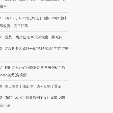
退市
4
7月CPI、PPI同比均低于预期 PPI同比结
续改善、高位回落
46
观势｜离岸信托90天补税窗口期疑问
00
普渡机器人如何平衡“脚踏实地”与“仰望星
？
57
特朗普召开矿业圆桌会 拟向关键矿产投
20亿美元(含视频)
09
美日联合干预汇率，为何影响了黄金
32
“90后”农民工讨薪涉刑案发回重审 因部
实不清