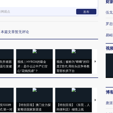
财
新网观点
发布
伍戈
罗志
本篇文章暂无评论
易峘
视
失所者困
视线｜HYROX的吸金
视线｜被称为“蟑螂”的印
视线｜“入侵
高温引发健
术：是什么让中产们甘
度Z世代 用街头抗争将教
机”？难民潮
心“花钱找虐”？
育部长拱下台
飞地休达
博
【推广】走
唐涯
找100种
【特别呈现】澳门全力探
【特别呈现】《东莞，人
会，让数智科
式·第一对
索葡语国家新渠道
间便利店》倾情上线
业