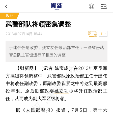
政经
武警部队将领密集调整
2013年07月14日 15:44
T中
于建伟任副政委，姚立功任政治部主任；一些省份武
警总队主官也进行了相应的调整
【财新网】（记者
陈宝成
）
在2013年夏季军
方高级将领调整中，武警部队原政治部主任于建伟
中将改任副政委，原副政委
崔景龙
中将达到最高服
役年限。原后勤部政委
姚立功
少将升任政治部主
任，从而成为副大军区级将领。
据《人民武警报》报道，7月5日，第十六