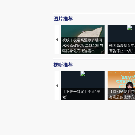
图片推荐
视线｜极端高温致多瑙河
水位跌破纪录 二战沉船与
韩国高温创百年
猛犸象化石接连露出
警告停止一切户
视听推荐
【不唯一答案】不止“养
【特别呈现】寻
老”
有意思的生活方