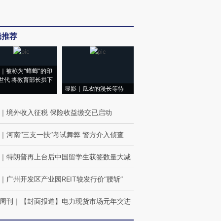
辑推荐
｜被称为“蟑螂”的印
世代 将教育部长拱下
显影｜瓜农的漫长等待
｜
境外收入征税 保险收益缴交已启动
｜
河南“三支一扶”考试舞弊 警方介入侦查
｜
特朗普再上台后中国留学生获签数量大减
｜
广州开发区产业园REIT较发行价“腰斩”
周刊
｜
【封面报道】电力现货市场元年突进