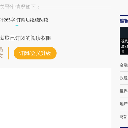
关晋衔情况如下：
计265字 订阅后继续阅读
编
获取已订阅的阅读权限
视线
度Z
员
台
订阅/会员升级
文
金融
政经
世界
地产
财新