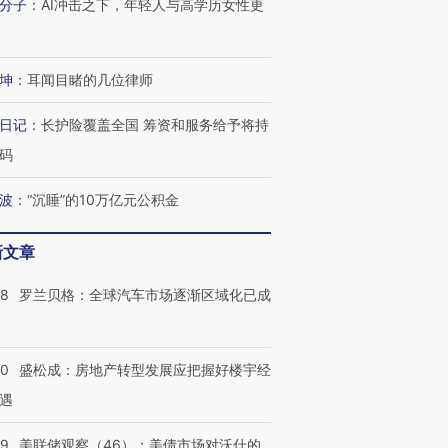
分子
：
AI冲击之下，年轻人与高学历女性更
坤
：
耳闻目睹的几位律师
日记
：
长护险覆盖全国 筹资和服务给予将持
码
波
：
“沉睡”的10万亿元公积金
新文章
58
罗兰贝格：全球汽车市场逐渐区域化已成
50
盛松成：房地产转型发展应把握好楼宇经
遇
39
美联储观察（46）：美债市场对沃什的