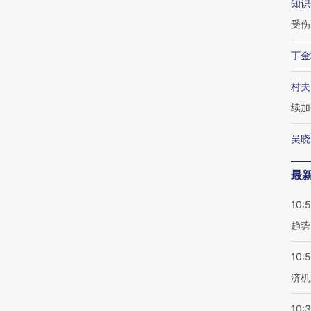
知识
受伤
丁金
村夫
续加
吴晓
最
10:
趋势
10:
济机
10: