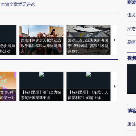
财
本篇文章暂无评论
伍戈
罗志
西班牙休达进入紧急状态
加沙上百万流离失所者困
马航飞行员
易峘
纪录 当局
数千非法移民从摩洛哥闯
于“塑料烤箱” 高温引发健
粒摇头丸 尿
外活动
入
康危机
毒品
视
【推广】走
找100种
【特别呈现】澳门全力探
【特别呈现】《东莞，人
会，让数智科
式·第一对
索葡语国家新渠道
间便利店》倾情上线
业
博
唐涯