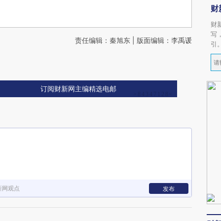
财
财
写
责任编辑：秦旭东 | 版面编辑：李禹谖
引
订阅财新网主编精选电邮
新网观点
发布