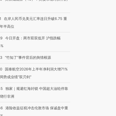
1
在岸人民币兑美元汇率连日升破6.75 重
年半高位
29
今日开盘：两市双双低开 沪指跌幅
6%
13
“竹知了”事件背后的舆情根源
10
国泰航空2026年上半年净利润大增71%
局势成业绩“双刃剑”
45
独家｜规避红海封锁 中国超大油轮停靠
绕行非洲
36
港险收益征税冲击伦敦市场 保诚盘中重
3%