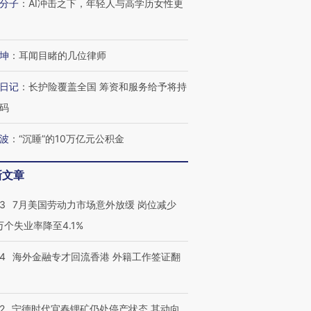
分子
：
AI冲击之下，年轻人与高学历女性更
坤
：
耳闻目睹的几位律师
日记
：
长护险覆盖全国 筹资和服务给予将持
码
波
：
“沉睡”的10万亿元公积金
新文章
43
7月美国劳动力市场意外放缓 岗位减少
3万个失业率降至4.1%
14
海外金融专才回流香港 外籍工作签证翻
2
宁德时代宜春锂矿仍处停产状态 其动向