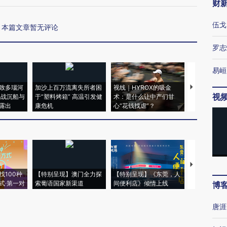
财
伍戈
本篇文章暂无评论
罗志
易峘
致多瑙河
加沙上百万流离失所者困
视线｜HYROX的吸金
马航飞行员
视
二战沉船与
于“塑料烤箱” 高温引发健
术：是什么让中产们甘
粒摇头丸 尿
露出
康危机
心“花钱找虐”？
毒品
【推广】走
找100种
【特别呈现】澳门全力探
【特别呈现】《东莞，人
会，让数智科
式·第一对
索葡语国家新渠道
间便利店》倾情上线
业
博
唐涯