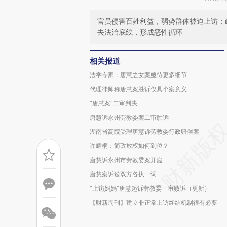
官员侵害百姓利益，弱势群体被迫上访；
去法治底线，形成恶性循环
相关报道
法学专家：唐慧之女案亟待更多细节
代理律师称唐慧案胜诉仅具个案意义
“唐慧案”二审判决
唐慧诉永州劳教委案二审胜诉
湖南省高院受理唐慧诉劳教委行政赔偿案
许耀桐：简政放权如何到位？
唐慧诉永州市劳教委案开庭
唐慧案诉讼双方各执一词
“上访妈妈”唐慧起诉劳教委一审败诉（更新）
【财新周刊】建立非正常上访终结机制很有必要