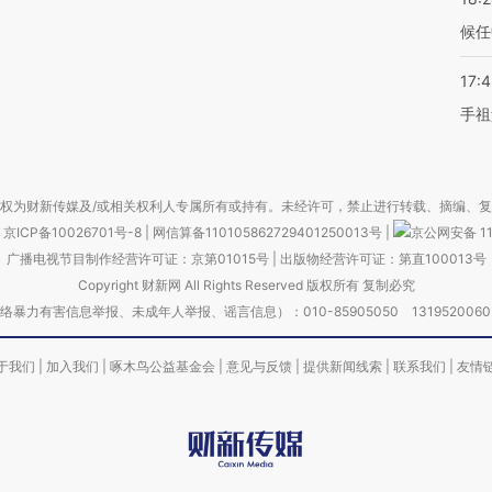
候任
17:
手祖
权为财新传媒及/或相关权利人专属所有或持有。未经许可，禁止进行转载、摘编、
京ICP备10026701号-8
|
网信算备110105862729401250013号
|
京公网安备 11
广播电视节目制作经营许可证：京第01015号
|
出版物经营许可证：第直100013号
Copyright 财新网 All Rights Reserved 版权所有 复制必究
害信息举报、未成年人举报、谣言信息）：010-85905050 13195200605 举报邮
于我们
|
加入我们
|
啄木鸟公益基金会
|
意见与反馈
|
提供新闻线索
|
联系我们
|
友情