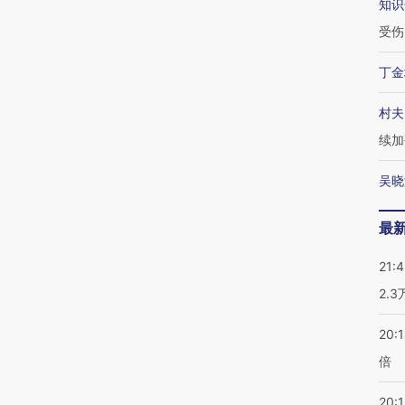
知识
受伤
丁金
村夫
续加
吴晓
最
21:
2.
20:
倍
20:1