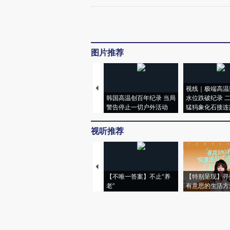
图片推荐
视线｜极端高温
韩国高温创百年纪录 当局
水位跌破纪录 
警告停止一切户外活动
猛犸象化石接连
视听推荐
【不唯一答案】不止“养
【特别呈现】寻
老”
有意思的生活方