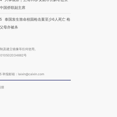
中国侨联副主席
45
泰国发生致命校园枪击案至少6人死亡 枪
父母亦被杀
复制及建立镜像等任何使用。
010502034662号
箱：laixin@caixin.com
链接