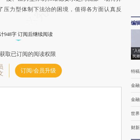
了压力型体制下法治的困境，值得各方面认真反
编
计948字 订阅后继续阅读
“入
获取已订阅的阅读权限
民潮
员
订阅/会员升级
特稿
文
金融
金融
世界
财新