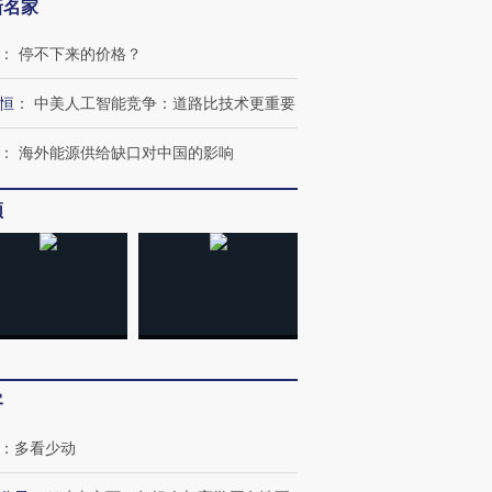
新名家
：
停不下来的价格？
恒
：
中美人工智能竞争：道路比技术更重要
：
海外能源供给缺口对中国的影响
跨国走私7万
视线｜被称为“蟑螂”的印
视线｜“入侵”还是“人道危
频
检体内含3种
度Z世代 用街头抗争将教
机”？难民潮撕裂西班牙
秘鲁纳斯
育部长拱下台
飞地休达
13人遇难
进第四届链博
【商旅对话】华住集团
技“链”接产
【特别呈现】寻找100种
CFO：不靠规模取胜，华
【特别呈
有意思的生活方式·第三对
住三大增长引擎是什么？
有意思的
客
：
多看少动