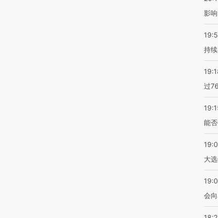
影响
19:5
持续
19:1
过7
19:1
能否
19:
大选
19:0
会向
18: