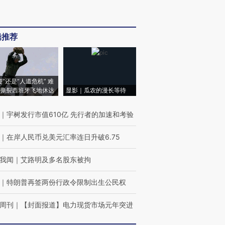
辑推荐
侵”还是“人道危机” 难
撕裂西班牙飞地休达
显影｜瓜农的漫长等待
｜
宇树发行市值610亿 先行者的加速和考验
｜
在岸人民币兑美元汇率连日升破6.75
我闻
｜
艾路明及多名股东被拘
｜
特朗普再签两份行政令限制出生公民权
周刊
｜
【封面报道】电力现货市场元年突进