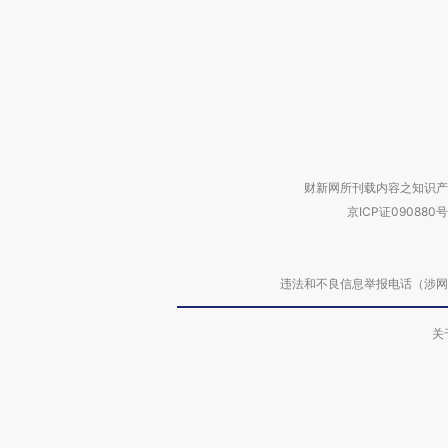
财新网所刊载内容之知识产
京ICP证090880号
违法和不良信息举报电话（涉网络暴力有
关