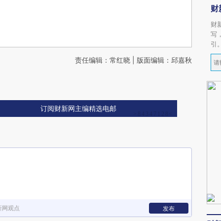
财
财
写
引
责任编辑：常红晓 | 版面编辑：邱嘉秋
订阅财新网主编精选电邮
新网观点
发布