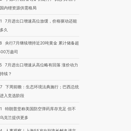
国内锂资源供需格局
1
7月进出口增速高位放缓，价格驱动还能
多久
8
央行7月继续增持近20吨黄金 累计储备超
600万盎司
5
7月进出口增速从高位略有回落 涨价动力
持续？
07
下周前瞻：生态环境法典施行；巴西总统
进入竞选阶段
1
特朗普坚称美国防空弹药库存充足 但不
乌克兰提供更多
24
人事观察｜上海55岁女副市长解冬进京