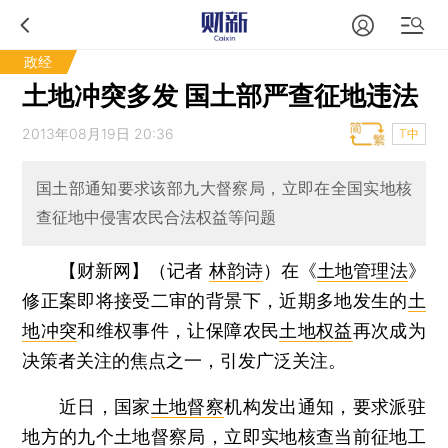
政经
土地冲突多发 国土部严查征地违法
2013年08月19日 20:36
T中
国土部通知要求该部九大督察局，立即在全国实地核
查征地中侵害农民合法权益等问题
【财新网】（记者
林韵诗
）
在《
土地管理法
》
修正案即将接受二审的背景下，近期多地发生的
土
地冲突
和维权事件，让保障农民
土地权益
再次成为
决策者关注的焦点之一，引发广泛关注。
近日，国家
土地督察
机构发出通知，要求派驻
地方的九个土地督察局，立即实地核查当前征地工