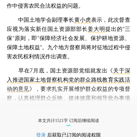
作中侵害农民合法权益的问题。
中国土地学会副理事长
黄小虎
表示，此次督查
应视为落实新任国土资源部部长
姜大明
提出的“三
保”原则，即“保障经济社会发展、保护耕地资源、
保障土地权益”。九个地方督察局将对征地过程中侵
害农民权利情况作出调查。
早在7月底，国土资源部党组就发出《
关于深
入推进国家土地督察机构党的群众路线教育实践活
动的意见
》，要求扎实开展维护群众权益的专项督
察，认真梳理群众反映、媒体披露和领导批办事项
中涉及的违规征地问题。
打开财新App阅读全文
本文共计1521字 订阅后继续阅读
登录
后获取已订阅的阅读权限