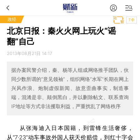
政经
T中
北京日报：秦火火网上玩火“谣
翻”自己
2013年08月21日 14:17
据办案民警介绍，秦、杨等人组成网络推手团队，伙
同少数所谓的“意见领袖”，组织网络“水军”长期在网上
兴风作浪、炮制虚假新闻、故意歪曲事实，制造事
端，混淆是非、颠倒黑白，并以删除帖文、联系查询
IP地址等方式非法攫取利益，严重扰乱了网络秩序
从张海迪入日本国籍，到雷锋生活奢侈，
从“7·23”动车事故外国人获天价赔偿，到红十字会