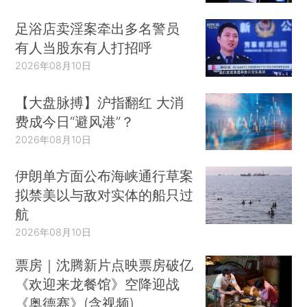
足浴店卖淫案牵出多名警员
有人当股东有人打招呼
2026年08月10日
【大盘脉搏】沪指翻红 大消
费成今日“避风港”？
2026年08月10日
伊朗单方面公布海峡通行草案
拟禁美以与敌对实体的船只过
航
2026年08月10日
票房｜沈腾新片点映票房破亿
《欢迎来龙餐馆》空降迎战
《奥德赛》(含视频)