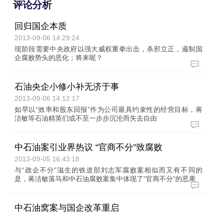
评论分析
回归国企本质
2013-09-06 14:29:24
现阶段需要中央政府以强大威权重拳出击，杀邪立正，遏制国
企腐败势头的恶化；将来呢？
石油央企小修小补无济于事
2013-09-06 14:12:17
如早以“效率和股东回报”作为公司最具约束性的经营目标，蒋
洁敏等石油精英们或不至一步步沉沦而失去自由
中石油案引业界热议 “官商不分”致腐败
2013-09-05 16:43:18
与“政企不分”滋生的铁道部刘志军腐败案相似而又有不同的
是，蒋洁敏落马和中石油腐败案集中体现了“官商不分”的恶果
中石油窝案与国企改革重启