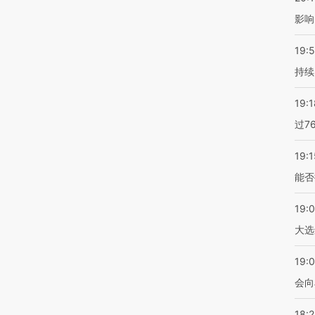
影响
19:5
持续
19:1
过7
19:1
能否
19:
大选
19:0
会向
18: