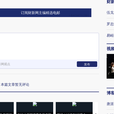
财
伍戈
订阅财新网主编精选电邮
罗志
易峘
视
新网观点
发布
本篇文章暂无评论
博
唐涯