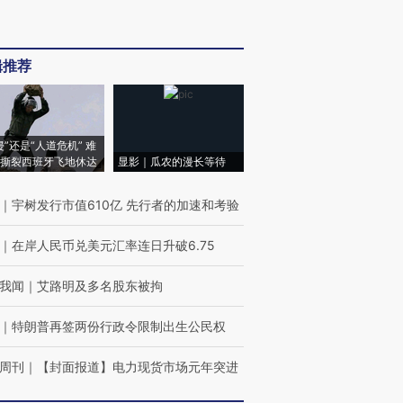
辑推荐
侵”还是“人道危机” 难
撕裂西班牙飞地休达
显影｜瓜农的漫长等待
｜
宇树发行市值610亿 先行者的加速和考验
｜
在岸人民币兑美元汇率连日升破6.75
我闻
｜
艾路明及多名股东被拘
｜
特朗普再签两份行政令限制出生公民权
周刊
｜
【封面报道】电力现货市场元年突进