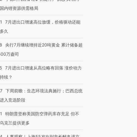
国内锂资源供需格局
1
7月进出口增速高位放缓，价格驱动还能
多久
8
央行7月继续增持近20吨黄金 累计储备超
600万盎司
5
7月进出口增速从高位略有回落 涨价动力
持续？
07
下周前瞻：生态环境法典施行；巴西总统
进入竞选阶段
1
特朗普坚称美国防空弹药库存充足 但不
乌克兰提供更多
24
人事观察｜上海55岁女副市长解冬进京