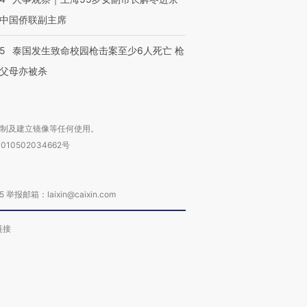
中国侨联副主席
45
泰国发生致命校园枪击案至少6人死亡 枪
父母亦被杀
复制及建立镜像等任何使用。
010502034662号
箱：laixin@caixin.com
链接