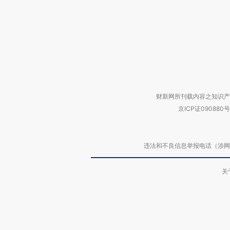
财新网所刊载内容之知识产
京ICP证090880号
违法和不良信息举报电话（涉网络暴力有
关