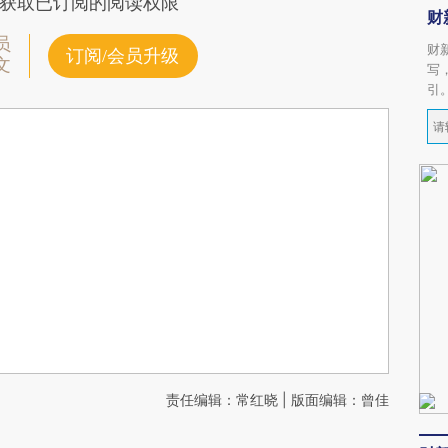
获取已订阅的阅读权限
财
员
财
订阅/会员升级
文
写
引
责任编辑：常红晓 | 版面编辑：曾佳