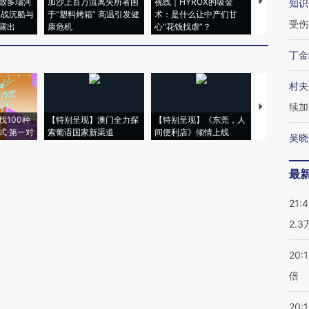
致多瑙河
加沙上百万流离失所者困
视线｜HYROX的吸金
马航飞行员
知识
二战沉船与
于“塑料烤箱” 高温引发健
术：是什么让中产们甘
粒摇头丸 尿
受伤
露出
康危机
心“花钱找虐”？
毒品
丁金
村夫
续加
【推广】走
找100种
【特别呈现】澳门全力探
【特别呈现】《东莞，人
会，让数智科
式·第一对
索葡语国家新渠道
间便利店》倾情上线
业
吴晓
最
21:
2.
20:
倍
20:1