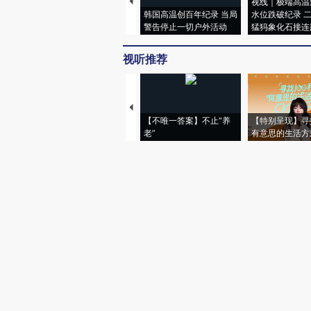
视线｜极端高温
韩国高温创百年纪录 当局
水位跌破纪录 
警告停止一切户外活动
猛犸象化石接连
视听推荐
【不唯一答案】不止“养
【特别呈现】寻
老”
有意思的生活方