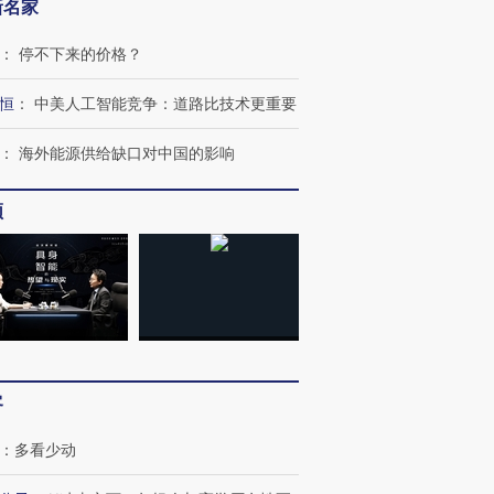
新名家
：
停不下来的价格？
恒
：
中美人工智能竞争：道路比技术更重要
：
海外能源供给缺口对中国的影响
频
客
：
多看少动