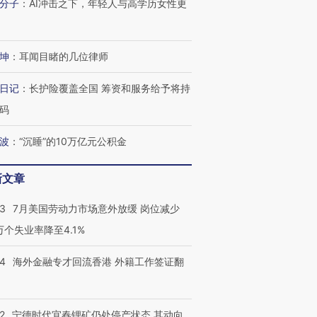
跨国走私7万
视线｜被称为“蟑螂”的印
视线｜“入侵”还是“人道危
分子
：
AI冲击之下，年轻人与高学历女性更
检体内含3种
度Z世代 用街头抗争将教
机”？难民潮撕裂西班牙
秘鲁纳斯
育部长拱下台
飞地休达
13人遇难
坤
：
耳闻目睹的几位律师
日记
：
长护险覆盖全国 筹资和服务给予将持
码
进第四届链博
【商旅对话】华住集团
技“链”接产
【特别呈现】寻找100种
CFO：不靠规模取胜，华
【特别呈
有意思的生活方式·第三对
住三大增长引擎是什么？
有意思的
波
：
“沉睡”的10万亿元公积金
新文章
43
7月美国劳动力市场意外放缓 岗位减少
3万个失业率降至4.1%
14
海外金融专才回流香港 外籍工作签证翻
2
宁德时代宜春锂矿仍处停产状态 其动向