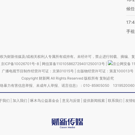
候任
17:
手祖
权为财新传媒及/或相关权利人专属所有或持有。未经许可，禁止进行转载、摘编、
京ICP备10026701号-8
|
网信算备110105862729401250013号
|
京公网安备 11
广播电视节目制作经营许可证：京第01015号
|
出版物经营许可证：第直100013号
Copyright 财新网 All Rights Reserved 版权所有 复制必究
害信息举报、未成年人举报、谣言信息）：010-85905050 13195200605 举报邮
于我们
|
加入我们
|
啄木鸟公益基金会
|
意见与反馈
|
提供新闻线索
|
联系我们
|
友情