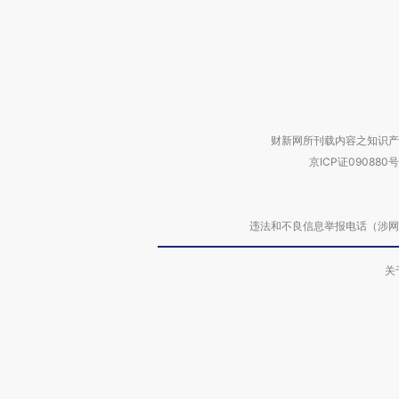
财新网所刊载内容之知识产
京ICP证090880号
违法和不良信息举报电话（涉网络暴力有
关