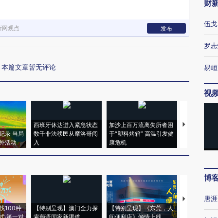
财
伍戈
新网观点
发布
罗志
本篇文章暂无评论
易峘
视
西班牙休达进入紧急状态
加沙上百万流离失所者困
马航飞行员
纪录 当局
数千非法移民从摩洛哥闯
于“塑料烤箱” 高温引发健
粒摇头丸 尿
外活动
入
康危机
毒品
博
唐涯
【推广】走
找100种
【特别呈现】澳门全力探
【特别呈现】《东莞，人
会，让数智科
式·第一对
索葡语国家新渠道
间便利店》倾情上线
业