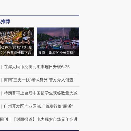
辑推荐
|被称为“蟑螂”的印度
代 将教育部长拱下台
显影｜瓜农的漫长等待
｜
在岸人民币兑美元汇率连日升破6.75
｜
河南“三支一扶”考试舞弊 警方介入侦查
｜
特朗普再上台后中国留学生获签数量大减
｜
广州开发区产业园REIT较发行价“腰斩”
周刊
｜
【封面报道】电力现货市场元年突进