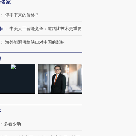
新名家
：
停不下来的价格？
恒
：
中美人工智能竞争：道路比技术更重要
：
海外能源供给缺口对中国的影响
频
跨国走私7万
视线｜HYROX的吸金
视线｜被
检体内含3种
术：是什么让中产们甘
泽连斯基密集出访美英 索
度Z世代
心“花钱找虐”？
要防空导弹“救急”
育部长拱
客
：
多看少动
进第四届链博
【商旅对话】华住集团
技“链”接产
【特别呈现】寻找100种
CFO：不靠规模取胜，华
【特别呈
有意思的生活方式·第三对
住三大增长引擎是什么？
有意思的