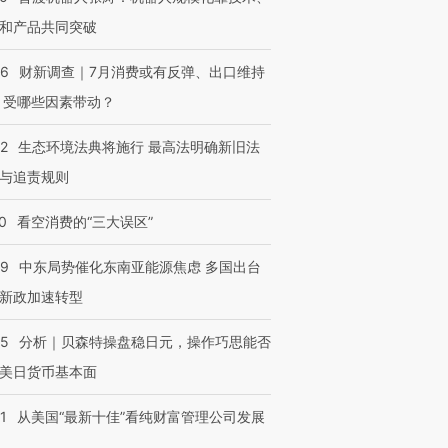
和产品共同突破
56
财新调查｜7月消费或有反弹、出口维持
 受哪些因素带动？
42
生态环境法典将施行 最高法明确新旧法
与追责规则
0
看空消费的“三大误区”
59
中东局势催化东南亚能源焦虑 多国出台
新政加速转型
05
分析｜贝森特操盘稳日元，操作巧思能否
美日货币基本面
1
从美国“最新十佳”看纯财富管理公司发展