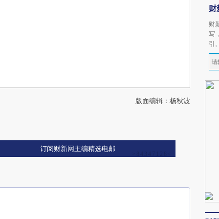
财
财
写
引
版面编辑：杨秋波
订阅财新网主编精选电邮