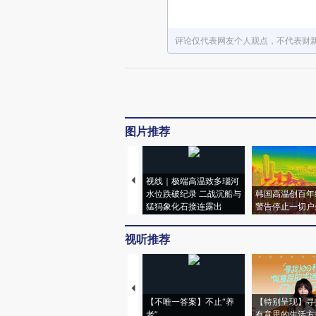
评论仅代表网友个人观点，不代表财
图片推荐
视线｜极端高温致多瑙河
水位跌破纪录 二战沉船与
韩国高温创百年
猛犸象化石接连露出
警告停止一切户
视听推荐
【不唯一答案】不止“养
【特别呈现】寻
老”
有意思的生活方