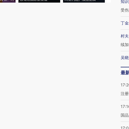
知识
受伤
丁金
村夫
续加
吴晓
最
17:2
注册
17:1
国品
17: