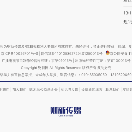
13:1
规”
权为财新传媒及/或相关权利人专属所有或持有。未经许可，禁止进行转载、摘编、
京ICP备10026701号-8
|
网信算备110105862729401250013号
|
京公网安备 11
广播电视节目制作经营许可证：京第01015号
|
出版物经营许可证：第直100013号
Copyright 财新网 All Rights Reserved 版权所有 复制必究
害信息举报、未成年人举报、谣言信息）：010-85905050 13195200605 举报邮
于我们
|
加入我们
|
啄木鸟公益基金会
|
意见与反馈
|
提供新闻线索
|
联系我们
|
友情