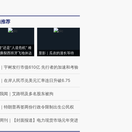
辑推荐
侵”还是“人道危机” 难
撕裂西班牙飞地休达
显影｜瓜农的漫长等待
｜
宇树发行市值610亿 先行者的加速和考验
｜
在岸人民币兑美元汇率连日升破6.75
我闻
｜
艾路明及多名股东被拘
｜
特朗普再签两份行政令限制出生公民权
周刊
｜
【封面报道】电力现货市场元年突进