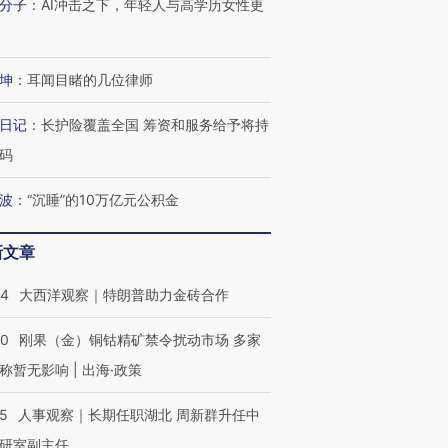
分子
：
AI冲击之下，年轻人与高学历女性更
坤
：
耳闻目睹的几位律师
日记
：
长护险覆盖全国 筹资和服务给予将持
码
波
：
“沉睡”的10万亿元公积金
新文章
44
大西洋观察｜特朗普助力金砖合作
40
刚果（金）铜钴精矿禁令扰动市场 多家
称暂无影响 | 出海·政策
25
人事观察｜长期任职湖北 周新群升任中
研室副主任