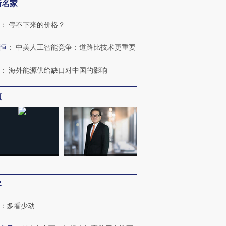
新名家
：
停不下来的价格？
恒
：
中美人工智能竞争：道路比技术更重要
：
海外能源供给缺口对中国的影响
OX的吸金
马航飞行员跨国走私7万
视线｜被称为“蟑螂”的印
让中产们甘
粒摇头丸 尿检体内含3种
度Z世代 用街头抗争将教
秘鲁纳斯
”？
毒品
育部长拱下台
13人遇难
频
进第四届链博
【商旅对话】华住集团
技“链”接产
【特别呈现】寻找100种
CFO：不靠规模取胜，华
【特别呈
有意思的生活方式·第三对
住三大增长引擎是什么？
有意思的
客
：
多看少动