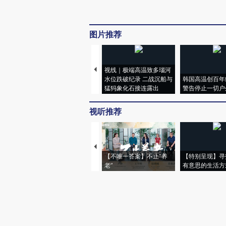
图片推荐
视线｜极端高温致多瑙河
水位跌破纪录 二战沉船与
韩国高温创百年
猛犸象化石接连露出
警告停止一切户
视听推荐
【不唯一答案】不止“养
【特别呈现】寻
老”
有意思的生活方