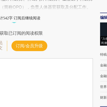
（简称OPO），负责人体器官获取及分配工作。
编
计542字 订阅后继续阅读
获取已订阅的阅读权限
“入
员
民潮
订阅/会员升级
文
特稿
金融
金融
世界
财新