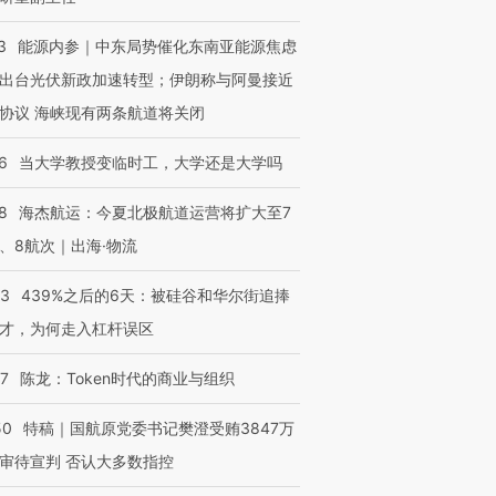
3
能源内参｜中东局势催化东南亚能源焦虑
出台光伏新政加速转型；伊朗称与阿曼接近
协议 海峡现有两条航道将关闭
6
当大学教授变临时工，大学还是大学吗
8
海杰航运：今夏北极航道运营将扩大至7
、8航次｜出海·物流
53
439%之后的6天：被硅谷和华尔街追捧
才，为何走入杠杆误区
07
陈龙：Token时代的商业与组织
50
特稿｜国航原党委书记樊澄受贿3847万
审待宣判 否认大多数指控