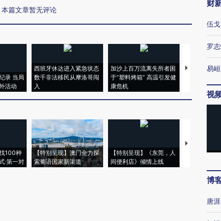
财
本篇文章暂无评论
伍戈
罗志
易峘
西班牙休达进入紧急状态
加沙上百万流离失所者困
视线｜HYR
纪录 当局
数千非法移民从摩洛哥闯
于“塑料烤箱” 高温引发健
术：是什么
外活动
入
康危机
心“花钱找虐
视
【推广】走
找100种
【特别呈现】澳门全力探
【特别呈现】《东莞，人
会，让数智科
式·第一对
索葡语国家新渠道
间便利店》倾情上线
业
博
唐涯