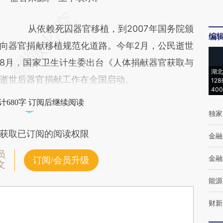
从依赖死囚器官移植，到2007年国务院颁
编
向器官捐献移植规范化道路。今年2月，公民逝世
8月，国家卫生计生委出台《人体捐献器官获取与
湖北
逝世后器官捐献工作在全国启动。
12
40
计680字 订阅后继续阅读
独家
获取已订阅的阅读权限
金融
员
金融
订阅/会员升级
文
能源
财新