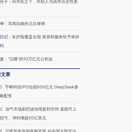
分子
：
AI冲击之下，年轻人与高学历女性更
进第四届链博
【商旅对话】华住集团
技“链”接产
【特别呈现】寻找100种
CFO：不靠规模取胜，华
【特别呈
有意思的生活方式·第三对
住三大增长引擎是什么？
有意思的
坤
：
耳闻目睹的几位律师
日记
：
长护险覆盖全国 筹资和服务给予将持
码
波
：
“沉睡”的10万亿元公积金
新文章
0
宇树科技IPO估值600亿元 DeepSeek参
略配售
22
油气市场剧烈波动现套利空间 嘉能可上
扭亏、净利增超50亿美元
6
贝恩资本宣布收购贡茶 在中国大陆无法