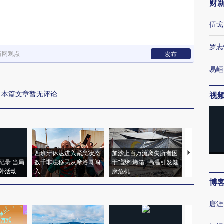
财
伍戈
罗志
新网观点
发布
易峘
本篇文章暂无评论
视
西班牙休达进入紧急状态
加沙上百万流离失所者困
视线｜HYR
纪录 当局
数千非法移民从摩洛哥闯
于“塑料烤箱” 高温引发健
术：是什么
外活动
入
康危机
心“花钱找虐
博
唐涯