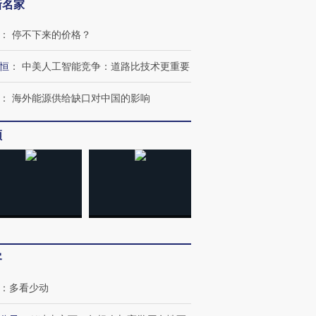
新名家
：
停不下来的价格？
恒
：
中美人工智能竞争：道路比技术更重要
：
海外能源供给缺口对中国的影响
频
OX的吸金
马航飞行员跨国走私7万
视线｜被称为“蟑螂”的印
让中产们甘
粒摇头丸 尿检体内含3种
度Z世代 用街头抗争将教
秘鲁纳斯
”？
毒品
育部长拱下台
13人遇难
客
：
多看少动