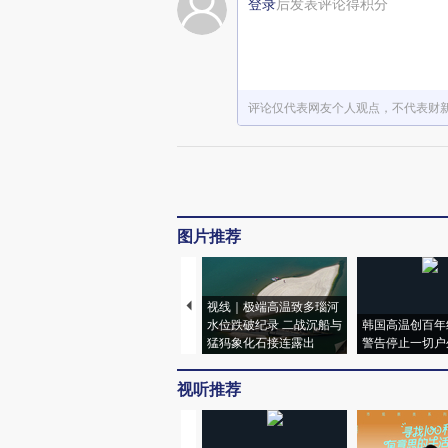
登录
后发表评论得积分
评论仅代表网友个人观点，不代表财
图片推荐
视线｜极端高温致多瑙河
水位跌破纪录 二战沉船与
韩国高温创百年
猛犸象化石接连露出
警告停止一切户
视听推荐