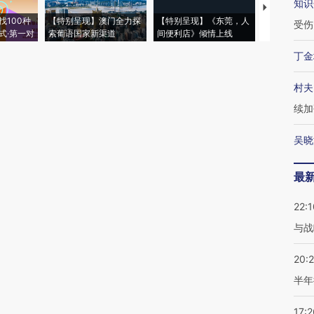
知识
【推广】走
找100种
【特别呈现】澳门全力探
【特别呈现】《东莞，人
会，让数智科
受伤
式·第一对
索葡语国家新渠道
间便利店》倾情上线
业
丁金
村夫
续加
吴晓
最
22:1
与战
20:
半年
17:2