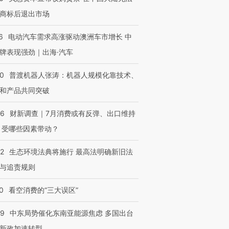
商标后退出市场
6
电动汽车需求高涨驱动澳洲车市增长 中
牌表现强劲｜出海·汽车
00
普渡机器人张涛：机器人规模化靠技术、
和产品共同突破
56
财新调查｜7月消费或有反弹、出口维持
 受哪些因素带动？
42
生态环境法典将施行 最高法明确新旧法
与追责规则
0
看空消费的“三大误区”
59
中东局势催化东南亚能源焦虑 多国出台
新政加速转型