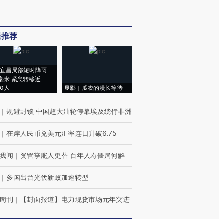
辑推荐
宜昌局部短时降雨
8毫米 紧急转移近
00人
显影｜瓜农的漫长等待
｜
规避封锁 中国超大油轮停靠埃及绕行非洲
｜
在岸人民币兑美元汇率连日升破6.75
我闻
｜
资管掌舵人更替 百年人寿僵局何解
｜
多国出台光伏新政加速转型
周刊
｜
【封面报道】电力现货市场元年突进