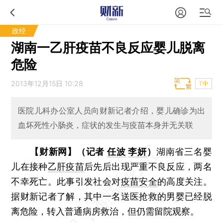
政经
湖南一乙肝疫苗不良反应婴儿脱离
危险
2013年12月15日 10:28
T中
医院儿科办公室人员向财新记者介绍，婴儿确诊为出
血坏死性小肠炎，症状的发生与疫苗本身并无关联
【财新网】（记者
任波
李妍
）
湖南省三名婴
儿在接种
乙肝疫苗
后先后出现严重不良反应，两名
不幸死亡。此事引发社会对
疫苗安全
的高度关注。
据财新记者了解，其中一名送医抢救的男婴已经脱
离危险，转入普通病房救治，但仍需留院观察。