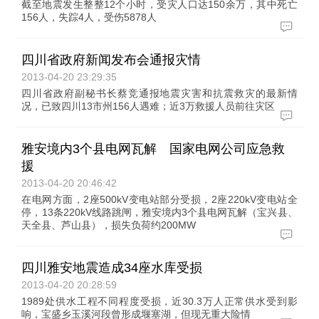
截至地震发生整整12个小时，受灾人口达150余万，其中死亡
156人，失踪4人，受伤5878人
四川省政府新闻发布会通报灾情
2013-04-20 23:29:35
四川省政府副秘书长蔡竞通报地震灾害和抗震救灾的最新情
况，已致四川13市州156人遇难；近3万救援人员前往灾区
雅安境内3个县电网瓦解 国家电网公司应急救
援
2013-04-20 20:46:42
在电网方面，2座500kV变电站部分受损，2座220kV变电站全
停，13条220kV线路跳闸，雅安境内3个县电网瓦解（宝兴县、
天全县、芦山县），损失负荷约200MW
四川雅安地震造成34座水库受损
2013-04-20 20:28:59
1989处供水工程不同程度受损，近30.3万人正常供水受到影
响，宝盛乡玉溪河段曾形成堰塞湖，但现无重大险情