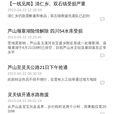
【一线见闻】清仁乡、双石镇受损严重
2013-04-22 12:28:59
清仁乡仍急需帐篷和食品；双石镇救援先遣队已赶到
芦山堰塞湖险情解除 四川54水库受损
2013-04-22 10:23:45
受地震影响，芦山县玉溪河在宝盛乡附近形成一处堰塞湖。该
堰塞湖于4月21日8时已排空，目前芦山水文站流量回落至正常
水平
芦山至灵关公路21日下午抢通
2013-04-22 08:30:59
此前转运伤员不得不绕行，且需有人工抬举通过塌方地段
灵关镇开通水路救援
2013-04-22 08:02:24
从芦山县至宝兴县县界，步行耗时近两个小时，而乘船仅需20
分钟