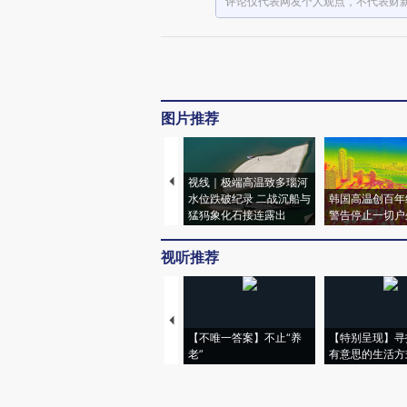
评论仅代表网友个人观点，不代表财
图片推荐
视线｜极端高温致多瑙河
水位跌破纪录 二战沉船与
韩国高温创百年
猛犸象化石接连露出
警告停止一切户
视听推荐
【不唯一答案】不止“养
【特别呈现】寻
老”
有意思的生活方