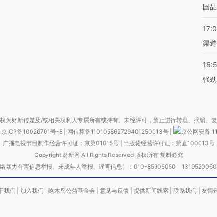
国品
17:
渠道
16:
强劲
权为财新传媒及/或相关权利人专属所有或持有。未经许可，禁止进行转载、摘编、
京ICP备10026701号-8
|
网信算备110105862729401250013号
|
京公网安备 11
广播电视节目制作经营许可证：京第01015号
|
出版物经营许可证：第直100013号
Copyright 财新网 All Rights Reserved 版权所有 复制必究
害信息举报、未成年人举报、谣言信息）：010-85905050 13195200605 举报邮
于我们
|
加入我们
|
啄木鸟公益基金会
|
意见与反馈
|
提供新闻线索
|
联系我们
|
友情