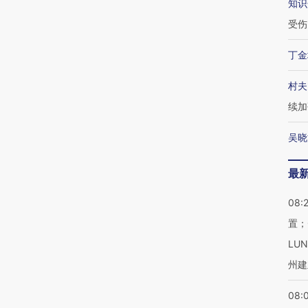
知识
受伤
丁金
村夫
续加
吴晓
最
08:
置；
LU
州建
08: