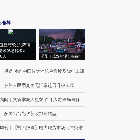
辑推荐
宜昌局部短时降雨
8毫米 紧急转移近
00人
显影｜瓜农的漫长等待
｜
规避封锁 中国超大油轮停靠埃及绕行非洲
｜
在岸人民币兑美元汇率连日升破6.75
我闻
｜
资管掌舵人更替 百年人寿僵局何解
｜
多国出台光伏新政加速转型
周刊
｜
【封面报道】电力现货市场元年突进