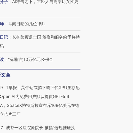
分子
：
AI冲击之下，年轻人与高学历女性更
坤
：
耳闻目睹的几位律师
日记
：
长护险覆盖全国 筹资和服务给予将持
码
波
：
“沉睡”的10万亿元公积金
新文章
29
T早报｜英伟达或拟下调下代GPU显存配
Open AI为免费用户默认提供GPT-5.6
NA；SpaceX协特斯拉宣布斥168亿美元在德
立芯片工厂
07
成都一区法院原院长 被指“违规挂证执