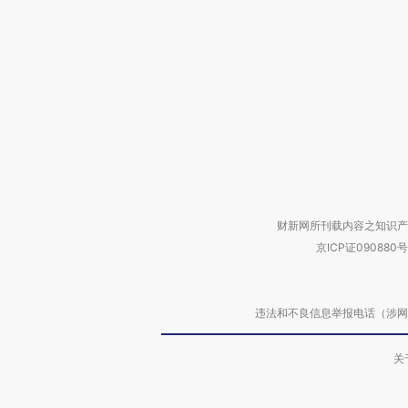
财新网所刊载内容之知识产
京ICP证090880号
违法和不良信息举报电话（涉网络暴力有
关