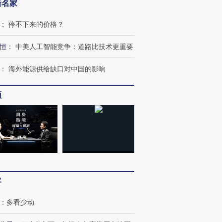
新名家
：
停不下来的价格？
恒
：
中美人工智能竞争：道路比技术更重要
：
海外能源供给缺口对中国的影响
频
OX的吸金
马航飞行员跨国走私7万
视线｜被称为“蟑螂”的印
让中产们甘
粒摇头丸 尿检体内含3种
度Z世代 用街头抗争将教
秘鲁纳斯
”？
毒品
育部长拱下台
13人遇难
进第四届链博
【商旅对话】华住集团
客
技“链”接产
【特别呈现】寻找100种
CFO：不靠规模取胜，华
【特别呈
有意思的生活方式·第三对
住三大增长引擎是什么？
有意思的
：
多看少动