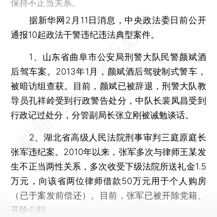
保持不正当关系。
据新华网2月11日消息，中央政法委日前公开
通报10起政法干警违纪违法典型案件。
1、山东省曲阜市公安局刑警大队民警颜斌酒
后驾车案。2013年1月，颜斌酒后驾驶制式警车，
被暗访组查获。目前，颜斌已被辞退，刑警大队教
导员孔祥岭受到行政警告处分，中队长裴凤昌受到
行政记过处分，分管副局长张立刚被诫勉谈话。
2、湖北省高级人民法院刑事审判三庭原庭长
张军违纪案。2010年以来，张军多次与律师王某发
生不正当两性关系，多次收受下级法院所送礼金1.5
万元，向该省两位律师借款50万元用于个人购房
（已于案发前偿还）。目前，张军已被开除党籍、
开除公职。