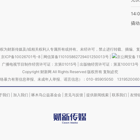
14:
撬动
权为财新传媒及/或相关权利人专属所有或持有。未经许可，禁止进行转载、摘编、
京ICP备10026701号-8
|
网信算备110105862729401250013号
|
京公网安备 11
广播电视节目制作经营许可证：京第01015号
|
出版物经营许可证：第直100013号
Copyright 财新网 All Rights Reserved 版权所有 复制必究
害信息举报、未成年人举报、谣言信息）：010-85905050 13195200605 举报邮
于我们
|
加入我们
|
啄木鸟公益基金会
|
意见与反馈
|
提供新闻线索
|
联系我们
|
友情