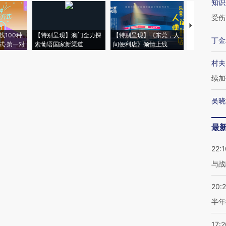
知识
受伤
【推广】走
找100种
【特别呈现】澳门全力探
【特别呈现】《东莞，人
会，让数智科
丁金
式·第一对
索葡语国家新渠道
间便利店》倾情上线
业
村夫
续加
吴晓
最
22:1
与战
20:
半年
17:2