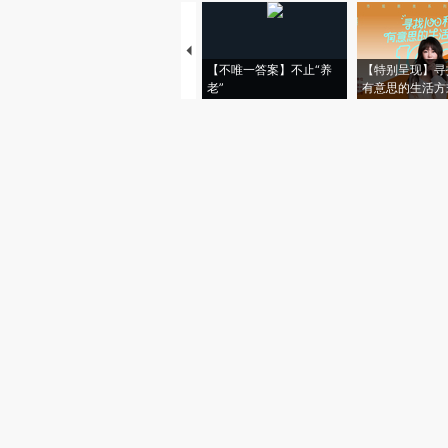
【不唯一答案】不止“养
【特别呈现】寻
老”
有意思的生活方