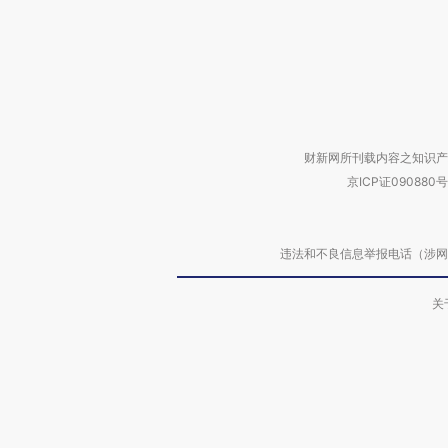
财新网所刊载内容之知识产
京ICP证090880号
违法和不良信息举报电话（涉网络暴力有
关