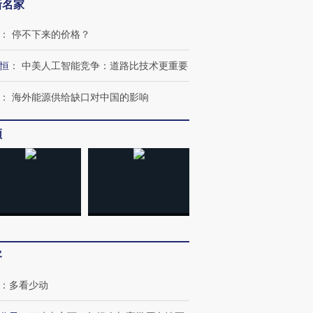
新名家
：
停不下来的价格？
恒
：
中美人工智能竞争：道路比技术更重要
：
海外能源供给缺口对中国的影响
频
OX的吸金
马航飞行员跨国走私7万
视线｜被称为“蟑螂”的印
客
让中产们甘
粒摇头丸 尿检体内含3种
度Z世代 用街头抗争将教
秘鲁纳斯
”？
毒品
育部长拱下台
13人遇难
：
多看少动