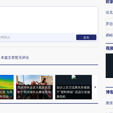
财
伍戈
罗志
易峘
新网观点
发布
视
本篇文章暂无评论
西班牙休达进入紧急状态
加沙上百万流离失所者困
视线｜HYR
博
纪录 当局
数千非法移民从摩洛哥闯
于“塑料烤箱” 高温引发健
术：是什么
外活动
入
康危机
心“花钱找虐
唐涯