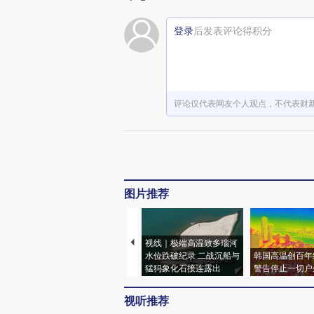
登录
后发表评论得积分
评论仅代表网友个人观点，不代表财
图片推荐
视线｜极端高温致多瑙河
水位跌破纪录 二战沉船与
韩国高温创百年
猛犸象化石接连露出
警告停止一切户
视听推荐