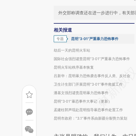
外交部称调查还在进一步进行中，有关部
相关报道
专题
昆明“3·01”严重暴力恐怖事件
劫后一天的昆明火车站
国际社会强烈谴责昆明“3·01”严重暴力恐怖事件
昆明火车站秩序基本恢复
吕新华：昆明暴力恐怖袭击事件反人类、反社会
卫生计生部门开展昆明“3·01”事件救援工作
潘基文强烈谴责昆明暴力恐怖事件
昆明“3·01”暴恐事件大事记（更新）
孟建柱郭声琨赴昆明指导暴恐事件处置工作
昆明市政府：“3.1”事件系由新疆分裂势力策划