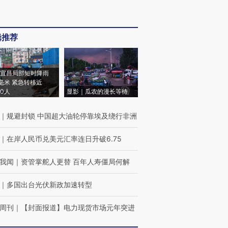
辑推荐
宜昌局部短时降雨
8毫米 紧急转移近
00人
显影｜瓜农的漫长等待
｜
规避封锁 中国超大油轮停靠埃及绕行非洲
｜
在岸人民币兑美元汇率连日升破6.75
我闻
｜
资管掌舵人更替 百年人寿僵局何解
｜
多国出台光伏新政加速转型
周刊
｜
【封面报道】电力现货市场元年突进