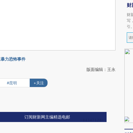
财
财
写
引
严重暴力恐怖事件
版面编辑：王永
#昆明
+关注
订阅财新网主编精选电邮