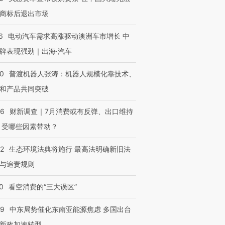
商标后退出市场
6
电动汽车需求高涨驱动澳洲车市增长 中
牌表现强劲｜出海·汽车
00
普渡机器人张涛：机器人规模化靠技术、
和产品共同突破
56
财新调查｜7月消费或有反弹、出口维持
 受哪些因素带动？
42
生态环境法典将施行 最高法明确新旧法
与追责规则
0
看空消费的“三大误区”
59
中东局势催化东南亚能源焦虑 多国出台
新政加速转型