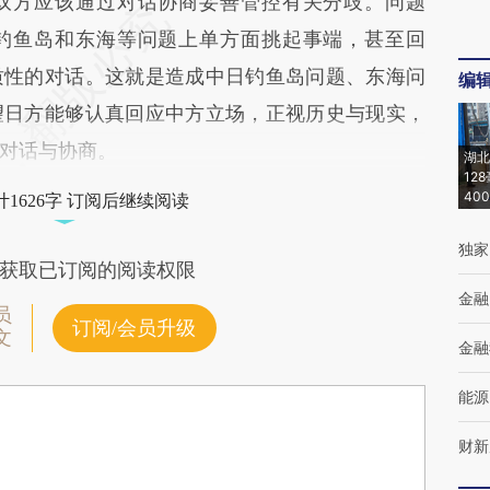
双方应该通过对话协商妥善管控有关分歧。问题
钓鱼岛和东海等问题上单方面挑起事端，甚至回
质性的对话。这就是造成中日钓鱼岛问题、东海问
编
望日方能够认真回应中方立场，正视历史与现实，
对话与协商。
湖北
12
40
1626字 订阅后继续阅读
独家
获取已订阅的阅读权限
金融
员
订阅/会员升级
文
金融
能源
财新