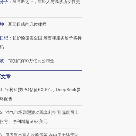
分子
：
AI冲击之下，年轻人与高学历女性更
进第四届链博
【商旅对话】华住集团
技“链”接产
【特别呈现】寻找100种
CFO：不靠规模取胜，华
【特别呈
坤
：
耳闻目睹的几位律师
有意思的生活方式·第三对
住三大增长引擎是什么？
有意思的
日记
：
长护险覆盖全国 筹资和服务给予将持
码
波
：
“沉睡”的10万亿元公积金
新文章
0
宇树科技IPO估值600亿元 DeepSeek参
略配售
22
油气市场剧烈波动现套利空间 嘉能可上
扭亏、净利增超50亿美元
6
贝恩资本宣布收购贡茶 在中国大陆无法