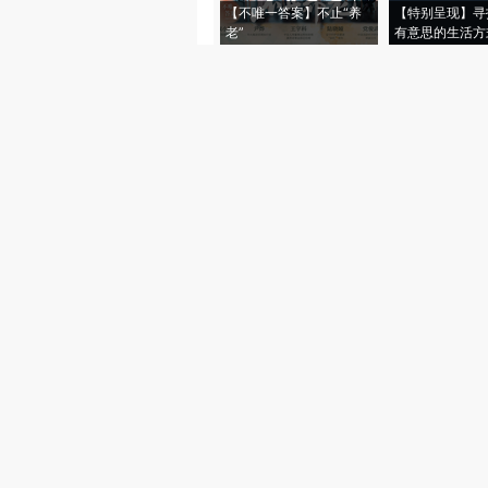
【不唯一答案】不止“养
【特别呈现】寻
老”
有意思的生活方