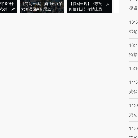
找100种
【特别呈现】澳门全力探
【特别呈现】《东莞，人
会，让数智科
渠道
式·第一对
索葡语国家新渠道
间便利店》倾情上线
业
16:
强劲
16:
衔接
15:1
14:
光伏
14:
撬动
14:0
路径