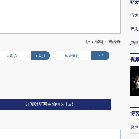
财
伍戈
罗志
版面编辑：陆婉奇
易峘
#消费
+关注
#城镇化
+关注
视
订阅财新网主编精选电邮
博
唐涯