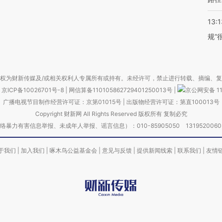
13:1
规”
权为财新传媒及/或相关权利人专属所有或持有。未经许可，禁止进行转载、摘编、
京ICP备10026701号-8
|
网信算备110105862729401250013号
|
京公网安备 11
广播电视节目制作经营许可证：京第01015号
|
出版物经营许可证：第直100013号
Copyright 财新网 All Rights Reserved 版权所有 复制必究
害信息举报、未成年人举报、谣言信息）：010-85905050 13195200605 举报邮
于我们
|
加入我们
|
啄木鸟公益基金会
|
意见与反馈
|
提供新闻线索
|
联系我们
|
友情