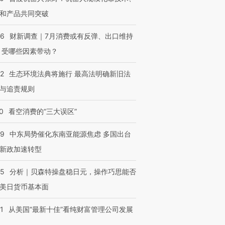
技“链”接产
【特别呈现】寻找100种
CFO：不靠规模取胜，华
【特别呈
和产品共同突破
有意思的生活方式·第三对
住三大增长引擎是什么？
有意思的
56
财新调查｜7月消费或有反弹、出口维持
 受哪些因素带动？
42
生态环境法典将施行 最高法明确新旧法
与追责规则
0
看空消费的“三大误区”
59
中东局势催化东南亚能源焦虑 多国出台
新政加速转型
05
分析｜贝森特操盘稳日元，操作巧思能否
美日货币基本面
1
从美国“最新十佳”看纯财富管理公司发展