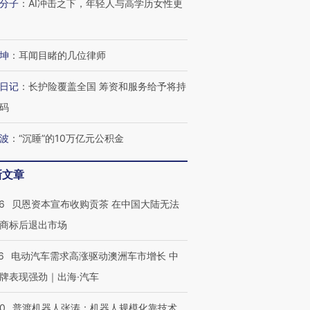
分子
：
AI冲击之下，年轻人与高学历女性更
坤
：
耳闻目睹的几位律师
日记
：
长护险覆盖全国 筹资和服务给予将持
码
波
：
“沉睡”的10万亿元公积金
新文章
跨国走私7万
视线｜HYROX的吸金
视线｜被
6
贝恩资本宣布收购贡茶 在中国大陆无法
检体内含3种
术：是什么让中产们甘
泽连斯基密集出访美英 索
度Z世代
商标后退出市场
心“花钱找虐”？
要防空导弹“救急”
育部长拱
6
电动汽车需求高涨驱动澳洲车市增长 中
牌表现强劲｜出海·汽车
进第四届链博
【商旅对话】华住集团
00
普渡机器人张涛：机器人规模化靠技术、