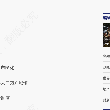
编
视线
Z世
金融
政经
口市民化
世界
人口落户城镇
地产
户制度
财新