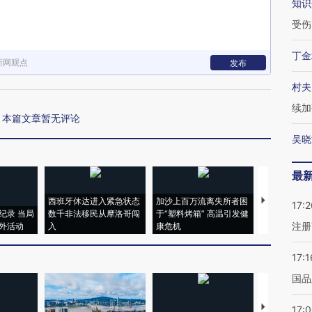
知识
受伤
丁金
新网观点
发布
村夫
续加
本篇文章暂无评论
吴晓
最
西班牙休达进入紧急状态
加沙上百万流离失所者困
马航飞行员
17:2
纪录 当局
数千非法移民从摩洛哥闯
于“塑料烤箱” 高温引发健
粒摇头丸 尿
注册
外活动
入
康危机
毒品
17:1
国品
【推广】走
17: