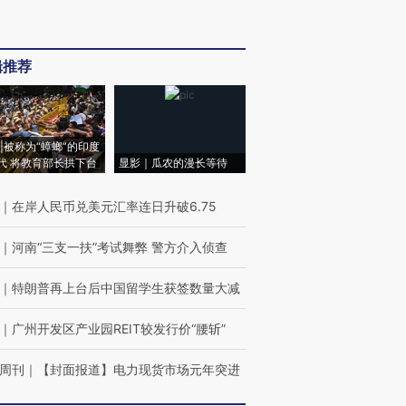
辑推荐
|被称为“蟑螂”的印度
代 将教育部长拱下台
显影｜瓜农的漫长等待
｜
在岸人民币兑美元汇率连日升破6.75
｜
河南“三支一扶”考试舞弊 警方介入侦查
｜
特朗普再上台后中国留学生获签数量大减
｜
广州开发区产业园REIT较发行价“腰斩”
周刊
｜
【封面报道】电力现货市场元年突进