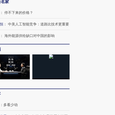
新名家
：
停不下来的价格？
恒
：
中美人工智能竞争：道路比技术更重要
：
海外能源供给缺口对中国的影响
频
客
：
多看少动