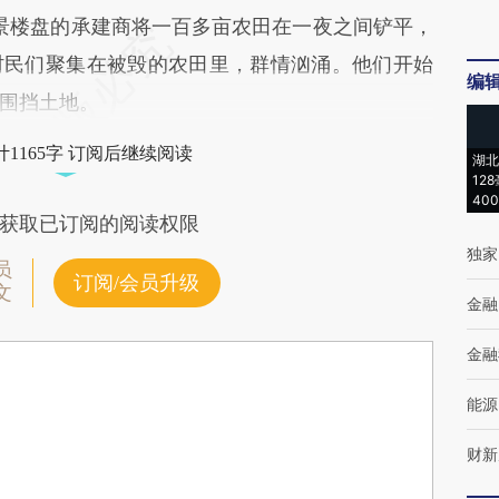
景楼盘的承建商将一百多亩农田在一夜之间铲平，
村民们聚集在被毁的农田里，群情汹涌。他们开始
编
围挡土地。
1165字 订阅后继续阅读
湖北
12
40
获取已订阅的阅读权限
独家
员
订阅/会员升级
文
金融
金融
能源
财新