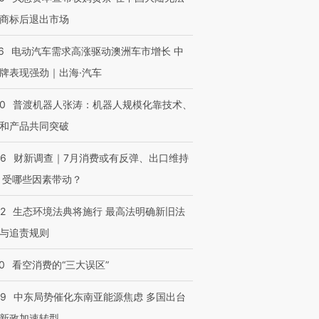
商标后退出市场
6
电动汽车需求高涨驱动澳洲车市增长 中
牌表现强劲｜出海·汽车
00
普渡机器人张涛：机器人规模化靠技术、
和产品共同突破
56
财新调查｜7月消费或有反弹、出口维持
 受哪些因素带动？
42
生态环境法典将施行 最高法明确新旧法
与追责规则
0
看空消费的“三大误区”
59
中东局势催化东南亚能源焦虑 多国出台
新政加速转型