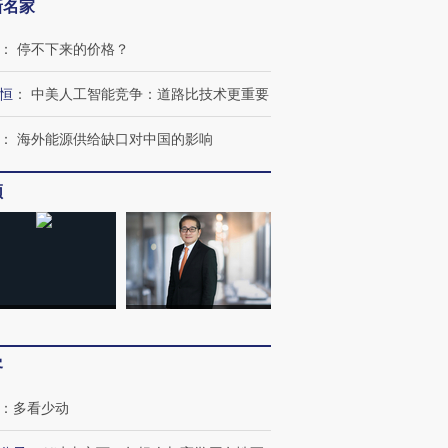
新名家
：
停不下来的价格？
恒
：
中美人工智能竞争：道路比技术更重要
：
海外能源供给缺口对中国的影响
频
OX的吸金
马航飞行员跨国走私7万
视线｜被称为“蟑螂”的印
让中产们甘
粒摇头丸 尿检体内含3种
度Z世代 用街头抗争将教
秘鲁纳斯
”？
毒品
育部长拱下台
13人遇难
客
进第四届链博
【商旅对话】华住集团
技“链”接产
【特别呈现】寻找100种
CFO：不靠规模取胜，华
【特别呈
：
多看少动
有意思的生活方式·第三对
住三大增长引擎是什么？
有意思的