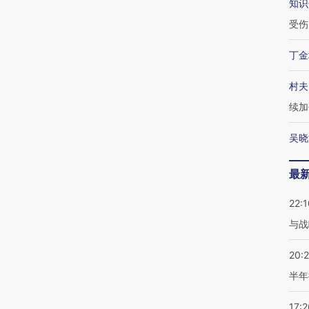
知识
受伤
丁金
村夫
续加
吴晓
最
22:1
与战
20:
半年
17:2