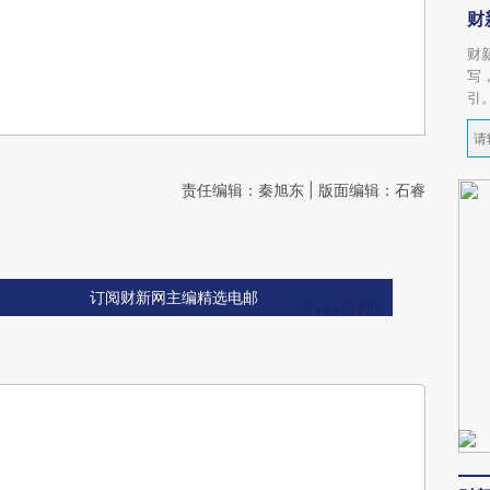
财
财
写
引
责任编辑：秦旭东 | 版面编辑：石睿
订阅财新网主编精选电邮