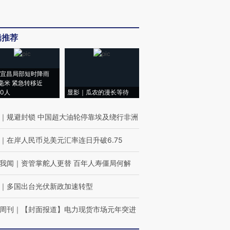
辑推荐
宜昌局部短时降雨
8毫米 紧急转移近
00人
显影｜瓜农的漫长等待
｜
规避封锁 中国超大油轮停靠埃及绕行非洲
｜
在岸人民币兑美元汇率连日升破6.75
我闻
｜
资管掌舵人更替 百年人寿僵局何解
｜
多国出台光伏新政加速转型
周刊
｜
【封面报道】电力现货市场元年突进