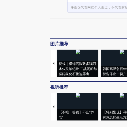
评论仅代表网友个人观点，不代表财
图片推荐
视线｜极端高温致多瑙河
水位跌破纪录 二战沉船与
韩国高温创百年
猛犸象化石接连露出
警告停止一切户
视听推荐
【不唯一答案】不止“养
【特别呈现】寻
老”
有意思的生活方