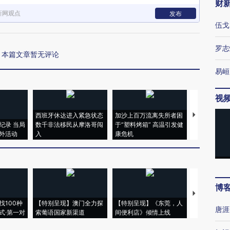
财
新网观点
发布
伍戈
罗志
本篇文章暂无评论
易峘
视
西班牙休达进入紧急状态
加沙上百万流离失所者困
视线｜HYR
纪录 当局
数千非法移民从摩洛哥闯
于“塑料烤箱” 高温引发健
术：是什么
外活动
入
康危机
心“花钱找虐
博
【推广】走
找100种
【特别呈现】澳门全力探
【特别呈现】《东莞，人
会，让数智科
唐涯
式·第一对
索葡语国家新渠道
间便利店》倾情上线
业