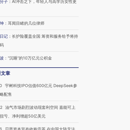
分子
：
AI冲击之下，年轻人与高学历女性更
坤
：
耳闻目睹的几位律师
日记
：
长护险覆盖全国 筹资和服务给予将持
码
波
：
“沉睡”的10万亿元公积金
新文章
0
宇树科技IPO估值600亿元 DeepSeek参
略配售
22
油气市场剧烈波动现套利空间 嘉能可上
扭亏、净利增超50亿美元
6
贝恩资本宣布收购贡茶 在中国大陆无法