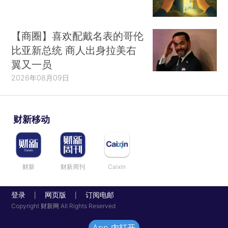
【商圈】喜欢配戴名表的哥伦
比亚新总统 商人出身拉美右
翼又一员
2026年08月09日
财新移动
财新
财新周刊
Caixin
登录
网页版
订阅电邮
|
|
Copyright 财新网 All Rights Reserved
App 内打开