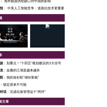
：
海外能源供给缺口对中国的影响
恒
：
中美人工智能竞争：道路比技术更重要
频
客
波
：
划重点！“十四五”规划建议的3大信号
龙
：
金庸的江湖是越来越坏
阳
：
我的洛杉矶“湖街客栈”
：
锁定原来不可能
对话
：
完成垃圾管理这个“闭环”
新文章