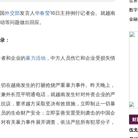
世界
数字
国
外交部
发言人
华春莹
16日主持例行记者会。就越南
金融
动等问题做出回应。
录：
资者和企业的
暴力活动
，中方人员伤亡和企业受损失情
在越南发生的打砸抢烧严重暴力事件。昨天晚上，
理兼外长范平明通电话，就越南发生针对外资企业的严
正抗议，要求越方采取坚决有效措施，立即制止一切暴
人员的生命财产安全；立即妥善安置受到袭击的中国企
财
即对有关暴力事件展开调查，依法严惩所有犯罪分子，
伍戈