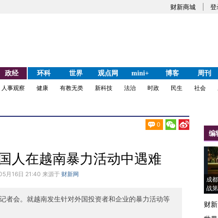
财新商城
登
政经
环科
世界
观点网
mini+
博客
周刊
人事观察
健康
有教无类
新科技
法治
时政
民生
社会
0
编
中国人在越南暴力活动中遇难
05月16日 21:40 来源于
财新网
成都
战第
行记者会。就越南发生针对外国投资者和企业的暴力活动等
财新