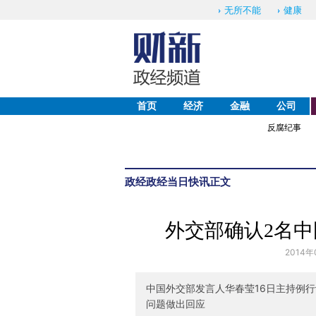
无所不能
健康
首页
经济
金融
公司
反腐纪事
政经
政经当日快讯
正文
外交部确认2名
2014年
中国外交部发言人华春莹16日主持例
问题做出回应