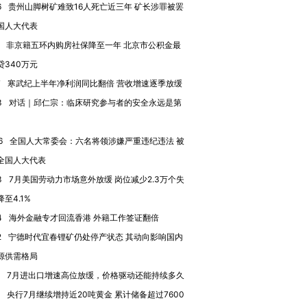
跨国走私7万
视线｜被称为“蟑螂”的印
视线｜“入侵”还是“人道危
6
贵州山脚树矿难致16人死亡近三年 矿长涉罪被罢
检体内含3种
度Z世代 用街头抗争将教
机”？难民潮撕裂西班牙
秘鲁纳斯
国人大代表
育部长拱下台
飞地休达
13人遇难
非京籍五环内购房社保降至一年 北京市公积金最
贷340万元
7
寒武纪上半年净利润同比翻倍 营收增速逐季放缓
3
对话｜邱仁宗：临床研究参与者的安全永远是第
进第四届链博
【商旅对话】华住集团
技“链”接产
【特别呈现】寻找100种
CFO：不靠规模取胜，华
【特别呈
有意思的生活方式·第三对
住三大增长引擎是什么？
有意思的
6
全国人大常委会：六名将领涉嫌严重违纪违法 被
全国人大代表
3
7月美国劳动力市场意外放缓 岗位减少2.3万个失
至4.1%
4
海外金融专才回流香港 外籍工作签证翻倍
2
宁德时代宜春锂矿仍处停产状态 其动向影响国内
源供需格局
7月进出口增速高位放缓，价格驱动还能持续多久
央行7月继续增持近20吨黄金 累计储备超过7600