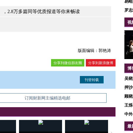
易峘
罗志
，2.8万多篇同等优质报道等你来畅读
视
版面编辑：郭艳涛
分享到微信朋友圈
分享到新浪微博
博
吴晓
押沙
顾晓
信息。经确认即可刊登转载。
订阅财新网主编精选电邮
王烁
中外
最