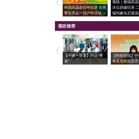
视线｜极端高温
韩国高温创百年纪录 当局
水位跌破纪录 
警告停止一切户外活动
猛犸象化石接连
视听推荐
【不唯一答案】不止“养
【特别呈现】寻
老”
有意思的生活方