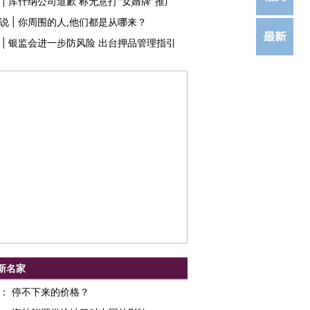
|
库什纳公司道歉 称无意打"女婿牌"推广
说
|
你周围的人,他们都是从哪来？
|
银监会进一步防风险 出台押品管理指引
新名家
：
停不下来的价格？