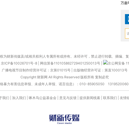
万盎
权为财新传媒及/或相关权利人专属所有或持有。未经许可，禁止进行转载、摘编、
京ICP备10026701号-8
|
网信算备110105862729401250013号
|
京公网安备 11
广播电视节目制作经营许可证：京第01015号
|
出版物经营许可证：第直100013号
Copyright 财新网 All Rights Reserved 版权所有 复制必究
害信息举报、未成年人举报、谣言信息）：010-85905050 13195200605 举报邮
于我们
|
加入我们
|
啄木鸟公益基金会
|
意见与反馈
|
提供新闻线索
|
联系我们
|
友情