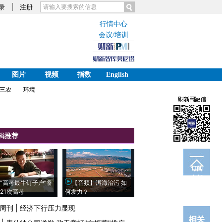
录
注册
行情中心
会议/培训
图片
视频
指数
English
三农
环境
辑推荐
订阅
电邮
“高考最牛钉子户”备
【音频】洱海治污 如
21次高考
何发力？
周刊
|
经济下行压力显现