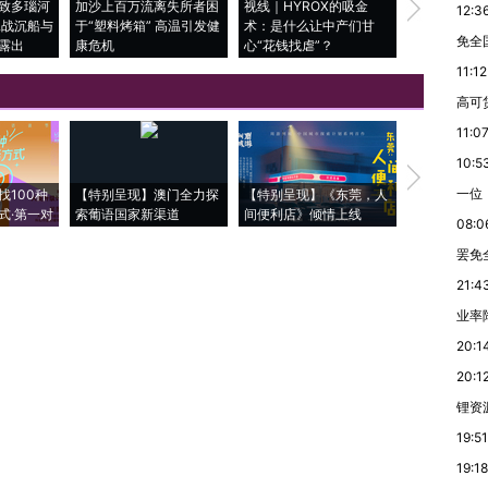
致多瑙河
加沙上百万流离失所者困
视线｜HYROX的吸金
马航飞行员
12:3
二战沉船与
于“塑料烤箱” 高温引发健
术：是什么让中产们甘
粒摇头丸 尿
免全
露出
康危机
心“花钱找虐”？
毒品
11:12
高可
11:0
10:5
【推广】走
一位
找100种
【特别呈现】澳门全力探
【特别呈现】《东莞，人
会，让数智科
式·第一对
索葡语国家新渠道
间便利店》倾情上线
业
08:0
罢免
21:4
业率降
20:1
20:1
锂资
19:51
19:18