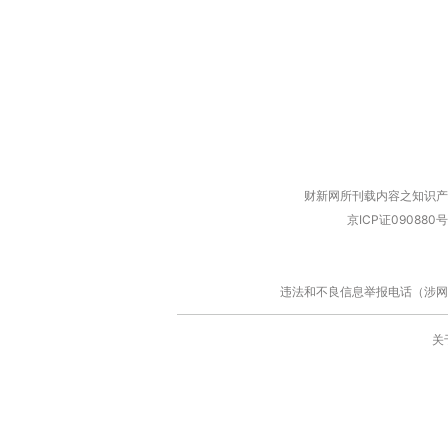
财新网所刊载内容之知识产
京ICP证090880号
违法和不良信息举报电话（涉网络暴力有
关