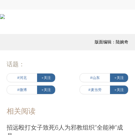
版面编辑：陆婉奇
话题：
#河北
+关注
#山东
+关注
#微博
+关注
#麦当劳
+关注
相关阅读
招远殴打女子致死6人为邪教组织“全能神”成