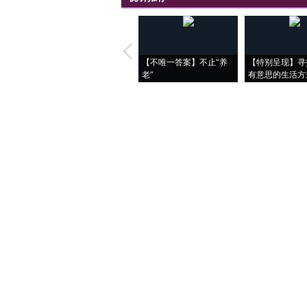
【不唯一答案】不止“养
【特别呈现】寻
老”
有意思的生活方