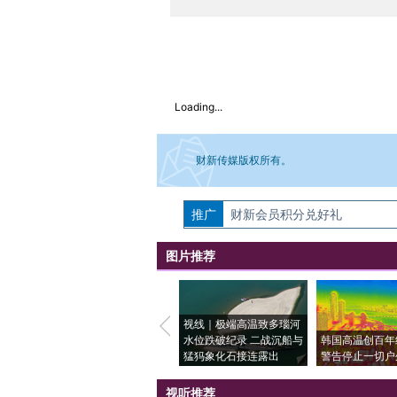
Loading...
财新传媒版权所有。
推广
如需刊登转载请点击右侧按钮，提交相关
财新会员积分兑好礼
图片推荐
视线｜极端高温致多瑙河
水位跌破纪录 二战沉船与
韩国高温创百年
猛犸象化石接连露出
警告停止一切户
视听推荐