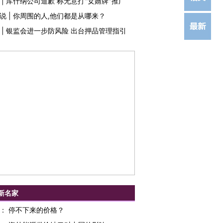
|
库什纳公司道歉 称无意打"女婿牌"推广
说
|
你周围的人,他们都是从哪来？
|
银监会进一步防风险 出台押品管理指引
新名家
：
停不下来的价格？