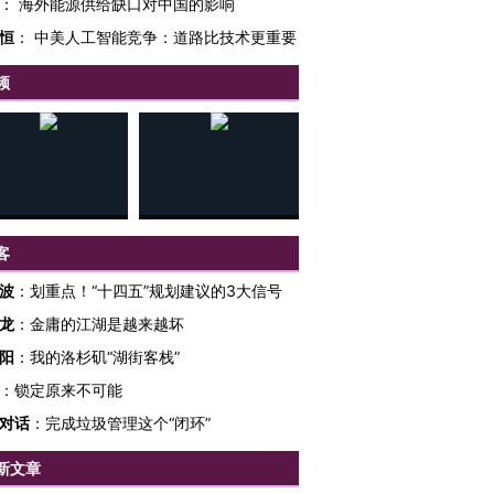
：
海外能源供给缺口对中国的影响
恒
：
中美人工智能竞争：道路比技术更重要
频
客
波
：
划重点！“十四五”规划建议的3大信号
龙
：
金庸的江湖是越来越坏
阳
：
我的洛杉矶“湖街客栈”
：
锁定原来不可能
OX的吸金
马航飞行员跨国走私7万
视线｜被称为“蟑螂”的印
对话
：
完成垃圾管理这个“闭环”
让中产们甘
粒摇头丸 尿检体内含3种
度Z世代 用街头抗争将教
秘鲁纳斯
”？
毒品
育部长拱下台
13人遇难
新文章