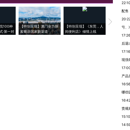
22:1
配售
20:2
【推广】走
找100种
【特别呈现】澳门全力探
【特别呈现】《东莞，人
会，让数智科
亏、
式·第一对
索葡语国家新渠道
间便利店》倾情上线
业
17:2
后退
17:16
现强
17:0
产品
16:5
哪些
16:4
责规
15:1
14:5