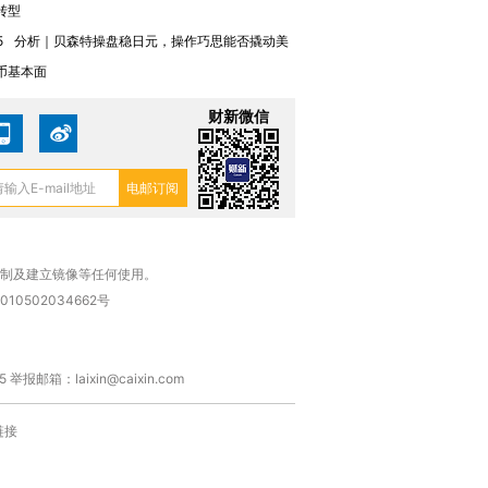
转型
5
分析｜贝森特操盘稳日元，操作巧思能否撬动美
币基本面
财新微信
复制及建立镜像等任何使用。
010502034662号
箱：laixin@caixin.com
链接