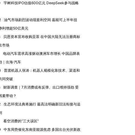
0
宇树科技IPO估值600亿元 DeepSeek参与战略
2
油气市场剧烈波动现套利空间 嘉能可上半年扭
进第四届链博
【商旅对话】华住集团
技“链”接产
【特别呈现】寻找100种
CFO：不靠规模取胜，华
【特别呈
净利增超50亿美元
有意思的生活方式·第三对
住三大增长引擎是什么？
有意思的
6
贝恩资本宣布收购贡茶 在中国大陆无法注册商标
出市场
电动汽车需求高涨驱动澳洲车市增长 中国品牌表
劲｜出海·汽车
0
普渡机器人张涛：机器人规模化靠技术、渠道和
共同突破
6
财新调查｜7月消费或有反弹、出口维持强劲 受
因素带动？
2
生态环境法典将施行 最高法明确新旧法衔接与追
则
0
看空消费的“三大误区”
9
中东局势催化东南亚能源焦虑 多国出台光伏新政