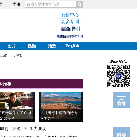
录
注册
行情中心
会议/培训
图片
视频
指数
English
三农
环境
辑推荐
订阅
电邮
“高考最牛钉子户”备
【音频】洱海治污 如
21次高考
何发力？
周刊
|
经济下行压力显现