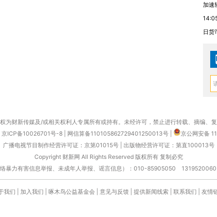
加速
14:0
日货
权为财新传媒及/或相关权利人专属所有或持有。未经许可，禁止进行转载、摘编、
京ICP备10026701号-8
|
网信算备110105862729401250013号
|
京公网安备 11
广播电视节目制作经营许可证：京第01015号
|
出版物经营许可证：第直100013号
Copyright 财新网 All Rights Reserved 版权所有 复制必究
害信息举报、未成年人举报、谣言信息）：010-85905050 13195200605 举报邮
于我们
|
加入我们
|
啄木鸟公益基金会
|
意见与反馈
|
提供新闻线索
|
联系我们
|
友情