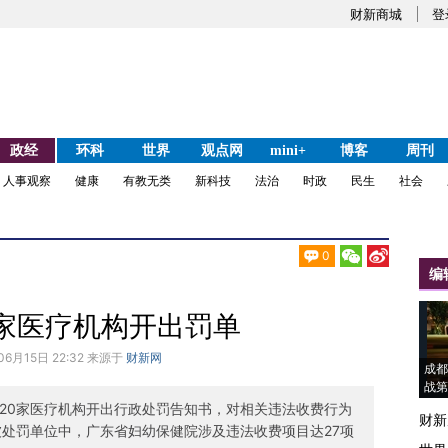
财新商城
登
政经
环科
世界
观点网
mini+
博客
周刊
人事观察
健康
有教无类
新科技
法治
时政
民生
社会
0
编
0家医疗机构开出罚单
06月15日 22:32 来源于
财新网
成都
战第
向20家医疗机构开出行政处罚告知书，对相关违法收费行为
财新
被处罚单位中，广东省妇幼保健院涉及违法收费项目达27项