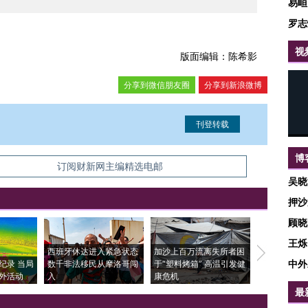
易峘
罗志
视
版面编辑：陈希影
分享到微信朋友圈
分享到新浪微博
博
信息。经确认即可刊登转载。
订阅财新网主编精选电邮
吴晓
押沙
顾晓
王烁
西班牙休达进入紧急状态
加沙上百万流离失所者困
视线｜HYR
中外
纪录 当局
数千非法移民从摩洛哥闯
于“塑料烤箱” 高温引发健
术：是什么
外活动
入
康危机
心“花钱找虐
最