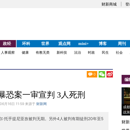
财新商城
登
政经
环科
世界
观点网
mini+
博客
周刊
人事观察
健康
有教无类
新科技
法治
时政
民生
社会
0
编
暴恐案一审宣判 3人死刑
06月16日 11:59 来源于
财新网
成都
战第
尔·托乎提尼亚孜被判无期。另外4人被判有期徒刑20年至5
财新