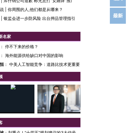
|
库什纳公司道歉 称无意打"女婿牌"推广
说
|
你周围的人,他们都是从哪来？
|
银监会进一步防风险 出台押品管理指引
新名家
：
停不下来的价格？
：
海外能源供给缺口对中国的影响
恒
：
中美人工智能竞争：道路比技术更重要
频
客
波
：
划重点！“十四五”规划建议的3大信号