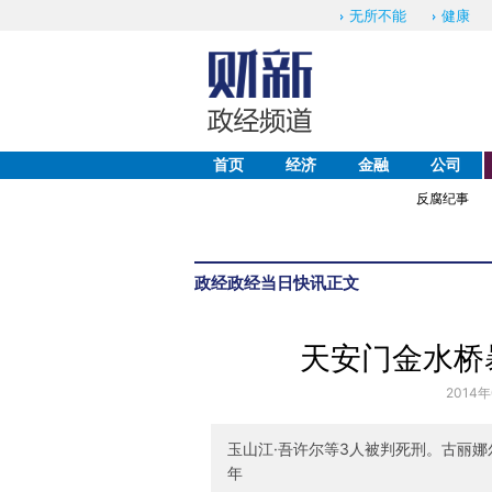
无所不能
健康
首页
经济
金融
公司
反腐纪事
政经
政经当日快讯
正文
天安门金水桥
2014年
玉山江·吾许尔等3人被判死刑。古丽娜
年