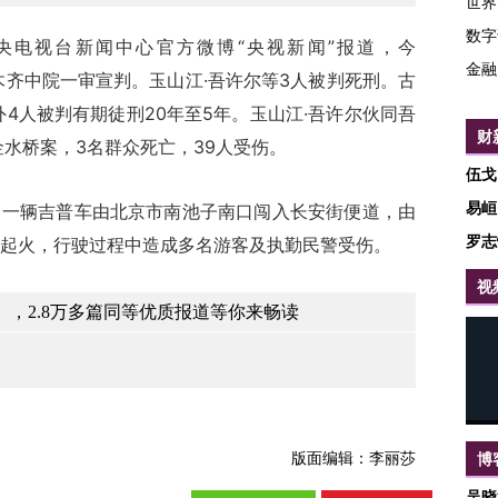
世界
数字
电视台新闻中心官方微博“央视新闻”报道，今
金融
乌鲁木齐中院一审宣判。玉山江·吾许尔等3人被判死刑。古
4人被判有期徒刑20年至5年。玉山江·吾许尔伙同吾
财
金水桥案，3名群众死亡，39人受伤。
伍戈
易峘
许，一辆吉普车由北京市南池子南口闯入长安街便道，由
罗志
起火，行驶过程中造成多名游客及执勤民警受伤。
视
，2.8万多篇同等优质报道等你来畅读
版面编辑：李丽莎
博
吴晓