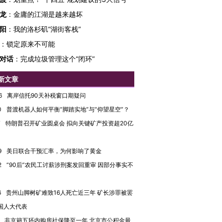
龙
：
金庸的江湖是越来越坏
阳
：
我的洛杉矶“湖街客栈”
：
锁定原来不可能
对话
：
完成垃圾管理这个“闭环”
新文章
6
离岸信托90天补税窗口期疑问
0
普渡机器人如何平衡“脚踏实地”与“仰望星空”？
跨国走私7万
视线｜被称为“蟑螂”的印
视线｜“入侵”还是“人道危
7
特朗普召开矿业圆桌会 拟向关键矿产投资超20亿
检体内含3种
度Z世代 用街头抗争将教
机”？难民潮撕裂西班牙
秘鲁纳斯
育部长拱下台
飞地休达
13人遇难
9
美日联合干预汇率，为何影响了黄金
2
“90后”农民工讨薪涉刑案发回重审 因部分事实不
6
贵州山脚树矿难致16人死亡近三年 矿长涉罪被罢
进第四届链博
【商旅对话】华住集团
国人大代表
技“链”接产
【特别呈现】寻找100种
CFO：不靠规模取胜，华
【特别呈
有意思的生活方式·第三对
住三大增长引擎是什么？
有意思的
非京籍五环内购房社保降至一年 北京市公积金最