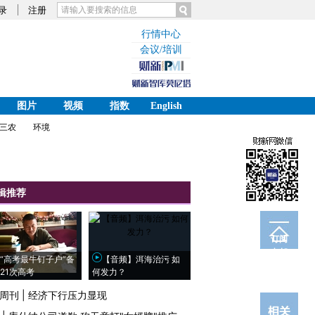
录
注册
行情中心
会议/培训
图片
视频
指数
English
三农
环境
辑推荐
订阅
电邮
“高考最牛钉子户”备
【音频】洱海治污 如
21次高考
何发力？
周刊
|
经济下行压力显现