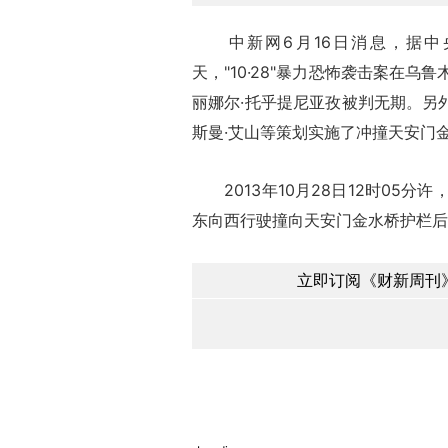
中新网6月16日消息，据中央
天，"10·28"暴力恐怖袭击案在
丽娜尔·托乎提尼亚孜被判无期。另外
斯曼·艾山等策划实施了冲撞天安门
2013年10月28日12时05分
东向西行驶撞向天安门金水桥护栏后
立即订阅《财新周刊》