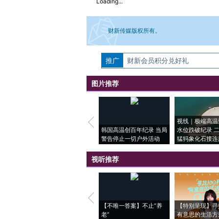
Loading...
财新传媒版权所有。
推广
如需刊登转载请点击右侧按钮，提交相关
财新会员积分兑好礼
图片推荐
视线｜极端高温
韩国高温创百年纪录 当局
水位跌破纪录 
警告停止一切户外活动
猛犸象化石接连
视听推荐
【不唯一答案】不止“养
【特别呈现】寻
老”
有意思的生活方