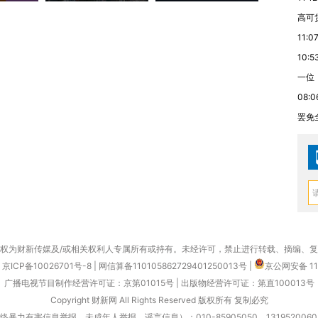
高可
11:0
10:5
一位
08:0
罢免
权为财新传媒及/或相关权利人专属所有或持有。未经许可，禁止进行转载、摘编、
京ICP备10026701号-8
|
网信算备110105862729401250013号
|
京公网安备 11
广播电视节目制作经营许可证：京第01015号
|
出版物经营许可证：第直100013号
Copyright 财新网 All Rights Reserved 版权所有 复制必究
害信息举报、未成年人举报、谣言信息）：010-85905050 13195200605 举报邮