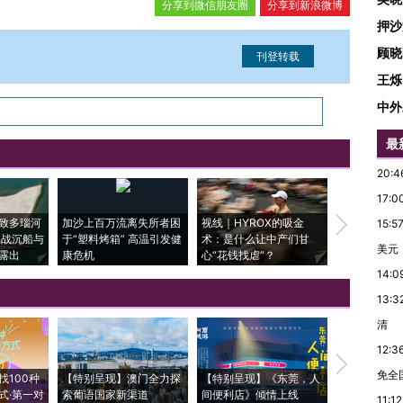
分享到微信朋友圈
分享到新浪微博
押沙
顾晓
王烁
中外
信息。经确认即可刊登转载。
最
20:4
17:0
致多瑙河
加沙上百万流离失所者困
视线｜HYROX的吸金
马航飞行员
15:5
二战沉船与
于“塑料烤箱” 高温引发健
术：是什么让中产们甘
粒摇头丸 尿
美元
露出
康危机
心“花钱找虐”？
毒品
14:0
13:3
清
12:3
【推广】走
免全
找100种
【特别呈现】澳门全力探
【特别呈现】《东莞，人
会，让数智科
式·第一对
索葡语国家新渠道
间便利店》倾情上线
业
11:12