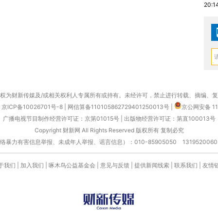
20:1
权为财新传媒及/或相关权利人专属所有或持有。未经许可，禁止进行转载、摘编、
京ICP备10026701号-8
|
网信算备110105862729401250013号
|
京公网安备 11
广播电视节目制作经营许可证：京第01015号
|
出版物经营许可证：第直100013号
Copyright 财新网 All Rights Reserved 版权所有 复制必究
害信息举报、未成年人举报、谣言信息）：010-85905050 13195200605 举报邮
于我们
|
加入我们
|
啄木鸟公益基金会
|
意见与反馈
|
提供新闻线索
|
联系我们
|
友情