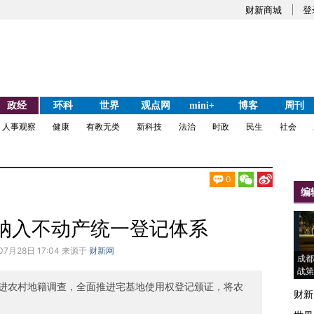
财新商城
登
政经
环科
世界
观点网
mini+
博客
周刊
人事观察
健康
有教无类
新科技
法治
时政
民生
社会
0
编
纳入不动产统一登记体系
07月28日 17:04 来源于
财新网
成都
战第
进农村地籍调查，全面推进宅基地使用权登记颁证，将农
财新