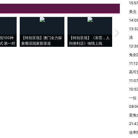
15:5
美元
14:0
13:3
【推广】走
清
找100种
【特别呈现】澳门全力探
【特别呈现】《东莞，人
会，让数智科
式·第一对
索葡语国家新渠道
间便利店》倾情上线
业
12:3
免全
11:12
高可
11:0
10:5
一位
08:0
罢免
21:4
业率降