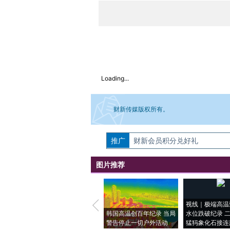
Loading...
财新传媒版权所有。
推广
如需刊登转载请点击右侧按钮，提交相关
财新会员积分兑好礼
图片推荐
视线｜极端高温
韩国高温创百年纪录 当局
水位跌破纪录 
警告停止一切户外活动
猛犸象化石接连