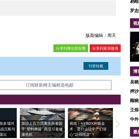
易峘
罗志
视
版面编辑：周天
分享到微信朋友圈
分享到新浪微博
博
吴晓
信息。经确认即可刊登转载。
订阅财新网主编精选电邮
押沙
顾晓
王烁
中外
致多瑙河
加沙上百万流离失所者困
视线｜HYROX的吸金
马航飞行员
二战沉船与
于“塑料烤箱” 高温引发健
术：是什么让中产们甘
粒摇头丸 尿
最
露出
康危机
心“花钱找虐”？
毒品