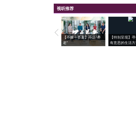
视听推荐
【不唯一答案】不止“养
【特别呈现】寻
老”
有意思的生活方