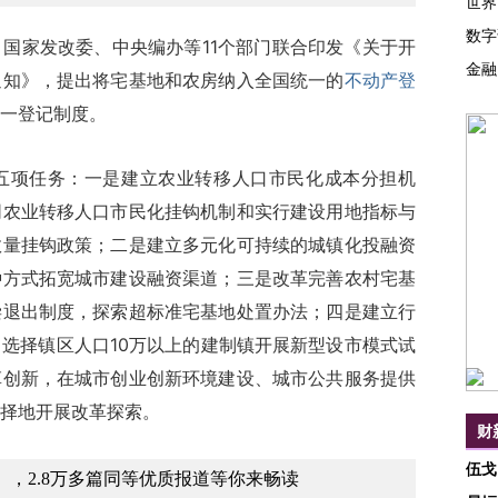
世界
数字
家发改委、中央编办等11个部门联合印发《关于开
金融
通知》，提出将宅基地和农房纳入全国统一的
不动产登
一登记制度。
项任务：一是建立农业转移人口市民化成本分担机
同农业转移人口市民化挂钩机制和实行建设用地指标与
数量挂钩政策；二是建立多元化可持续的城镇化投融资
种方式拓宽城市建设融资渠道；三是改革完善农村宅基
偿退出制度，探索超标准宅基地处置办法；四是建立行
选择镇区人口10万以上的建制镇开展新型设市模式试
革创新，在城市创业创新环境建设、城市公共服务提供
择地开展改革探索。
财
伍戈
，2.8万多篇同等优质报道等你来畅读