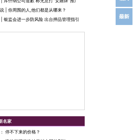
|
库什纳公司道歉 称无意打"女婿牌"推广
说
|
你周围的人,他们都是从哪来？
|
银监会进一步防风险 出台押品管理指引
新名家
：
停不下来的价格？