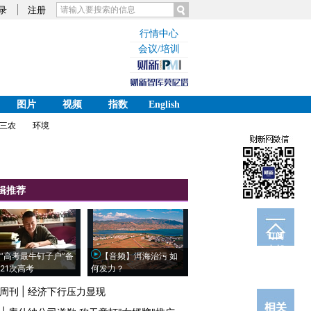
录
注册
行情中心
会议/培训
图片
视频
指数
English
三农
环境
辑推荐
订阅
电邮
“高考最牛钉子户”备
【音频】洱海治污 如
21次高考
何发力？
周刊
|
经济下行压力显现