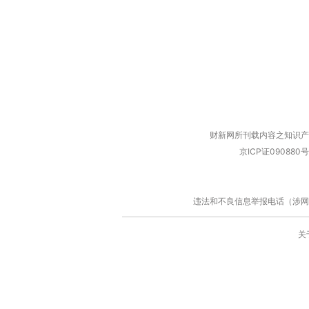
财新网所刊载内容之知识产
京ICP证090880号
违法和不良信息举报电话（涉网络暴力有
关