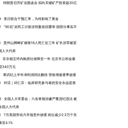
7
特朗普召开矿业圆桌会 拟向关键矿产投资超20亿
9
美日联合干预汇率，为何影响了黄金
2
“90后”农民工讨薪涉刑案发回重审 因部分事实不
进第四届链博
【商旅对话】华住集团
技“链”接产
【特别呈现】寻找100种
CFO：不靠规模取胜，华
【特别呈
有意思的生活方式·第三对
住三大增长引擎是什么？
有意思的
6
贵州山脚树矿难致16人死亡近三年 矿长涉罪被罢
国人大代表
非京籍五环内购房社保降至一年 北京市公积金最
贷340万元
7
寒武纪上半年净利润同比翻倍 营收增速逐季放缓
3
对话｜邱仁宗：临床研究参与者的安全永远是第
6
全国人大常委会：六名将领涉嫌严重违纪违法 被
全国人大代表
3
7月美国劳动力市场意外放缓 岗位减少2.3万个失
至4.1%