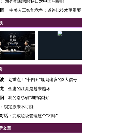
：
海外能源供给缺口对中国的影响
恒
：
中美人工智能竞争：道路比技术更重要
频
客
波
：
划重点！“十四五”规划建议的3大信号
龙
：
金庸的江湖是越来越坏
阳
：
我的洛杉矶“湖街客栈”
：
锁定原来不可能
对话
：
完成垃圾管理这个“闭环”
跨国走私7万
视线｜被称为“蟑螂”的印
视线｜“入侵”还是“人道危
检体内含3种
度Z世代 用街头抗争将教
机”？难民潮撕裂西班牙
秘鲁纳斯
新文章
育部长拱下台
飞地休达
13人遇难