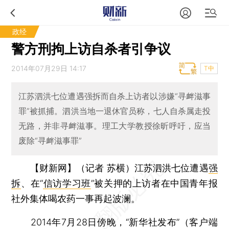
政经
警方刑拘上访自杀者引争议
2014年07月29日 14:17
T中
江苏泗洪七位遭遇强拆而自杀上访者以涉嫌“寻衅滋事
罪”被抓捕。泗洪当地一退休官员称，七人自杀属走投
无路，并非寻衅滋事。理工大学教授徐昕呼吁，应当
废除“寻衅滋事罪”
【财新网】（记者 苏横）
江苏泗洪七位遭遇
强
拆
、在“
信访学习班
”被关押的上访者在中国青年报
社外集体喝农药一事再起波澜。
2014年7月28日傍晚，“新华社发布”（客户端