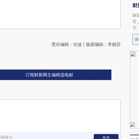
财
财
写
引
责任编辑：任波 | 版面编辑：李丽莎
订阅财新网主编精选电邮
新网观点
发布