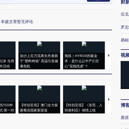
财
伍戈
本篇文章暂无评论
罗志
易峘
视
加沙上百万流离失所者困
视线｜HYROX的吸金
马航飞行员
纪录 当局
于“塑料烤箱” 高温引发健
术：是什么让中产们甘
粒摇头丸 尿
外活动
康危机
心“花钱找虐”？
毒品
【推广】走
博
找100种
【特别呈现】澳门全力探
【特别呈现】《东莞，人
会，让数智科
式·第一对
索葡语国家新渠道
间便利店》倾情上线
业
唐涯