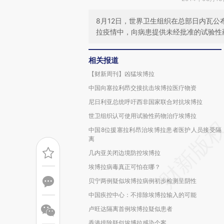
8月12日，世界卫生组织在总部日内瓦
拉疫情中，向病患提供未经批准的试验性
相关报道
【财新周刊】凶猛埃博拉
中国向塞拉利昂交接抗击埃博拉医疗物资
尼日利亚总统呼吁西非国家联合对抗埃博拉
世卫组织认可使用试验性药物治疗埃博拉
中国8位援塞拉利昂治埃博拉患者医护人员接受隔
离
几内亚关闭边境防控埃博拉
埃博拉病毒真正可怕在哪？
贝宁两例疑似埃博拉病例初步检测呈阴性
中国疾控中心：不排除埃博拉输入的可能
卢旺达隔离首例埃博拉疑似患者
香港排除疑似埃博拉感染个案