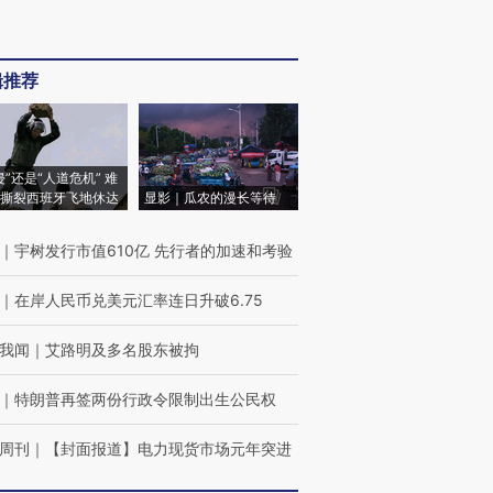
辑推荐
侵”还是“人道危机” 难
撕裂西班牙飞地休达
显影｜瓜农的漫长等待
｜
宇树发行市值610亿 先行者的加速和考验
｜
在岸人民币兑美元汇率连日升破6.75
我闻
｜
艾路明及多名股东被拘
｜
特朗普再签两份行政令限制出生公民权
周刊
｜
【封面报道】电力现货市场元年突进