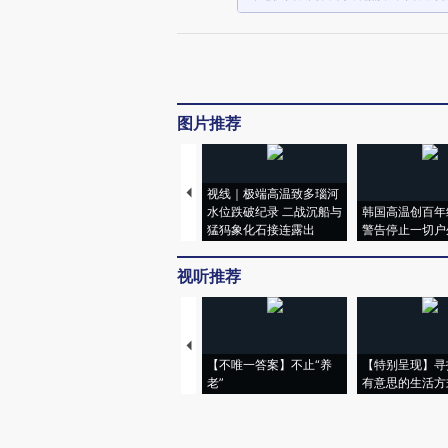
图片推荐
视线｜极端高温致多瑙河
水位跌破纪录 二战沉船与
韩国高温创百年
猛犸象化石接连露出
警告停止一切户
视听推荐
【不唯一答案】不止“养
【特别呈现】寻
老”
有意思的生活方