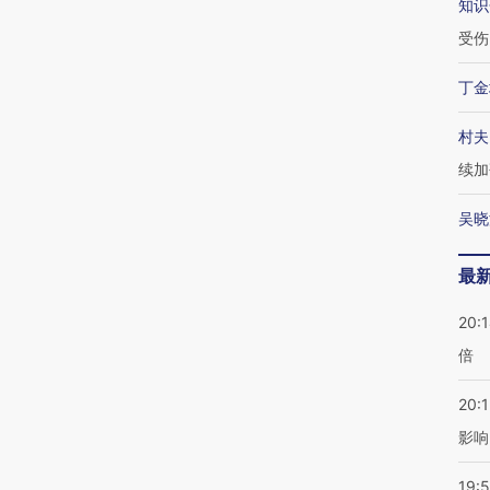
知识
受伤
丁金
村夫
续加
吴晓
最
20:
倍
20:1
影响
19:5