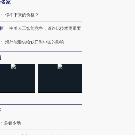
新名家
：
停不下来的价格？
恒
：
中美人工智能竞争：道路比技术更重要
：
海外能源供给缺口对中国的影响
频
跨国走私7万
视线｜被称为“蟑螂”的印
视线｜“入侵”还是“人道危
检体内含3种
度Z世代 用街头抗争将教
机”？难民潮撕裂西班牙
秘鲁纳斯
育部长拱下台
飞地休达
13人遇难
进第四届链博
【商旅对话】华住集团
客
技“链”接产
【特别呈现】寻找100种
CFO：不靠规模取胜，华
【特别呈
有意思的生活方式·第三对
住三大增长引擎是什么？
有意思的
：
多看少动