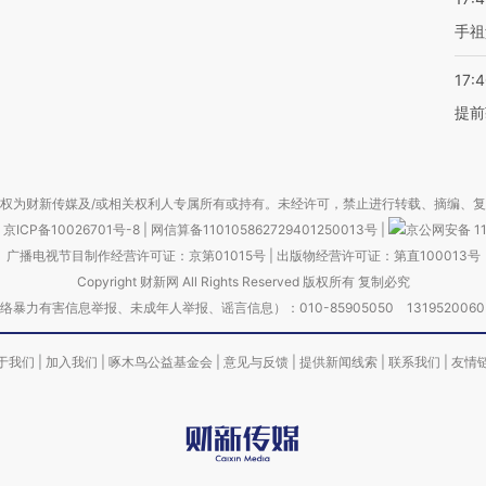
手祖
17:
提前
权为财新传媒及/或相关权利人专属所有或持有。未经许可，禁止进行转载、摘编、
京ICP备10026701号-8
|
网信算备110105862729401250013号
|
京公网安备 11
广播电视节目制作经营许可证：京第01015号
|
出版物经营许可证：第直100013号
Copyright 财新网 All Rights Reserved 版权所有 复制必究
害信息举报、未成年人举报、谣言信息）：010-85905050 13195200605 举报邮
于我们
|
加入我们
|
啄木鸟公益基金会
|
意见与反馈
|
提供新闻线索
|
联系我们
|
友情