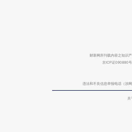
财新网所刊载内容之知识产
京ICP证090880号
违法和不良信息举报电话（涉网络暴力有
关