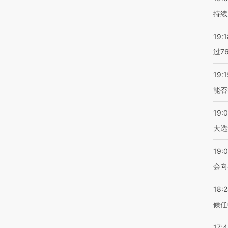
持续
19:1
过7
19:1
能否
19:
大选
19:0
会向
18:
候任
17: