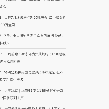
多久
8
央行7月继续增持近20吨黄金 累计储备超
600万盎司
5
7月进出口增速从高位略有回落 涨价动力
持续？
07
下周前瞻：生态环境法典施行；巴西总统
进入竞选阶段
1
特朗普坚称美国防空弹药库存充足 但不
乌克兰提供更多
24
人事观察｜上海55岁女副市长解冬进京
中国侨联副主席
45
泰国发生致命校园枪击案至少6人死亡 枪