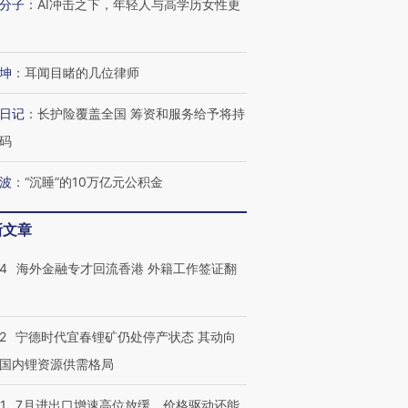
分子
：
AI冲击之下，年轻人与高学历女性更
坤
：
耳闻目睹的几位律师
日记
：
长护险覆盖全国 筹资和服务给予将持
码
波
：
“沉睡”的10万亿元公积金
新文章
14
海外金融专才回流香港 外籍工作签证翻
2
宁德时代宜春锂矿仍处停产状态 其动向
国内锂资源供需格局
1
7月进出口增速高位放缓，价格驱动还能