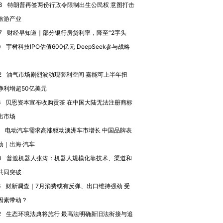
进第四届链博
【商旅对话】华住集团
3
特朗普再签两份行政令限制出生公民权 意图打击
技“链”接产
【特别呈现】寻找100种
CFO：不靠规模取胜，华
【特别呈
旅游产业
有意思的生活方式·第三对
住三大增长引擎是什么？
有意思的
7
财经早知道｜部分银行房贷利率，降至“2字头
0
宇树科技IPO估值600亿元 DeepSeek参与战略
2
油气市场剧烈波动现套利空间 嘉能可上半年扭
净利增超50亿美元
6
贝恩资本宣布收购贡茶 在中国大陆无法注册商标
出市场
电动汽车需求高涨驱动澳洲车市增长 中国品牌表
劲｜出海·汽车
0
普渡机器人张涛：机器人规模化靠技术、渠道和
共同突破
6
财新调查｜7月消费或有反弹、出口维持强劲 受
因素带动？
2
生态环境法典将施行 最高法明确新旧法衔接与追