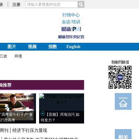
录
注册
行情中心
会议/培训
图片
视频
指数
English
三农
环境
辑推荐
订阅
电邮
“高考最牛钉子户”备
【音频】洱海治污 如
21次高考
何发力？
周刊
|
经济下行压力显现