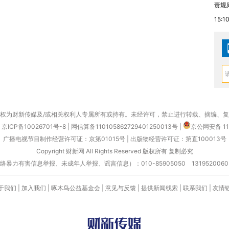
责规
15:1
权为财新传媒及/或相关权利人专属所有或持有。未经许可，禁止进行转载、摘编、
京ICP备10026701号-8
|
网信算备110105862729401250013号
|
京公网安备 11
广播电视节目制作经营许可证：京第01015号
|
出版物经营许可证：第直100013号
Copyright 财新网 All Rights Reserved 版权所有 复制必究
害信息举报、未成年人举报、谣言信息）：010-85905050 13195200605 举报邮
于我们
|
加入我们
|
啄木鸟公益基金会
|
意见与反馈
|
提供新闻线索
|
联系我们
|
友情