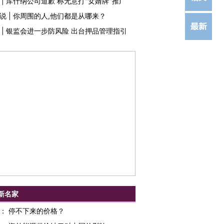
|
库什纳公司道歉 称无意打"女婿牌"推广
说
|
你周围的人,他们都是从哪来？
|
银监会进一步防风险 出台押品管理指引
新名家
：
停不下来的价格？