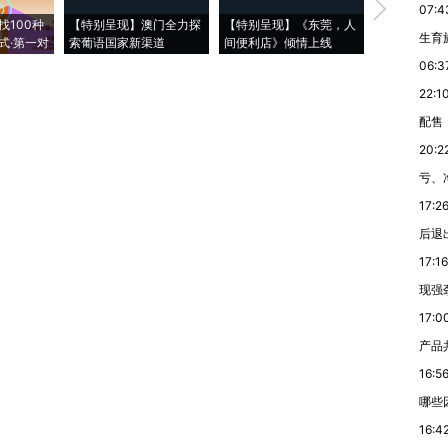
【推广】走
07:4
找100种
【特别呈现】澳门全力探
【特别呈现】《东莞，人
会，让数智科
生育
式·第一对
索葡语国家新渠道
间便利店》倾情上线
业
06:3
22:1
配售
20:2
亏、
17:2
后退
17:16
现强
17:0
产品
16:5
哪些
16:4