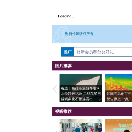
Loading...
财新传媒版权所有。
推广
如需刊登转载请点击右侧按钮，提交相关
财新会员积分兑好礼
图片推荐
视线｜极端高温致多瑙河
水位跌破纪录 二战沉船与
韩国高温创百年
猛犸象化石接连露出
警告停止一切户
视听推荐