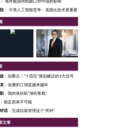
：
海外能源供给缺口对中国的影响
恒
：
中美人工智能竞争：道路比技术更重要
频
客
波
：
划重点！“十四五”规划建议的3大信号
龙
：
金庸的江湖是越来越坏
OX的吸金
马航飞行员跨国走私7万
视线｜被称为“蟑螂”的印
让中产们甘
粒摇头丸 尿检体内含3种
度Z世代 用街头抗争将教
秘鲁纳斯
阳
：
我的洛杉矶“湖街客栈”
”？
毒品
育部长拱下台
13人遇难
：
锁定原来不可能
对话
：
完成垃圾管理这个“闭环”
新文章