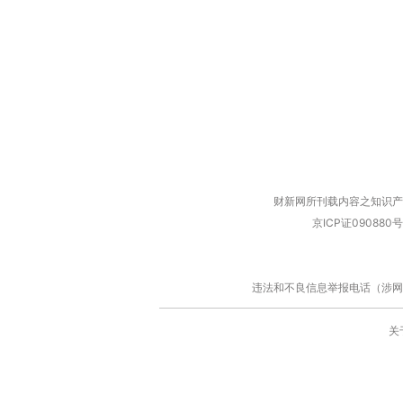
财新网所刊载内容之知识产
京ICP证090880号
违法和不良信息举报电话（涉网络暴力有
关