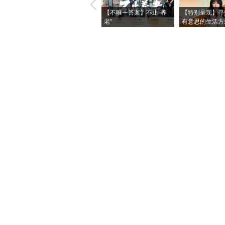
【不唯一答案】不止“养
【特别呈现】寻
老”
有意思的生活方