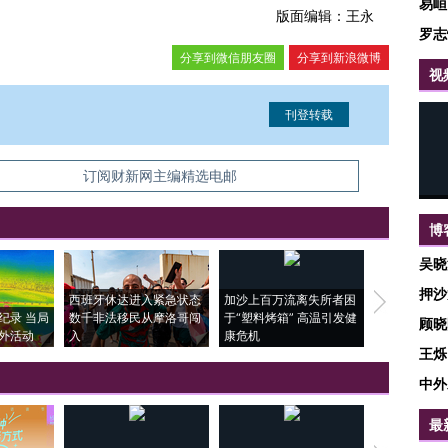
易峘
版面编辑：王永
罗志
分享到微信朋友圈
分享到新浪微博
视
信息。经确认即可刊登转载。
订阅财新网主编精选电邮
博
吴晓
押沙
西班牙休达进入紧急状态
加沙上百万流离失所者困
视线｜HYR
纪录 当局
数千非法移民从摩洛哥闯
于“塑料烤箱” 高温引发健
术：是什么
顾晓
外活动
入
康危机
心“花钱找虐
王烁
中外
最