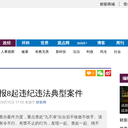
财新商城
登
政经
环科
世界
观点网
mini+
博客
周刊
人事观察
健康
有教无类
新科技
法治
时政
民生
社会
0
编
报8起违纪违法典型案件
09月10日 17:55 来源于
财新网
成都
战第
查办案件力度，重点查处“九不准”出台后不收敛不收手、顶
财新
有令不行、有禁不止的行为，发现一起、查处一起、绝不