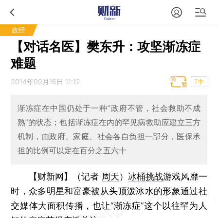
政经
【对话名医】樊东升：攻坚渐冻症
难题
2014年09月16日 11:12
T中
渐冻症在中国仍处于一种“政府不管，社会救助不成
熟”的状态；包括渐冻症在内的罕见病救助应建立三方
机制，由政府、家庭、社会各自负担一部分，医保承
担的比例可以定在百分之五六十
【财新网】（记者
周天
）
冰桶挑战
游戏风靡一
时，众多明星和富豪被从头顶泼冰水的形象通过社
交媒体大面积传播，也让“渐冻症”这个以往罕为人