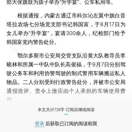
部大张旗鼓为孩子举办“升学宴”、公车私用等。
根据通报，内蒙古通辽市科尔沁左翼中旗白音
塔拉农场七分场党支部书记韩国富，于8月17日为
女儿举办“升学宴”，宴请300余人，纪检部门给予
韩国富党内警告处分。
鄂尔多斯市公安局交管支队沿黄大队教导员李
晓林和所属一中队中队长高俊福，于9月7日分别驾
驶公务车和利用协警驾驶的制式警用车辆搬运私人
物品。二人分别受到行政警告处分，并被市公安局
通报批评、责令上缴应由个人承担的车辆使用费
用。
本文共计728字 订阅后继续阅读
登录
后获取已订阅的阅读权限