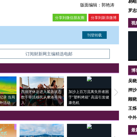
易峘
版面编辑：郭艳涛
罗志
分享到微信朋友圈
分享到新浪微博
视
信息。经确认即可刊登转载。
订阅财新网主编精选电邮
博
吴晓
押沙
西班牙休达进入紧急状态
加沙上百万流离失所者困
视线｜HYR
纪录 当局
数千非法移民从摩洛哥闯
于“塑料烤箱” 高温引发健
术：是什么
顾晓
外活动
入
康危机
心“花钱找虐
王烁
中外
最