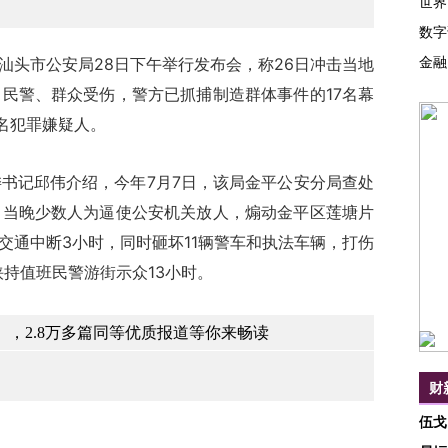
世界
数字
金融
头市公安局28日下午举行发布会，称26日冲击当地
民警、群众受伤，警方已抓捕制造群体事件的17名幕
名犯罪嫌疑人。
记邱伟介绍，今年7月7日，该局金平公安分局查处
，当晚少数人为逼使公安机关放人，煽动金平区莲塘片
交通中断3小时，同时砸坏11辆警车和执法车辆，打伤
挟持值班民警游街示众13小时。
，2.8万多篇同等优质报道等你来畅读
财
伍戈