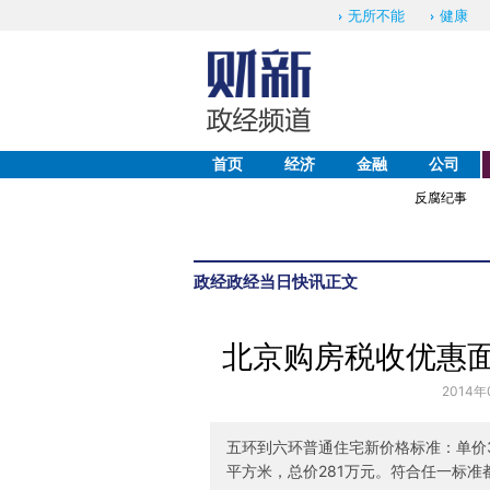
无所不能
健康
首页
经济
金融
公司
反腐纪事
政经
政经当日快讯
正文
北京购房税收优惠面
2014年
五环到六环普通住宅新价格标准：单价31
平方米，总价281万元。符合任一标准