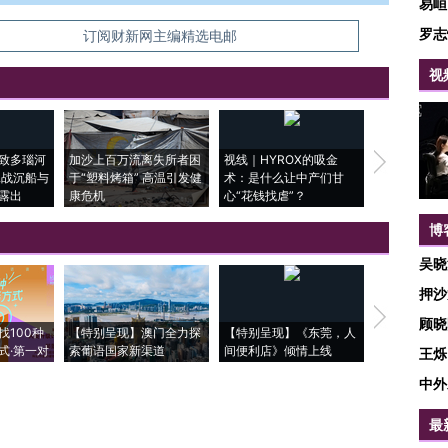
易峘
罗志
信息。经确认即可刊登转载。
订阅财新网主编精选电邮
视
致多瑙河
加沙上百万流离失所者困
视线｜HYROX的吸金
马航飞行员
二战沉船与
于“塑料烤箱” 高温引发健
术：是什么让中产们甘
粒摇头丸 尿
露出
康危机
心“花钱找虐”？
毒品
博
吴晓
押沙
【推广】走
顾晓
找100种
【特别呈现】澳门全力探
【特别呈现】《东莞，人
会，让数智科
式·第一对
索葡语国家新渠道
间便利店》倾情上线
业
王烁
中外
最