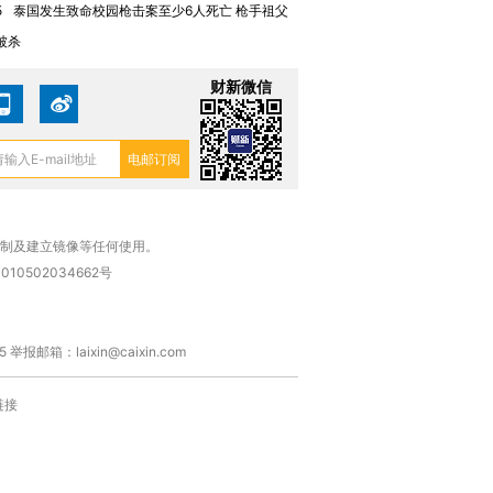
5
泰国发生致命校园枪击案至少6人死亡 枪手祖父
被杀
财新微信
复制及建立镜像等任何使用。
010502034662号
箱：laixin@caixin.com
链接