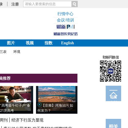
录
注册
行情中心
会议/培训
图片
视频
指数
English
三农
环境
辑推荐
订阅
电邮
“高考最牛钉子户”备
【音频】洱海治污 如
21次高考
何发力？
周刊
|
经济下行压力显现