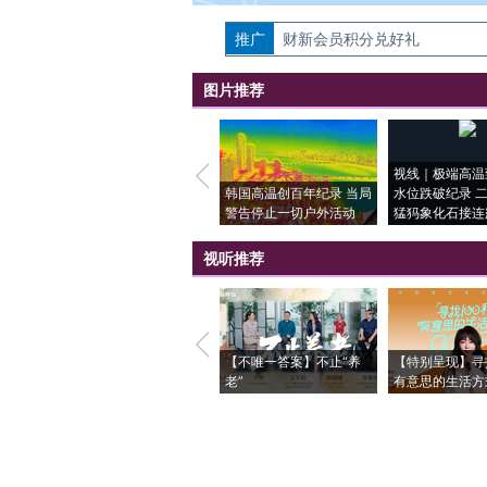
推广
如需刊登转载请点击右侧按钮，提交相关
财新会员积分兑好礼
图片推荐
视线｜极端高温
韩国高温创百年纪录 当局
水位跌破纪录 
警告停止一切户外活动
猛犸象化石接连
视听推荐
【不唯一答案】不止“养
【特别呈现】寻
老”
有意思的生活方