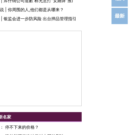
|
库什纳公司道歉 称无意打"女婿牌"推广
说
|
你周围的人,他们都是从哪来？
|
银监会进一步防风险 出台押品管理指引
新名家
：
停不下来的价格？