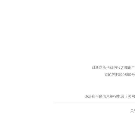
财新网所刊载内容之知识产
京ICP证090880号
违法和不良信息举报电话（涉网络暴力有
关