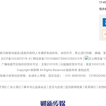
17:4
母亦
权为财新传媒及/或相关权利人专属所有或持有。未经许可，禁止进行转载、摘编、
京ICP备10026701号-8
|
网信算备110105862729401250013号
|
京公网安备 11
广播电视节目制作经营许可证：京第01015号
|
出版物经营许可证：第直100013号
Copyright 财新网 All Rights Reserved 版权所有 复制必究
害信息举报、未成年人举报、谣言信息）：010-85905050 13195200605 举报邮
于我们
|
加入我们
|
啄木鸟公益基金会
|
意见与反馈
|
提供新闻线索
|
联系我们
|
友情