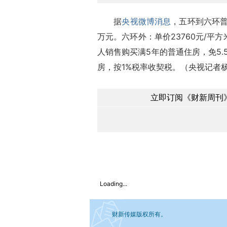
据
央视微博消息
，五环到六环普
万元。六环外：单价23760元/平
人销售购买满5年的普通住房，免5.
房，按1%税率收契税。（央视记者
立即订阅《财新周刊》
Loading...
财新传媒版权所有。