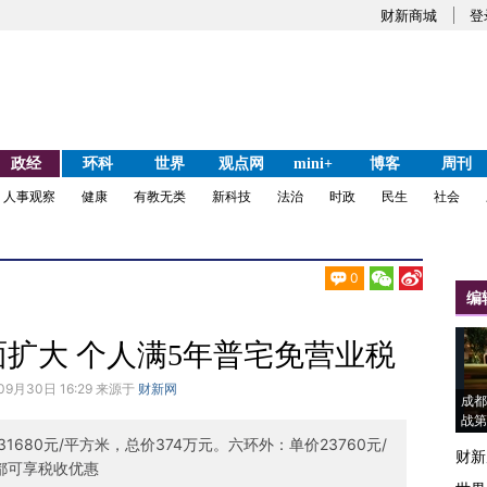
财新商城
登
政经
环科
世界
观点网
mini+
博客
周刊
人事观察
健康
有教无类
新科技
法治
时政
民生
社会
0
编
扩大 个人满5年普宅免营业税
09月30日 16:29 来源于
财新网
成都
战第
680元/平方米，总价374万元。六环外：单价23760元/
财新
都可享税收优惠