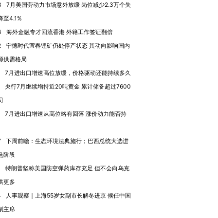
3
7月美国劳动力市场意外放缓 岗位减少2.3万个失
至4.1%
4
海外金融专才回流香港 外籍工作签证翻倍
2
宁德时代宜春锂矿仍处停产状态 其动向影响国内
源供需格局
7月进出口增速高位放缓，价格驱动还能持续多久
央行7月继续增持近20吨黄金 累计储备超过7600
司
7月进出口增速从高位略有回落 涨价动力能否持
7
下周前瞻：生态环境法典施行；巴西总统大选进
选阶段
1
特朗普坚称美国防空弹药库存充足 但不会向乌克
供更多
4
人事观察｜上海55岁女副市长解冬进京 候任中国
副主席