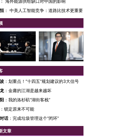
：
海外能源供给缺口对中国的影响
恒
：
中美人工智能竞争：道路比技术更重要
频
跨国走私7万
视线｜被称为“蟑螂”的印
视线｜“入侵”还是“人道危
检体内含3种
度Z世代 用街头抗争将教
机”？难民潮撕裂西班牙
秘鲁纳斯
育部长拱下台
飞地休达
13人遇难
客
波
：
划重点！“十四五”规划建议的3大信号
龙
：
金庸的江湖是越来越坏
进第四届链博
【商旅对话】华住集团
阳
：
我的洛杉矶“湖街客栈”
技“链”接产
【特别呈现】寻找100种
CFO：不靠规模取胜，华
【特别呈
有意思的生活方式·第三对
住三大增长引擎是什么？
有意思的
：
锁定原来不可能
对话
：
完成垃圾管理这个“闭环”
新文章