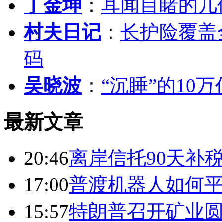
丁金坤
：
耳闻目睹的几
村夫日记
：
长护险覆盖
码
吴晓波
：
“沉睡”的10
最新文章
20:46
离岸信托90天补
17:00
普渡机器人如何平
15:57
特朗普召开矿业圆