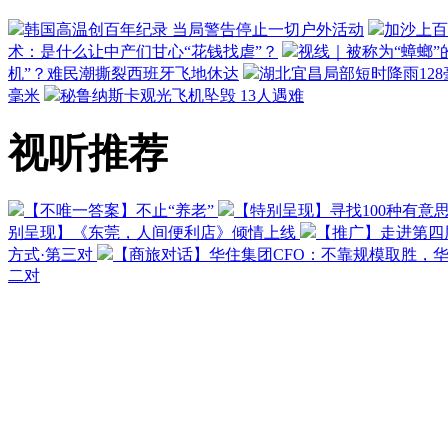
韩国高温创百年纪录 当局警告停止一切户外活动
加沙上百
术：是什么让中产们甘心“花钱找虐”？
视线｜被称为“蟑螂”
机”？难民潮撕裂西班牙飞地休达
湖北宜昌局部短时降雨128毫
毫米
秘鲁纳斯卡观光飞机坠毁 13人遇难
视听推荐
【不唯一答案】不止“养老”
【特别呈现】寻找100种有意
别呈现】《东莞，人间便利店》倾情上线
【推广】走进第四
方式·第三对
【商旅对话】华住集团CFO：不靠规模取胜，
二对