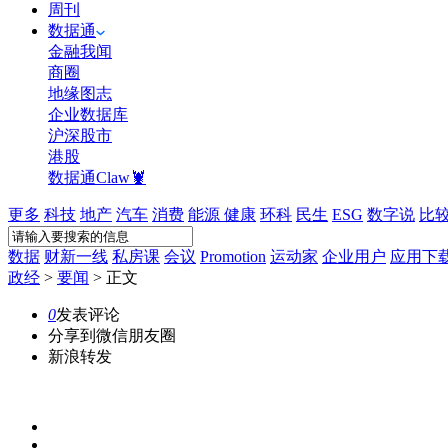
周刊
数据通
金融我闻
商圈
地缘图志
企业数据库
沪深股市
港股
数据通Claw🦞
更多
科技
地产
汽车
消费
能源
健康
环科
民生
ESG
数字说
比
数据
财新一线
私房课
会议
Promotion
运动家
企业用户
应用下
政经
>
要闻
>
正文
0
发表评论
分享到微信朋友圈
新浪转发