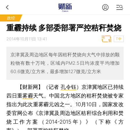
政经
重霾持续 多部委部署严控秸秆焚烧
2014年10月11日 13:41
T中
京津冀及周边地区每年因秸秆焚烧向大气中排放的颗
粒物有数十万吨，区域内PM2.5日均浓度平均增加
60.6微克/立方米，最多增加127微克/立方米
【财新网】（记者
孔令钰
）
京津冀地区已持续
四日重
雾霾
天气。中国北方地区的秸秆焚烧被专家
指出为此次重雾霾元凶之一。10月10日，国家发改
委官网公布《京津冀及周边地区秸秆综合利用和焚
烧工作方案（2014-2015年）》（下称《方