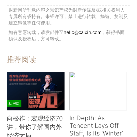
财新网所刊载内容之知识产权为财新传媒及/或相关权利人
专属所有或持有。未经许可，禁止进行转载、摘编、复制及
建立镜像等任何使用。
如有意愿转载，请发邮件至
hello@caixin.com
，获得书面
确认及授权后，方可转载。
推荐阅读
私房课
In Depth: As
向松祚：宏观经济70
Tencent Lays Off
讲，带你了解国内外
Staff, Is Its ‘Winter’
经济大局