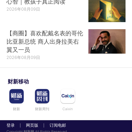
心智｜教孩子真正阅读
2026年08月09日
【商圈】喜欢配戴名表的哥伦
比亚新总统 商人出身拉美右
翼又一员
2026年08月09日
财新移动
财新
财新周刊
Caixin
登录
网页版
订阅电邮
|
|
Copyright 财新网 All Rights Reserved